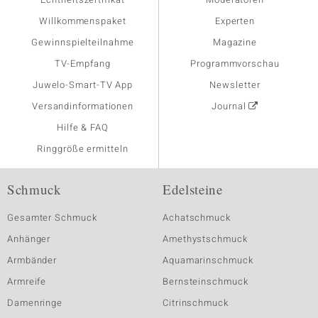
Willkommenspaket
Experten
Gewinnspielteilnahme
Magazine
TV-Empfang
Programmvorschau
Juwelo-Smart-TV App
Newsletter
Versandinformationen
Journal
Hilfe & FAQ
Ringgröße ermitteln
Schmuck
Edelsteine
Gesamter Schmuck
Achatschmuck
Anhänger
Amethystschmuck
Armbänder
Aquamarinschmuck
Armreife
Bernsteinschmuck
Damenringe
Citrinschmuck