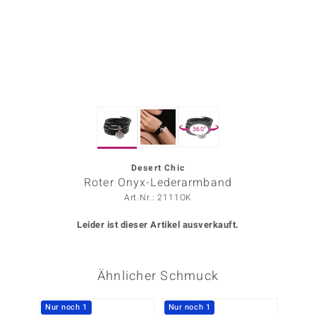
ors Edition
ana
Prince Designs
360°
o
Chic
Desert Chic
Roter Onyx-Lederarmband
insell
Art.Nr.: 2111OK
n Vogue
Leider ist dieser Artikel ausverkauft.
 Show
Ähnlicher Schmuck
o Paraíso
Classics
Nur noch 1
Nur noch 1
-29%