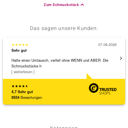
Zum Schmuckstück
Das sagen unsere Kunden:
★
★
★
★
★
07.08.2026
★
★
★
Sehr gut
Sehr g
Hatte einen Umtausch, verlief ohne WENN und ABER. Die
Eine V
Schmuckstücke h
zu noc
[ weiterlesen ]
[ weite
★
★
★
★
★
4,7
Sehr gut
9554
Bewertungen