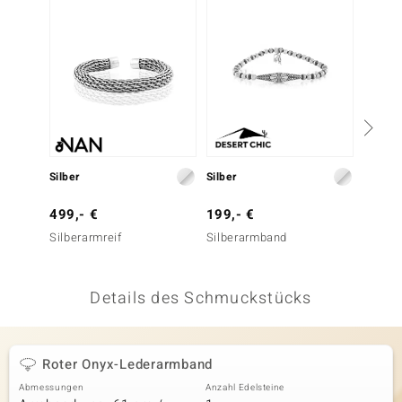
 JUWELO
remonti
uca
no Collection
ENTS BY DE MELO
69,- 
Silber
Silber
Blauer
va
499,- €
199,- €
Stahla
Silberarmreif
Silberarmband
otenier
 1894 Collection
Details des Schmuckstücks
ana
Roter Onyx-Lederarmband
Abmessungen
Anzahl Edelsteine