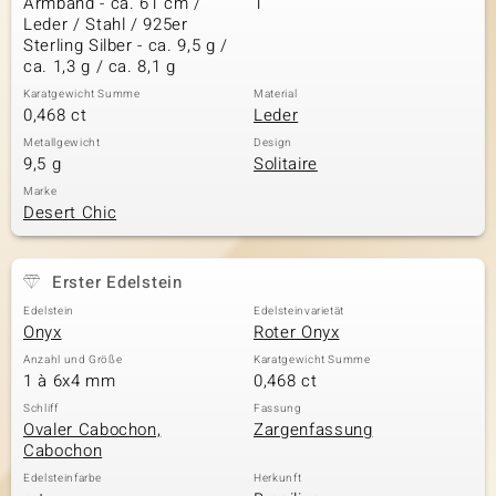
Armband - ca. 61 cm /
1
Leder / Stahl / 925er
Sterling Silber - ca. 9,5 g /
ca. 1,3 g / ca. 8,1 g
& Classics
Karatgewicht Summe
Material
0,468 ct
Leder
Minerale
Metallgewicht
Design
9,5 g
Solitaire
Marke
Desert Chic
Erster Edelstein
Edelstein
Edelsteinvarietät
Onyx
Roter Onyx
Anzahl und Größe
Karatgewicht Summe
1 à 6x4 mm
0,468 ct
Schliff
Fassung
Ovaler Cabochon,
Zargenfassung
Cabochon
Edelsteinfarbe
Herkunft