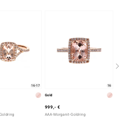
16-17
16
Gold
Silber
999,- €
399,-
Goldring
AAA-Morganit-Goldring
Kunzit