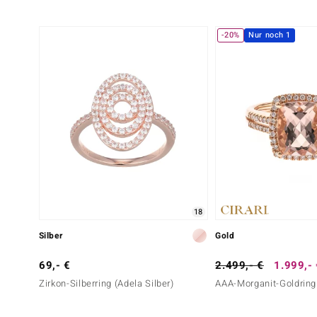
-20%
Nur noch 1
18
Silber
Gold
69,- €
2.499,- €
1.999,-
Zirkon-Silberring (Adela Silber)
AAA-Morganit-Goldring