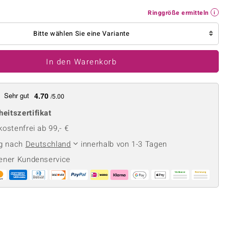
Perle
Ringgröße ermitteln
Ringgröße ermitteln
lith
Spinell
in
Zirkon
Bitte wählen Sie eine Variante
In den Warenkorb
Gelb
Sehr gut
4.70
/5.00
heitszertifikat
ostenfrei ab 99,- €
ng nach
Deutschland
innerhalb von 1-3 Tagen
ener Kundenservice