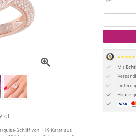
Onyx
Peridot
ns
♦ Silberhalsketten
TPC
Rhodolith
Spektro
k
♦ Silberohrringe
Trends & Classics
Türkis
Turmal
♦ Silberanhänger
Vitale Minerale
n
Platinschmuck
Blau
Grün
★
★
★
★
★
Mit
Echt
Versandk
Lieferu
Hauseig
9 ct
rquise-Schliff von 1,19 Karat aus