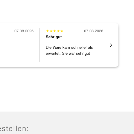
07.08.2026
★
★
★
★
★
07.08.2026
★
★
★
★
★
Sehr gut
Sehr gut
Die Ware kam schneller als
Hatte eine
erwartet. Sie war sehr gut
ohne WEN
verpackt.
Schmucks
[ weiterles
stellen: