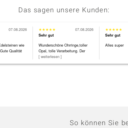
Das sagen unsere Kunden:
07.08.2026
★
★
★
★
★
07.08.2026
★
★
★
★
★
Sehr gut
Sehr gut
Edelsteinen wie
Wunderschöne Ohrringe,toller
Alles super
Gute Qualität
Opal, tolle Verarbeitung. Der
Steg ist e
[ weiterlesen ]
So können Sie be