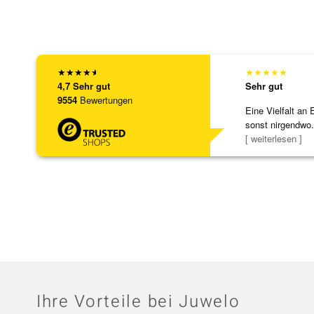
★
★
★
★
★
★
★
★
★
★
4,7
Sehr gut
Sehr gut
9554
Bewertungen
Eine Vielfalt an 
sonst nirgendwo.
zu noc
[ weiterlesen ]
Ihre Vorteile bei Juwelo