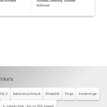
und schnelle
Schnelle Lieferung. Schöner
Schmuck
tikels
UWELO
Edelsteinschmuck
Rhodolith
Ringe
Damenringe
% Juwelo Sale - bis zu 70% sparen