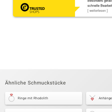
Besonders gefall
schnelle Bearbei
Bearbeitun
[ weiterlesen ]
Ähnliche Schmuckstücke
Ringe mit Rhodolith
Anhänger