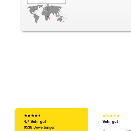
★
★
★
★
★
★
★
★
★
★
4,7
Sehr gut
Sehr gut
9538
Bewertungen