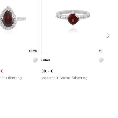
16-20
20
Silber
Silber
 €
39,- €
199,-
at-Silberring
Mosambik-Granat-Silberring
Naktam