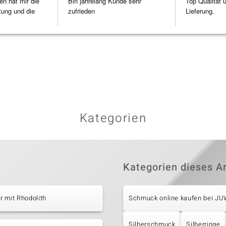
en hat mir die
Bin jahrelang Kunde sehr
Top Qualität 
tung und die
zufrieden
Lieferung.
Kategorien
Kategorien dieses Ar
 mit Rhodolith
Schmuck online kaufen bei J
Silberschmuck
Silberringe