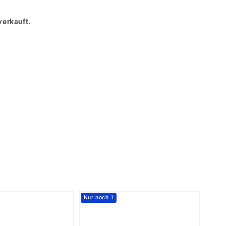
Perle
Ringgröße ermitteln
lith
Spinell
verkauft.
in
Zirkon
Gelb
Nur noch 1
-10%