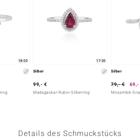
18-20
17-20
Silber
Silber
99,- €
79,- €
69,-
ring
Madagaskar-Rubin-Silberring
Mosambik-Gran
Details des Schmuckstücks