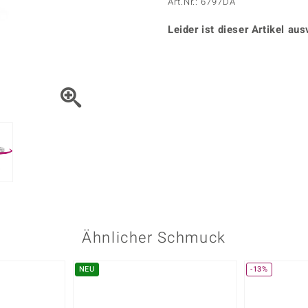
Onyx
Peridot
Art.Nr.: 6797DA
ns
♦ Silberhalsketten
TPC
Rhodolith
Spektro
k
♦ Silberohrringe
Leider ist dieser Artikel aus
Trends & Classics
Türkis
Turmal
♦ Silberanhänger
Vitale Minerale
n
Platinschmuck
Blau
Grün
Ähnlicher Schmuck
NEU
-13%