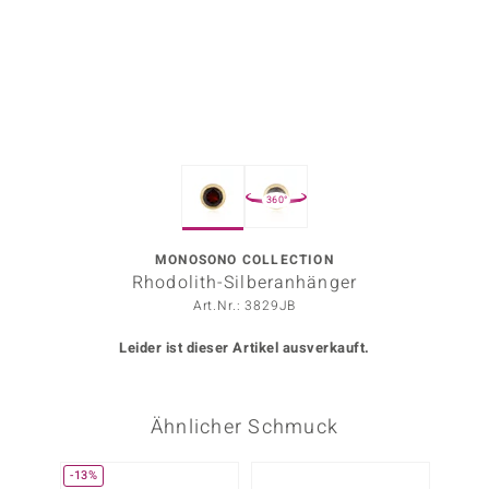
ors Edition
ana
Prince Designs
360°
o
Chic
MONOSONO COLLECTION
Rhodolith-Silberanhänger
insell
Art.Nr.: 3829JB
n Vogue
Leider ist dieser Artikel ausverkauft.
 Show
Ähnlicher Schmuck
o Paraíso
Classics
-13%