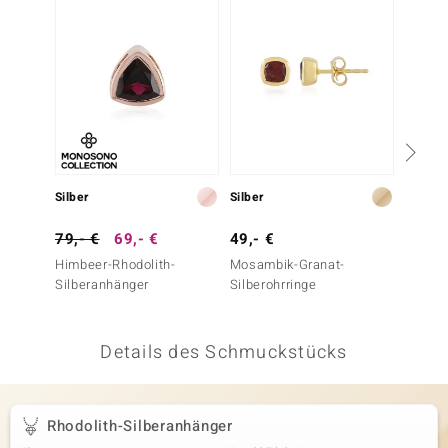
 JUWELO
remonti
uca
no Collection
ENTS BY DE MELO
Silber
Silber
Silber
va
79,- €
69,- €
49,- €
79,- 
Himbeer-Rhodolith-
Mosambik-Granat-
Himbee
otenier
Silberanhänger
Silberohrringe
Silbero
 1894 Collection
Details des Schmuckstücks
ana
Rhodolith-Silberanhänger