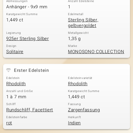
Abmessungen
Anzahl Edelsteine
Anhänger - 9x9 mm
1
Karatgewicht Summe
Edelmetall
1,449 ct
Sterling Silber,
& Classics
gelbvergoldet
Minerale
Legierung
Metallgewicht
925er Sterling Silber
1,35 g
Design
Marke
Solitaire
MONOSONO COLLECTION
Erster Edelstein
Edelstein
Edelsteinvarietät
Rhodolith
Rhodolith
Anzahl und Größe
Karatgewicht Summe
1 à 7 mm
1,449 ct
Schliff
Fassung
Rundschliff, Facettiert
Zargenfassung
Edelsteinfarbe
Herkunft
rot
Indien