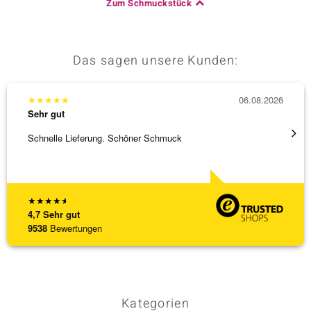
Zum Schmuckstück
Das sagen unsere Kunden:
★
★
★
★
★
06.08.2026
★
★
★
Sehr gut
Sehr g
Schnelle Lieferung. Schöner Schmuck
Bin ja
★
★
★
★
★
4,7
Sehr gut
9538
Bewertungen
Kategorien