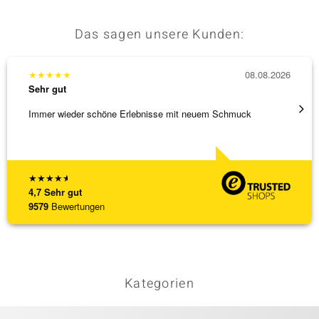
Das sagen unsere Kunden:
★
★
★
★
★
08.08.2026
★
★
★
Sehr gut
Sehr g
Immer wieder schöne Erlebnisse mit neuem Schmuck
Schöne
★
★
★
★
★
4,7
Sehr gut
9579
Bewertungen
Kategorien