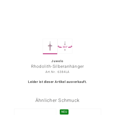
ors Edition
ana
Prince Designs
360°
o
Chic
Juwelo
Rhodolith-Silberanhänger
insell
Art.Nr.: 6384LA
n Vogue
Leider ist dieser Artikel ausverkauft.
 Show
Ähnlicher Schmuck
o Paraíso
Classics
NEU