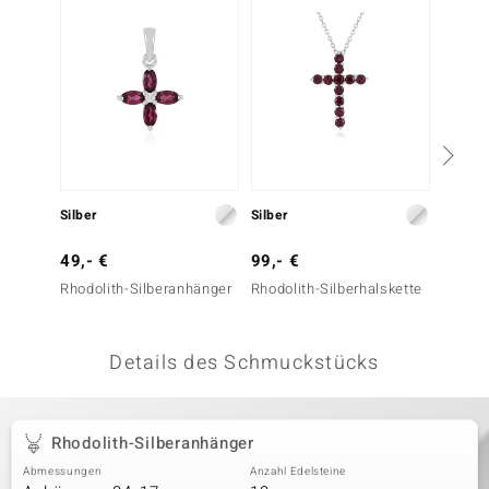
 JUWELO
remonti
uca
no Collection
ENTS BY DE MELO
Silber
Silber
Silber
va
49,- €
99,- €
129,-
Rhodolith-Silberanhänger
Rhodolith-Silberhalskette
Marokk
otenier
Amethy
 1894 Collection
Details des Schmuckstücks
ana
Rhodolith-Silberanhänger
Abmessungen
Anzahl Edelsteine