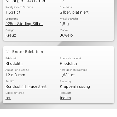
Anhänger - 34x17 mm
12
Karatgewicht Summe
Edelmetall
1,631 ct
Silber, platiniert
& Classics
Legierung
Metallgewicht
925er Sterling Silber
1,8 g
Minerale
Design
Marke
Kreuz
Juwelo
Erster Edelstein
Edelstein
Edelsteinvarietät
Rhodolith
Rhodolith
Anzahl und Größe
Karatgewicht Summe
12 à 3 mm
1,631 ct
Schliff
Fassung
Rundschliff, Facettiert
Krappenfassung
Edelsteinfarbe
Herkunft
rot
Indien