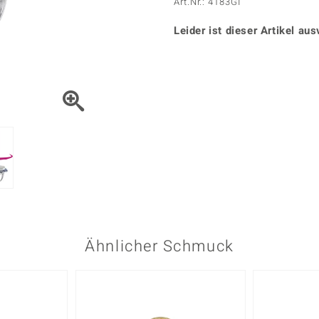
Onyx
Peridot
Art.Nr.: 4183GI
ns
♦ Silberhalsketten
TPC
Rhodolith
Spektro
k
♦ Silberohrringe
Leider ist dieser Artikel aus
Trends & Classics
Türkis
Turmal
♦ Silberanhänger
Vitale Minerale
n
Platinschmuck
Blau
Grün
Ähnlicher Schmuck