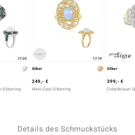
17-20
17-19
Silber
Silber
249,- €
399,- €
-Silberring
Welo-Opal-Silberring
Cobaltblauer Sp
Details des Schmuckstücks