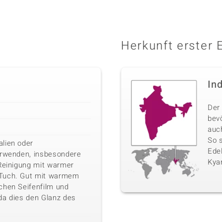
Herkunft erster 
In
Der 
bev
auc
So 
lien oder
Edel
erwenden, insbesondere
Kyan
 Reinigung mit warmer
 Tuch. Gut mit warmem
chen Seifenfilm und
da dies den Glanz des