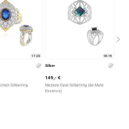
17-20
18-19
Silber
Silber
149,- €
149,-
inell-Silberring
Mezezo-Opal-Silberring (de Melo
Blauer
Essence)