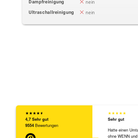
Dampfreinigung
nein
Ultraschallreinigung
nein
★
★
★
★
★
★
★
★
★
★
4,7
Sehr gut
Sehr gut
9554
Bewertungen
Hatte einen Umta
ohne WENN und