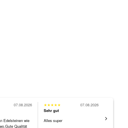
07.08.2026
★
★
★
★
★
07.08.2026
★
★
★
★
★
Sehr gut
Sehr gut
 an Edelsteinen wie
Alles super
Wunderschö
wo.Gute Qualität
Opal, tolle