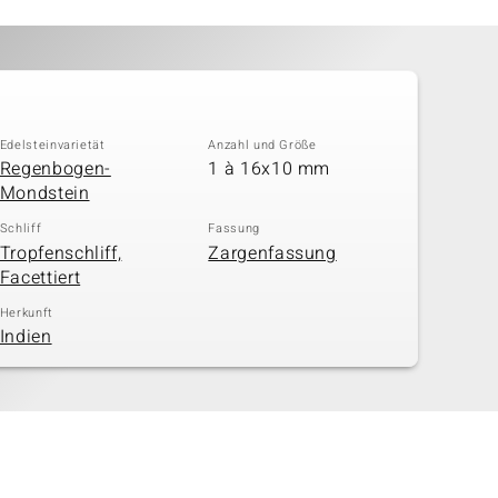
Edelsteinvarietät
Anzahl und Größe
Regenbogen-
1 à 16x10 mm
Mondstein
Schliff
Fassung
Tropfenschliff,
Zargenfassung
Facettiert
Herkunft
Indien