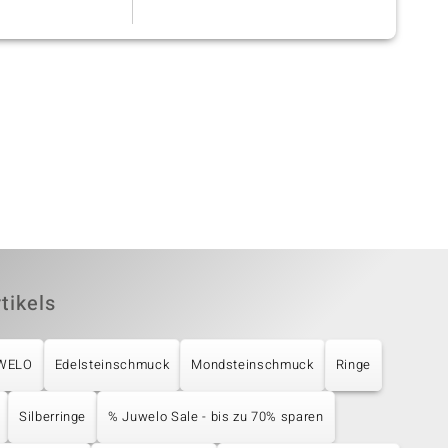
]
Steg ist e
[ weiterles
tikels
UWELO
Edelsteinschmuck
Mondsteinschmuck
Ringe
Silberringe
% Juwelo Sale - bis zu 70% sparen