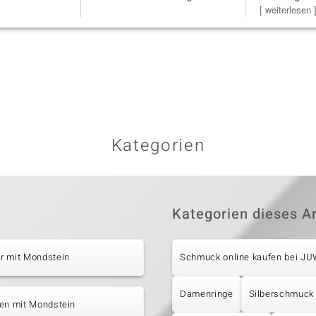
h
verpackt.
zu noc
[ weiterlesen 
Kategorien
Kategorien dieses Ar
r mit Mondstein
Schmuck online kaufen bei J
Damenringe
Silberschmuck
ten mit Mondstein