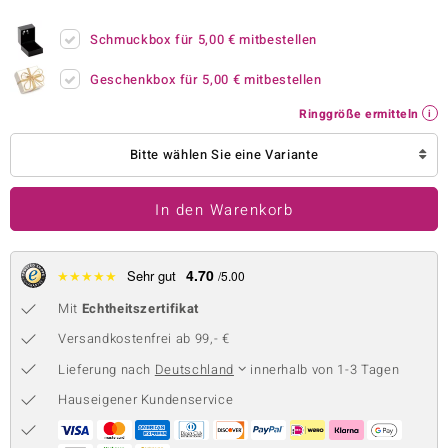
 JUWELO
Schmuckbox für
5,00 €
mitbestellen
remonti
Geschenkbox für
5,00 €
mitbestellen
uca
Ringgröße ermitteln
no Collection
Bitte wählen Sie eine Variante
ENTS BY DE MELO
In den Warenkorb
va
otenier
4.70
★
★
★
★
★
Sehr gut
/5.00
Mit
Echtheitszertifikat
 1894 Collection
Versandkostenfrei ab 99,- €
Lieferung nach
Deutschland
innerhalb von 1-3 Tagen
ana
Hauseigener Kundenservice