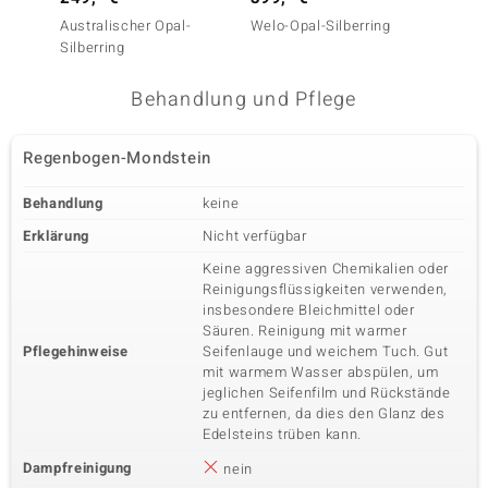
Karatgewicht Summe
Schliff
0,937 ct
Rundschliff
Australischer Opal-
Welo-Opal-Silberring
Regenb
Silberring
Silberr
Fassung
Herkunft
Pavéfassung
Thailand
Behandlung und Pflege
Regenbogen-Mondstein
Behandlung
keine
Erklärung
Nicht verfügbar
Keine aggressiven Chemikalien oder
Reinigungsflüssigkeiten verwenden,
insbesondere Bleichmittel oder
Säuren. Reinigung mit warmer
Pflegehinweise
Seifenlauge und weichem Tuch. Gut
mit warmem Wasser abspülen, um
jeglichen Seifenfilm und Rückstände
zu entfernen, da dies den Glanz des
Edelsteins trüben kann.
Dampfreinigung
nein