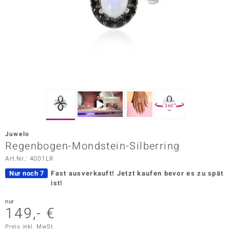
ors Edition
ana
Prince Designs
o
360°
Chic
Juwelo
insell
Regenbogen-Mondstein-Silberring
Art.Nr.: 4001LR
n Vogue
Nur noch 7
Fast ausverkauft!
Jetzt kaufen bevor es zu spät
 Show
ist!
o Paraíso
nur
149,- €
Classics
Preis inkl. MwSt.