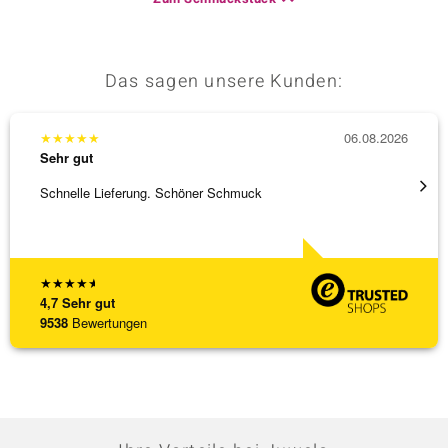
Das sagen unsere Kunden:
★
★
★
★
★
06.08.2026
★
★
★
Sehr gut
Sehr g
Schnelle Lieferung. Schöner Schmuck
Top Qu
★
★
★
★
★
4,7
Sehr gut
9538
Bewertungen