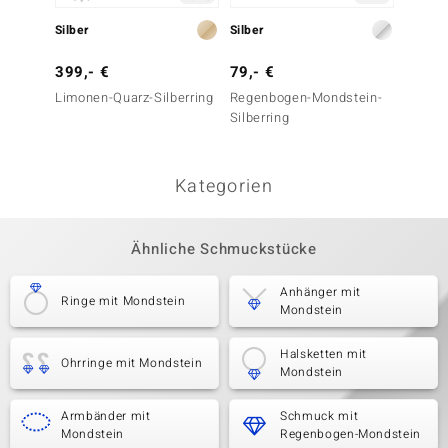
Silber
Silber
Silbe
399,- €
79,- €
129,-
Limonen-Quarz-Silberring
Regenbogen-Mondstein-
Regenb
Silberring
Silberr
Essenc
Kategorien
Ähnliche Schmuckstücke
Anhänger mit
Ringe mit Mondstein
Mondstein
Halsketten mit
Ohrringe mit Mondstein
Mondstein
Armbänder mit
Schmuck mit
Mondstein
Regenbogen-Mondstein