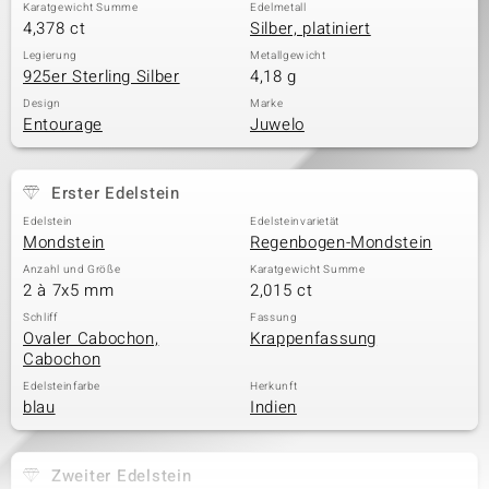
Karatgewicht Summe
Edelmetall
4,378 ct
Silber, platiniert
Legierung
Metallgewicht
925er Sterling Silber
4,18 g
Design
Marke
Entourage
Juwelo
Erster Edelstein
Edelstein
Edelsteinvarietät
Mondstein
Regenbogen-Mondstein
Anzahl und Größe
Karatgewicht Summe
2 à 7x5 mm
2,015 ct
Schliff
Fassung
Ovaler Cabochon,
Krappenfassung
Cabochon
Edelsteinfarbe
Herkunft
blau
Indien
Zweiter Edelstein