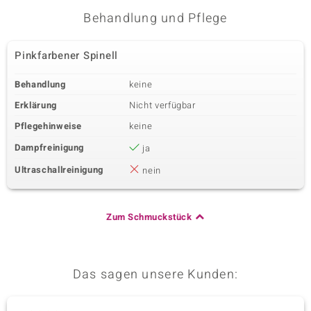
Behandlung und Pflege
Dritter Edelstein
Edelsteinvarietät
Anzahl und Größe
Pinkfarbener Spinell
SI2 (H) Diamant
64 à versch. mm
Karatgewicht Summe
Schliff
Behandlung
keine
0,971 ct
Runder Brillantschliff
Erklärung
Nicht verfügbar
Fassung
Herkunft
Krappenfassung
Afrika
Pflegehinweise
keine
Dampfreinigung
ja
Ultraschallreinigung
nein
Zum Schmuckstück
Das sagen unsere Kunden: