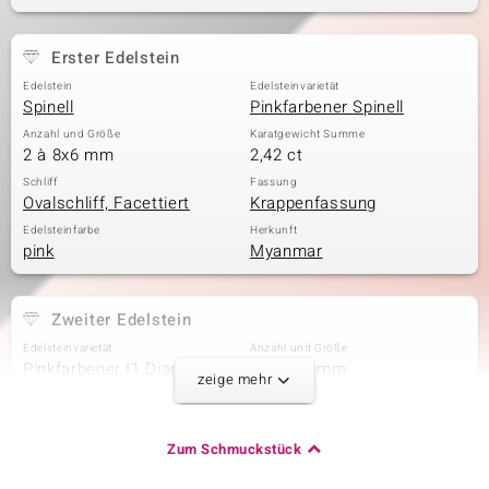
Erster Edelstein
& Classics
Edelstein
Edelsteinvarietät
Spinell
Pinkfarbener Spinell
Minerale
Anzahl und Größe
Karatgewicht Summe
2 à 8x6 mm
2,42 ct
Schliff
Fassung
Ovalschliff, Facettiert
Krappenfassung
Edelsteinfarbe
Herkunft
pink
Myanmar
Zweiter Edelstein
Edelsteinvarietät
Anzahl und Größe
Pinkfarbener I1 Diamant
32 à 1,3 mm
zeige mehr
Karatgewicht Summe
Schliff
0,474 ct
Runder Brillantschliff
Fassung
Herkunft
Zum Schmuckstück
Krappenfassung
Afrika