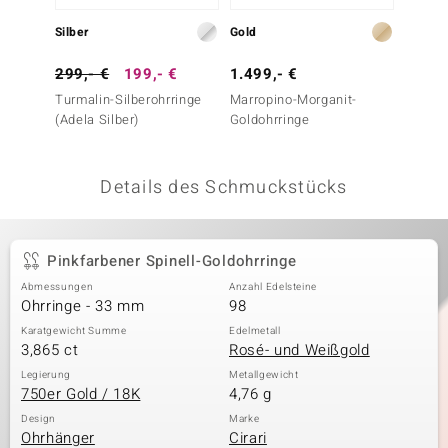
 JUWELO
Silber
Gold
Silber
remonti
299,- €
199,- €
1.499,- €
499,-
Turmalin-Silberohrringe
Marropino-Morganit-
Kunzit-
uca
(Adela Silber)
Goldohrringe
no Collection
Details des Schmuckstücks
ENTS BY DE MELO
va
Pinkfarbener Spinell-Goldohrringe
otenier
Abmessungen
Anzahl Edelsteine
Ohrringe - 33 mm
98
 1894 Collection
Karatgewicht Summe
Edelmetall
3,865 ct
Rosé- und Weißgold
Legierung
Metallgewicht
750er Gold / 18K
4,76 g
ana
Design
Marke
Ohrhänger
Cirari