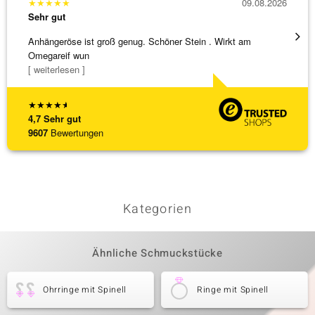
★
★
★
★
★
09.08.2026
★
★
★
Sehr gut
Sehr g
Anhängeröse ist groß genug. Schöner Stein . Wirkt am
Sehr 
Omegareif wun
[ weiterlesen ]
★
★
★
★
★
4,7
Sehr gut
9607
Bewertungen
Kategorien
Ähnliche Schmuckstücke
Ohrringe mit Spinell
Ringe mit Spinell