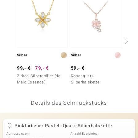
 JUWELO
remonti
uca
no Collection
Silber
Silber
Silber
ENTS BY DE MELO
99,- €
79,- €
59,- €
199,-
va
Zirkon-Silbercollier (de
Rosenquarz-
Weißer
Melo Essence)
Silberhalskette
Silber
otenier
 1894 Collection
Details des Schmuckstücks
ana
Pinkfarbener Pastell-Quarz-Silberhalskette
Abmessungen
Anzahl Edelsteine