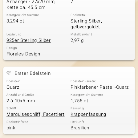
Anhänger - 27x20 mm,
7
Kette ca. 45.5 cm
Karatgewicht Summe
Edelmetall
3,294 ct
Sterling Silber,
& Classics
gelbvergoldet
Minerale
Legierung
Metallgewicht
925er Sterling Silber
2,97 g
Design
Florales Design
Erster Edelstein
Edelstein
Edelsteinvarietät
Quarz
Pinkfarbener Pastell-Quarz
Anzahl und Größe
Karatgewicht Summe
2 à 10x5 mm
1,755 ct
Schliff
Fassung
Marquiseschliff, Facettiert
Krappenfassung
Edelsteinfarbe
Herkunft
pink
Brasilien