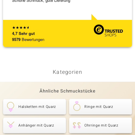
Schöne Schmuck, gute Lieferung
Schnel
★
★
★
★
★
4,7
Sehr gut
9579
Bewertungen
Kategorien
Ähnliche Schmuckstücke
Halsketten mit Quarz
Ringe mit Quarz
Anhänger mit Quarz
Ohrringe mit Quarz