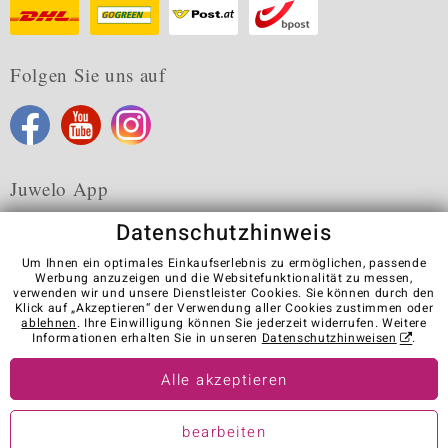
Folgen Sie uns auf
Juwelo App
Datenschutzhinweis
Um Ihnen ein optimales Einkaufserlebnis zu ermöglichen, passende
Werbung anzuzeigen und die Websitefunktionalität zu messen,
verwenden wir und unsere Dienstleister Cookies. Sie können durch den
Karriere
AGB
Datenschutz
Cookies
Impressum
Klick auf „Akzeptieren“ der Verwendung aller Cookies zustimmen oder
Kontakt
Vertrag widerrufen
ablehnen
. Ihre Einwilligung können Sie jederzeit widerrufen. Weitere
Informationen erhalten Sie in unseren
Datenschutzhinweisen
.
Visit our stores in other countries:
Alle akzeptieren
© Juwelo Deutschland GmbH (ein Tochterunternehmen der elumeo
bearbeiten
SE)