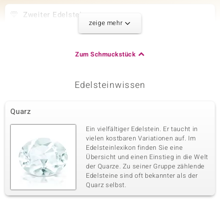
Zweiter Edelstein
zeige mehr
Edelsteinvarietät
Anzahl und Größe
Pinkfarbener Pastell-Quarz
2 à 8x4 mm
Karatgewicht Summe
Schliff
Zum Schmuckstück
0,918 ct
Marquiseschliff
Fassung
Herkunft
Krappenfassung
Brasilien
Edelsteinwissen
Dritter Edelstein
Quarz
Edelsteinvarietät
Anzahl und Größe
Ein vielfältiger Edelstein. Er taucht in
Pinkfarbener Pastell-Quarz
3 à 6x3 mm
vielen kostbaren Variationen auf. Im
Karatgewicht Summe
Schliff
Edelsteinlexikon finden Sie eine
0,621 ct
Marquiseschliff
Übersicht und einen Einstieg in die Welt
der Quarze. Zu seiner Gruppe zählende
Fassung
Herkunft
Krappenfassung
Edelsteine sind oft bekannter als der
Brasilien
Quarz selbst.