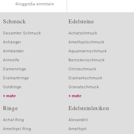
Ringgröße ermitteln
Schmuck
Edelsteine
Gesamter Schmuck
Achatschmuck
Anhänger
Amethystschmuck
Armbänder
Aquamarinschmuck
Armreife
Bernsteinschmuck
Damenringe
Citrinschmuck
Diamantringe
Diamantschmuck
Goldringe
Granatschmuck
mehr
mehr
Ringe
Edelsteinlexikon
Achat Ring
Alexandrit
Amethyst Ring
Amethyst