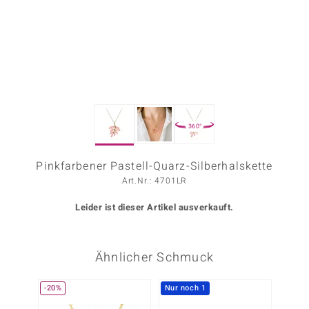
ors Edition
ana
Prince Designs
360°
o
Chic
Pinkfarbener Pastell-Quarz-Silberhalskette
Art.Nr.: 4701LR
insell
Leider ist dieser Artikel ausverkauft.
n Vogue
 Show
Ähnlicher Schmuck
o Paraíso
-20%
Nur noch 1
-10%
Classics