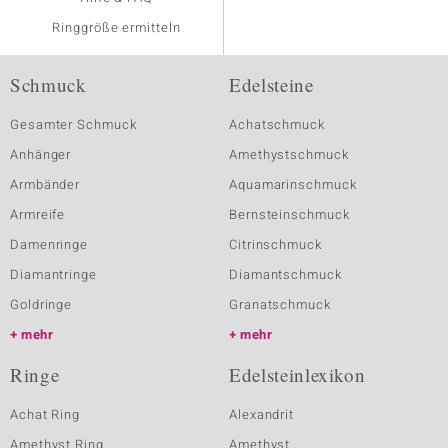
Ringgröße ermitteln
Schmuck
Edelsteine
Gesamter Schmuck
Achatschmuck
Anhänger
Amethystschmuck
Armbänder
Aquamarinschmuck
Armreife
Bernsteinschmuck
Damenringe
Citrinschmuck
Diamantringe
Diamantschmuck
Goldringe
Granatschmuck
mehr
mehr
Ringe
Edelsteinlexikon
Achat Ring
Alexandrit
Amethyst Ring
Amethyst