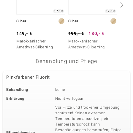
17-19
17-19
Silber
Silber
Silber
149,- €
199,- €
180,- €
99,- 
Marokkanischer
Marokkanischer
Marokk
Amethyst-Silberring
Amethyst-Silberring
Amethy
Behandlung und Pflege
Pinkfarbener Fluorit
Behandlung
keine
Erklärung
Nicht verfügbar
Vor Hitze und trockener Umgebung
schützen! Keinen extremen
Temperaturen aussetzen, ein
Temperaturschock kann
Beschädigungen hervorrufen; Einige
Pflegehinweise