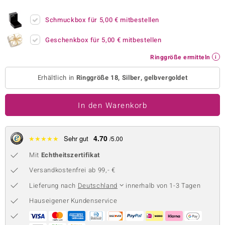
 JUWELO
Schmuckbox für
5,00 €
mitbestellen
remonti
Geschenkbox für
5,00 €
mitbestellen
uca
Ringgröße ermitteln
no Collection
Erhältlich in
Ringgröße 18, Silber, gelbvergoldet
ENTS BY DE MELO
In den Warenkorb
va
otenier
4.70
★
★
★
★
★
Sehr gut
/5.00
Mit
Echtheitszertifikat
 1894 Collection
Versandkostenfrei ab 99,- €
Lieferung nach
Deutschland
innerhalb von 1-3 Tagen
ana
Hauseigener Kundenservice