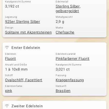
Karatgewicht Summe
Edelmetall
3,192 ct
Sterling Silber,
gelbvergoldet
Legierung
Metallgewicht
925er Sterling Silber
2,9 g
Design
Marke
Solitaire mit Akzentsteinen
Chefsache
Erster Edelstein
Edelstein
Edelsteinvarietät
Fluorit
Pinkfarbener Fluorit
Anzahl und Größe
Karatgewicht Summe
1 à 10x8 mm
3,021 ct
Schliff
Fassung
Ovalschliff, Facettiert
Krappenfassung
Edelsteinfarbe
Herkunft
pink
Brasilien
Zweiter Edelstein