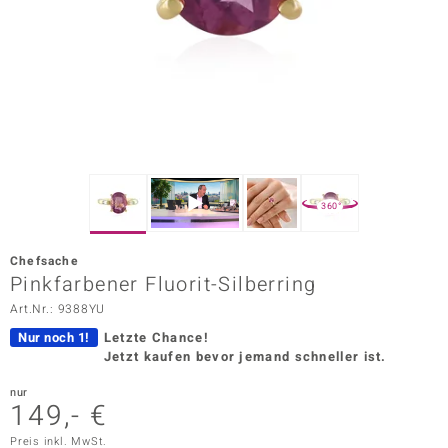
ors Edition
ana
Prince Designs
o
360°
Chic
Chefsache
insell
Pinkfarbener Fluorit-Silberring
Art.Nr.: 9388YU
n Vogue
Nur noch 1!
Letzte Chance!
 Show
Jetzt kaufen bevor jemand schneller ist.
o Paraíso
nur
149,- €
Classics
Preis inkl. MwSt.