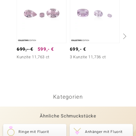
699,- €
599,- €
699,- €
Silber
Kunzite 11,763 ct
3 Kunzite 11,736 ct
199,-
Tansan
Silberr
Kategorien
Ähnliche Schmuckstücke
Ringe mit Fluorit
Anhänger mit Fluorit