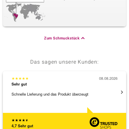
Zum Schmuckstück
Das sagen unsere Kunden:
★
★
★
★
★
08.08.2026
★
★
★
Sehr gut
Sehr g
Schnelle Lieferung und das Produkt überzeugt
Immer 
★
★
★
★
★
4,7
Sehr gut