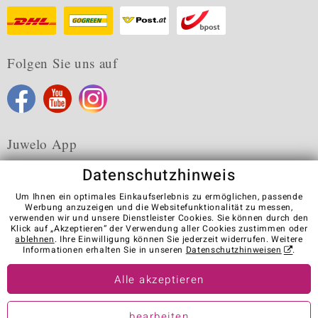
Folgen Sie uns auf
Juwelo App
Datenschutzhinweis
Um Ihnen ein optimales Einkaufserlebnis zu ermöglichen, passende
Werbung anzuzeigen und die Websitefunktionalität zu messen,
verwenden wir und unsere Dienstleister Cookies. Sie können durch den
Karriere
AGB
Datenschutz
Cookies
Impressum
Klick auf „Akzeptieren“ der Verwendung aller Cookies zustimmen oder
Kontakt
Vertrag widerrufen
ablehnen
. Ihre Einwilligung können Sie jederzeit widerrufen. Weitere
Informationen erhalten Sie in unseren
Datenschutzhinweisen
.
Visit our stores in other countries:
Alle akzeptieren
© Juwelo Deutschland GmbH (ein Tochterunternehmen der elumeo
bearbeiten