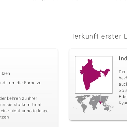
Herkunft erster 
In
Der 
itzen
bev
ndt, um die Farbe zu
auc
So 
Edel
der kehren zu ihrer
Kyan
nn sie starkem Licht
teine nicht unnötig lange
tzen