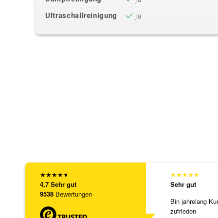
Ultraschallreinigung
ja
★
★
★
★
★
★
★
★
★
★
4,7
Sehr gut
Sehr gut
9538
Bewertungen
Bin jahrelang Ku
zufrieden