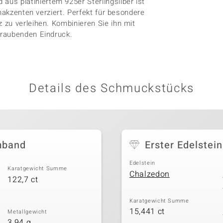
s platiniertem 925er Sterlingsilber ist
nakzenten verziert. Perfekt für besondere
zu verleihen. Kombinieren Sie ihn mit
eraubenden Eindruck.
Details des Schmuckstücks
mband
Erster Edelstein
Edelstein
Karatgewicht Summe
Chalzedon
122,7 ct
Karatgewicht Summe
15,441 ct
Metallgewicht
3,94 g