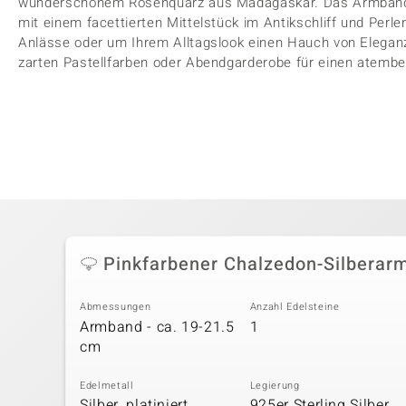
wunderschönem Rosenquarz aus Madagaskar. Das Armband au
mit einem facettierten Mittelstück im Antikschliff und Perle
Anlässe oder um Ihrem Alltagslook einen Hauch von Eleganz 
zarten Pastellfarben oder Abendgarderobe für einen atemb
Pinkfarbener Chalzedon-Silberar
Abmessungen
Anzahl Edelsteine
Armband - ca. 19-21.5
1
cm
Edelmetall
Legierung
Silber, platiniert
925er Sterling Silber