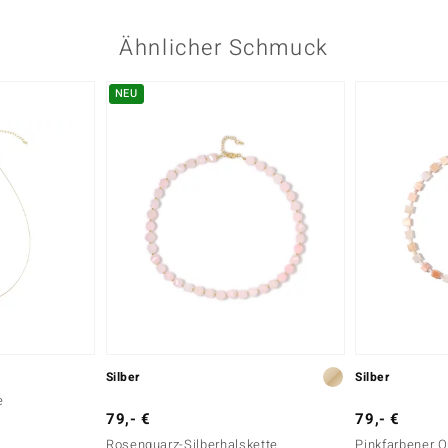
Ähnlicher Schmuck
NEU
Silber
Silber
e
79,- €
79,- €
Rosenquarz-Silberhalskette
Pinkfarbener O