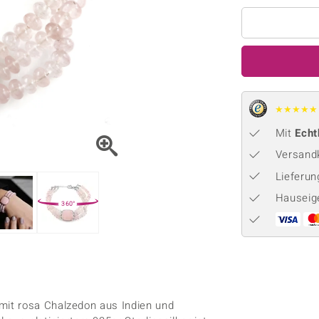
Onyx
Peridot
ns
♦ Silberhalsketten
TPC
Rhodolith
Spektro
k
♦ Silberohrringe
Trends & Classics
Türkis
Turmal
♦ Silberanhänger
Vitale Minerale
n
Platinschmuck
Blau
Grün
★
★
★
★
★
Mit
Echt
Versandk
Lieferu
Hauseig
360°
it rosa Chalzedon aus Indien und