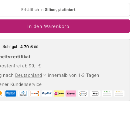
Perle
Ringgröße ermitteln
lith
Spinell
Erhältlich in
Silber, platiniert
in
Zirkon
In den Warenkorb
Gelb
Sehr gut
4.70
/5.00
heitszertifikat
ostenfrei ab 99,- €
ng nach
Deutschland
innerhalb von 1-3 Tagen
ener Kundenservice