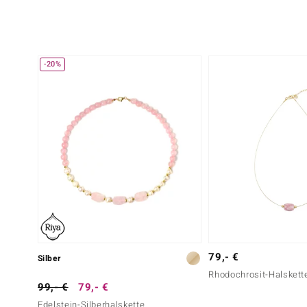
-20%
79,- €
Silber
Rhodochrosit-Halskett
99,- €
79,- €
Edelstein-Silberhalskette