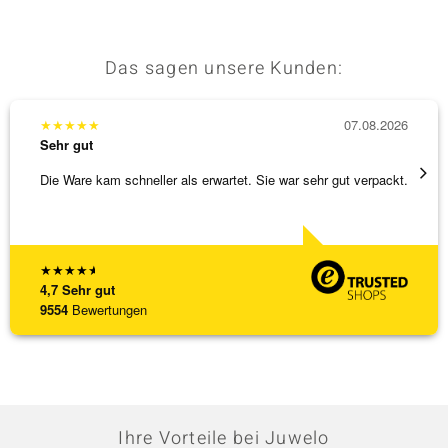
Das sagen unsere Kunden:
★
★
★
★
★
07.08.2026
★
★
★
Sehr gut
Sehr g
Die Ware kam schneller als erwartet. Sie war sehr gut verpackt.
Hatte 
Schmu
[ weite
★
★
★
★
★
4,7
Sehr gut
9554
Bewertungen
Ihre Vorteile bei Juwelo