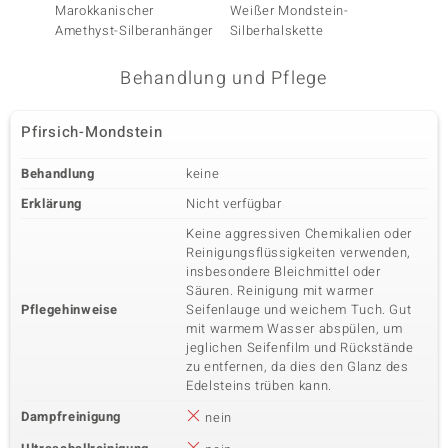
Karatgewicht Summe
Marokkanischer
Schliff
Weißer Mondstein-
Amethy
0,252 ct
Rundschliff
Amethyst-Silberanhänger
Silberhalskette
Fassung
Herkunft
Krappenfassung
Indien
Behandlung und Pflege
Pfirsich-Mondstein
Fünfter Edelstein
Edelsteinvarietät
Anzahl und Größe
Behandlung
keine
Rhodolith
8 à 1,5 mm
Erklärung
Nicht verfügbar
Karatgewicht Summe
Schliff
0,144 ct
Rundschliff
Keine aggressiven Chemikalien oder
Fassung
Herkunft
Reinigungsflüssigkeiten verwenden,
Krappenfassung
Indien
insbesondere Bleichmittel oder
Säuren. Reinigung mit warmer
Pflegehinweise
Seifenlauge und weichem Tuch. Gut
mit warmem Wasser abspülen, um
jeglichen Seifenfilm und Rückstände
zu entfernen, da dies den Glanz des
Edelsteins trüben kann.
Dampfreinigung
nein