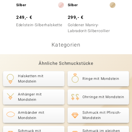
Silber
Silber
Silber
249,- €
299,- €
299,-
Edelstein-Silberhalskette
Goldener Maniry-
Weißer
Labradorit-Silbercollier
Silber
Kategorien
Ähnliche Schmuckstücke
Halsketten mit
Ringe mit Mondstein
Mondstein
Anhänger mit
Ohrringe mit Mondstein
Mondstein
Armbänder mit
Schmuck mit Pfirsich-
Mondstein
Mondstein
Schmuck mit
Schmuck im gleichen