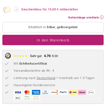
 JUWELO
Geschenkbox für
10,00 €
mitbestellen
remonti
Kettenlänge ermitteln
uca
Erhältlich in
Silber, gelbvergoldet
no Collection
In den Warenkorb
ENTS BY DE MELO
va
4.70
★
★
★
★
★
Sehr gut
/5.00
Mit
Echtheitszertifikat
otenier
Versandkostenfrei ab 99,- €
 1894 Collection
Lieferung nach
Deutschland
innerhalb von 1-3 Tagen
Hauseigener Kundenservice
ana