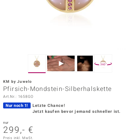
ors Edition
ana
Prince Designs
o
360°
Chic
KM by Juwelo
insell
Pfirsich-Mondstein-Silberhalskette
Art.Nr.: 1658GO
n Vogue
Nur noch 1!
Letzte Chance!
 Show
Jetzt kaufen bevor jemand schneller ist.
o Paraíso
nur
299,- €
Classics
Preis inkl. MwSt.