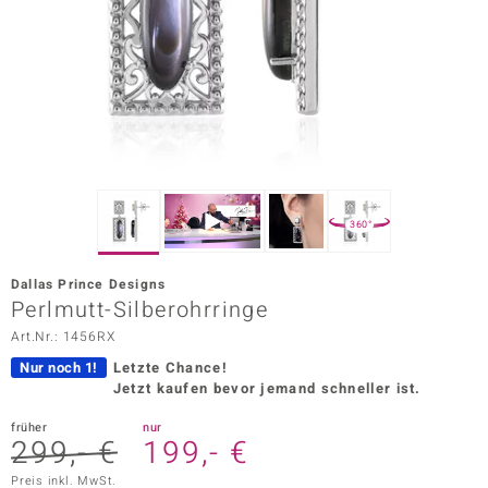
ors Edition
ana
Prince Designs
o
360°
Chic
Dallas Prince Designs
insell
Perlmutt-Silberohrringe
Art.Nr.: 1456RX
n Vogue
Nur noch 1!
Letzte Chance!
 Show
Jetzt kaufen bevor jemand schneller ist.
o Paraíso
früher
nur
299,- €
199,- €
Classics
Preis inkl. MwSt.