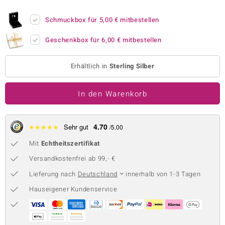
 JUWELO
Schmuckbox für
5,00 €
mitbestellen
remonti
Geschenkbox für
6,00 €
mitbestellen
uca
Erhältlich in
Sterling Silber
no Collection
In den Warenkorb
ENTS BY DE MELO
va
4.70
★
★
★
★
★
Sehr gut
/5.00
otenier
Mit
Echtheitszertifikat
 1894 Collection
Versandkostenfrei ab 99,- €
Lieferung nach
Deutschland
innerhalb von 1-3 Tagen
Hauseigener Kundenservice
ana