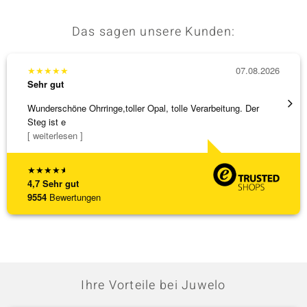
Das sagen unsere Kunden:
★
★
★
★
★
07.08.2026
★
★
★
Sehr gut
Sehr g
Wunderschöne Ohrringe,toller Opal, tolle Verarbeitung. Der
Hatte 
Steg ist e
Schmu
[ weiterlesen ]
[ weite
★
★
★
★
★
4,7
Sehr gut
9554
Bewertungen
Ihre Vorteile bei Juwelo