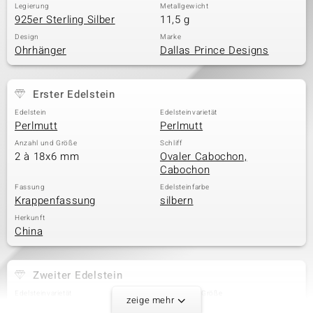
Legierung
Metallgewicht
925er Sterling Silber
11,5 g
Design
Marke
Ohrhänger
Dallas Prince Designs
Erster Edelstein
Edelstein
Edelsteinvarietät
Perlmutt
Perlmutt
Anzahl und Größe
Schliff
2 à 18x6 mm
Ovaler Cabochon,
Cabochon
Fassung
Edelsteinfarbe
Krappenfassung
silbern
Herkunft
China
Zweiter Edelstein
Edelsteinvarietät
Anzahl und Größe
zeige mehr
Weißer Quarz
2 à 18x6 mm