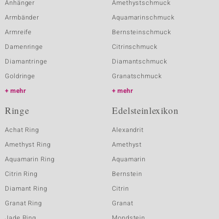
Anhänger
Amethystschmuck
Armbänder
Aquamarinschmuck
Armreife
Bernsteinschmuck
Damenringe
Citrinschmuck
Diamantringe
Diamantschmuck
Goldringe
Granatschmuck
mehr
mehr
Ringe
Edelsteinlexikon
Achat Ring
Alexandrit
Amethyst Ring
Amethyst
Aquamarin Ring
Aquamarin
Citrin Ring
Bernstein
Diamant Ring
Citrin
Granat Ring
Granat
Jade Ring
Mondstein