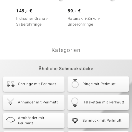
149,- €
99,- €
199,-
Indischer Granat-
Ratanakiri-Zirkon-
Weiße
Silberohrringe
Silberohrringe
Süßwas
Silbero
Silber)
Kategorien
Ähnliche Schmuckstücke
Ohrringe mit Perlmutt
Ringe mit Perlmutt
Anhänger mit Perlmutt
Halsketten mit Perlmutt
Armbänder mit
Schmuck mit Perlmutt
Perlmutt