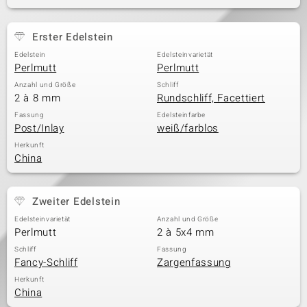
Erster Edelstein
& Classics
Edelstein
Edelsteinvarietät
Perlmutt
Perlmutt
Minerale
Anzahl und Größe
Schliff
2 à 8 mm
Rundschliff, Facettiert
Fassung
Edelsteinfarbe
Post/Inlay
weiß/farblos
Herkunft
China
Zweiter Edelstein
Edelsteinvarietät
Anzahl und Größe
Perlmutt
2 à 5x4 mm
Schliff
Fassung
Fancy-Schliff
Zargenfassung
Herkunft
China