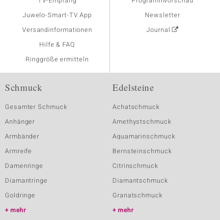
TV-Empfang
Programmvorschau
Juwelo-Smart-TV App
Newsletter
Versandinformationen
Journal
Hilfe & FAQ
Ringgröße ermitteln
Schmuck
Edelsteine
Gesamter Schmuck
Achatschmuck
Anhänger
Amethystschmuck
Armbänder
Aquamarinschmuck
Armreife
Bernsteinschmuck
Damenringe
Citrinschmuck
Diamantringe
Diamantschmuck
Goldringe
Granatschmuck
mehr
mehr