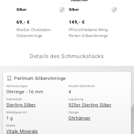
 JUWELO
Silber
Silber
Silber
remonti
69,- €
149,- €
199,-
Weißer Chalzedon-
Pfirsichfarbene Ming-
Purpur
uca
Silberohrringe
Perlen-Silberohrringe
Perlen
no Collection
Details des Schmuckstücks
ENTS BY DE MELO
va
Perlmutt-Silberohrringe
otenier
Abmessungen
Anzahl Edelsteine
Ohrringe - 16 mm
4
 1894 Collection
Edelmetall
Legierung
Sterling Silber
925er Sterling Silber
Metallgewicht
Design
1 g
Ohrhänger
ana
Marke
Vitale Minerale