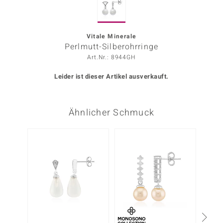
ors Edition
ana
Vitale Minerale
Perlmutt-Silberohrringe
Art.Nr.: 8944GH
Prince Designs
Leider ist dieser Artikel ausverkauft.
o
Ähnlicher Schmuck
Chic
insell
n Vogue
 Show
o Paraíso
Classics