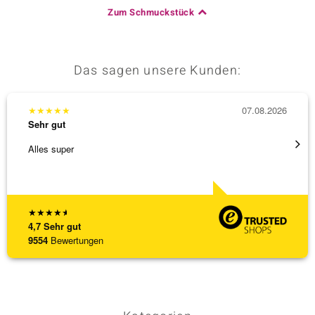
Zum Schmuckstück
Das sagen unsere Kunden:
★
★
★
★
★
07.08.2026
★
★
★
Sehr gut
Sehr g
Alles super
Die Wa
★
★
★
★
★
4,7
Sehr gut
9554
Bewertungen