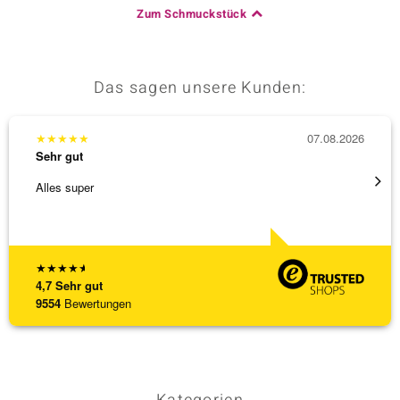
Zum Schmuckstück
Das sagen unsere Kunden:
★
★
★
★
★
07.08.2026
★
★
★
Sehr gut
Sehr g
Alles super
Wunder
Steg is
[ weite
★
★
★
★
★
4,7
Sehr gut
9554
Bewertungen