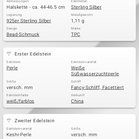
Abmessungen
Edelmetall
Halskette - ca. 44-46.5 cm
Sterling Silber
Legierung
Metallgewicht
925er Sterling Silber
1,11 g
& Classics
Design
Marke
Bead-Schmuck
TPC
Minerale
Erster Edelstein
Edelstein
Edelsteinvarietät
Perle
Weiße
Süßwasserzuchtperle
Größe
Schliff
versch. mm
Fancy-Schliff, Facettiert
Edelsteinfarbe
Herkunft
weiß/farblos
China
Zweiter Edelstein
Edelsteinvarietät
Größe
Keshi-Perle
versch. mm