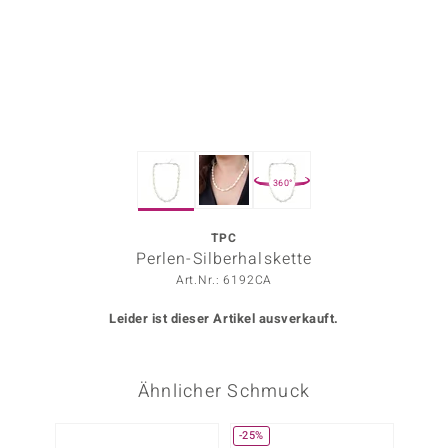
ors Edition
ana
Prince Designs
360°
o
Chic
TPC
Perlen-Silberhalskette
insell
Art.Nr.: 6192CA
n Vogue
Leider ist dieser Artikel ausverkauft.
 Show
Ähnlicher Schmuck
o Paraíso
Classics
-25%
Nur n