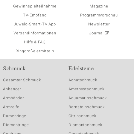
Gewinnspielteilnahme
Magazine
TV-Empfang
Programmvorschau
Juwelo-Smart-TV App
Newsletter
Versandinformationen
Journal
Hilfe & FAQ
Ringgröße ermitteln
Schmuck
Edelsteine
Gesamter Schmuck
Achatschmuck
Anhänger
Amethystschmuck
Armbänder
Aquamarinschmuck
Armreife
Bernsteinschmuck
Damenringe
Citrinschmuck
Diamantringe
Diamantschmuck
Goldringe
Granatschmuck