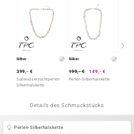
 JUWELO
remonti
uca
no Collection
ENTS BY DE MELO
Silber
Silber
Silber
va
399,- €
199,- €
149,- €
199,-
Süßwasserzuchtperlen-
Perlen-Silberhalskette
Silber
otenier
Silberhalskette
Süßwas
Silber
 1894 Collection
Details des Schmuckstücks
ana
Perlen-Silberhalskette