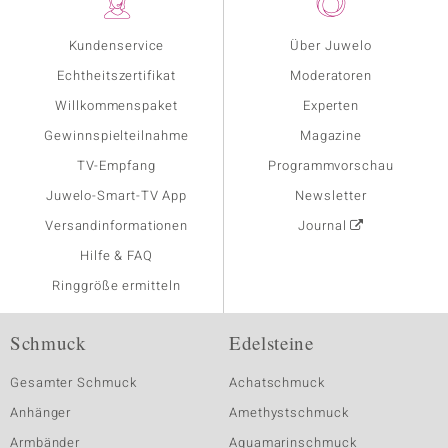
Kundenservice
Über Juwelo
Echtheitszertifikat
Moderatoren
Willkommenspaket
Experten
Gewinnspielteilnahme
Magazine
TV-Empfang
Programmvorschau
Juwelo-Smart-TV App
Newsletter
Versandinformationen
Journal
Hilfe & FAQ
Ringgröße ermitteln
Schmuck
Edelsteine
Gesamter Schmuck
Achatschmuck
Anhänger
Amethystschmuck
Armbänder
Aquamarinschmuck