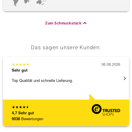
Zum Schmuckstück
Das sagen unsere Kunden:
★
★
★
★
★
06.08.2026
★
★
★
Sehr gut
Sehr g
Top Qualität und schnelle Lieferung.
Schnel
★
★
★
★
★
4,7
Sehr gut
9538
Bewertungen