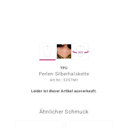
ors Edition
ana
Prince Designs
360°
o
Chic
TPC
Perlen-Silberhalskette
insell
Art.Nr.: 5257NH
n Vogue
Leider ist dieser Artikel ausverkauft.
 Show
Ähnlicher Schmuck
o Paraíso
Classics