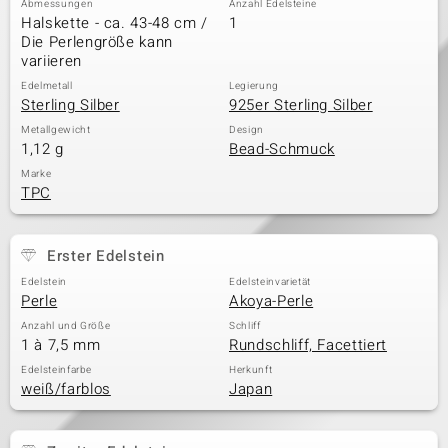
Abmessungen
Anzahl Edelsteine
Halskette - ca. 43-48 cm /
1
Die Perlengröße kann
variieren
& Classics
Edelmetall
Legierung
Sterling Silber
925er Sterling Silber
Minerale
Metallgewicht
Design
1,12 g
Bead-Schmuck
Marke
TPC
Erster Edelstein
Edelstein
Edelsteinvarietät
Perle
Akoya-Perle
Anzahl und Größe
Schliff
1 à 7,5 mm
Rundschliff, Facettiert
Edelsteinfarbe
Herkunft
weiß/farblos
Japan