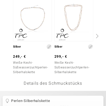
 JUWELO
remonti
uca
no Collection
ENTS BY DE MELO
Silber
Silber
Silber
va
249,- €
299,- €
69,- 
Weiße Keshi-
Weiße Keshi-
Zirkon
otenier
Süßwasserzuchtperlen-
Süßwasserzuchtperlen-
Silberhalskette
Silberhalskette
 1894 Collection
Details des Schmuckstücks
ana
Perlen-Silberhalskette