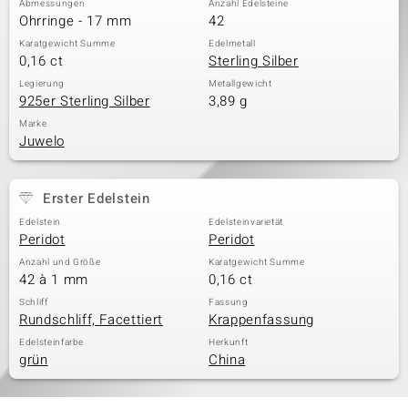
Abmessungen
Anzahl Edelsteine
Ohrringe - 17 mm
42
Karatgewicht Summe
Edelmetall
0,16 ct
Sterling Silber
& Classics
Legierung
Metallgewicht
925er Sterling Silber
3,89 g
Minerale
Marke
Juwelo
Erster Edelstein
Edelstein
Edelsteinvarietät
Peridot
Peridot
Anzahl und Größe
Karatgewicht Summe
42 à 1 mm
0,16 ct
Schliff
Fassung
Rundschliff, Facettiert
Krappenfassung
Edelsteinfarbe
Herkunft
grün
China