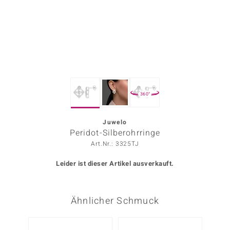
ors Edition
ana
Prince Designs
360°
o
Chic
Juwelo
Peridot-Silberohrringe
insell
Art.Nr.: 3325TJ
n Vogue
Leider ist dieser Artikel ausverkauft.
 Show
Ähnlicher Schmuck
o Paraíso
Classics
Nur n