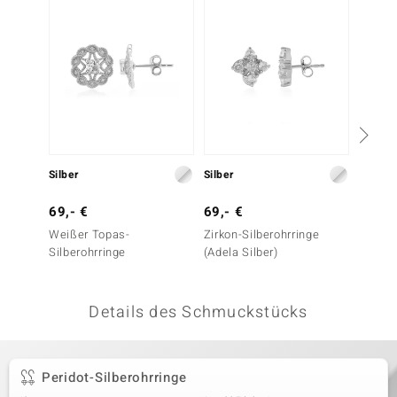
 JUWELO
remonti
uca
no Collection
ENTS BY DE MELO
Silber
Silber
Gold
va
69,- €
69,- €
699,-
Weißer Topas-
Zirkon-Silberohrringe
SI1 (H)
otenier
Silberohrringe
(Adela Silber)
Goldoh
 1894 Collection
Details des Schmuckstücks
ana
Peridot-Silberohrringe