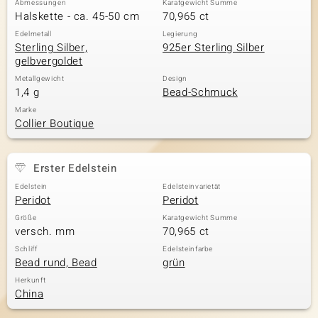
Abmessungen
Karatgewicht Summe
Halskette - ca. 45-50 cm
70,965 ct
Edelmetall
Legierung
Sterling Silber,
925er Sterling Silber
& Classics
gelbvergoldet
Minerale
Metallgewicht
Design
1,4 g
Bead-Schmuck
Marke
Collier Boutique
Erster Edelstein
Edelstein
Edelsteinvarietät
Peridot
Peridot
Größe
Karatgewicht Summe
versch. mm
70,965 ct
Schliff
Edelsteinfarbe
Bead rund, Bead
grün
Herkunft
China