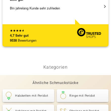
Bin jahrelang Kunde sehr zufrieden
Schnel
★
★
★
★
★
4,7
Sehr gut
9538
Bewertungen
Kategorien
Ähnliche Schmuckstücke
Halsketten mit Peridot
Ringe mit Peridot