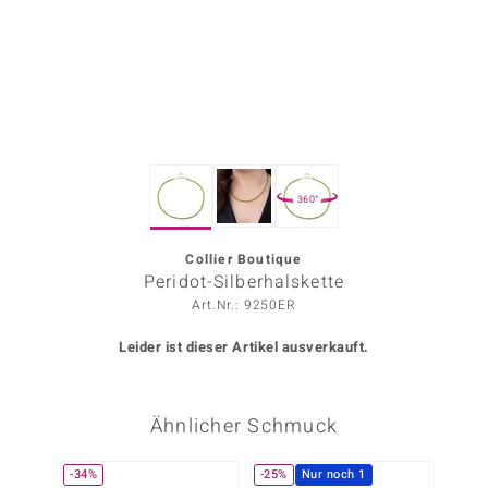
ors Edition
ana
Prince Designs
360°
o
Chic
Collier Boutique
Peridot-Silberhalskette
insell
Art.Nr.: 9250ER
n Vogue
Leider ist dieser Artikel ausverkauft.
 Show
Ähnlicher Schmuck
o Paraíso
Classics
-34%
-25%
Nur noch 1
Nur n