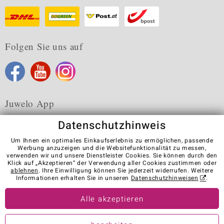
Folgen Sie uns auf
Juwelo App
Datenschutzhinweis
Um Ihnen ein optimales Einkaufserlebnis zu ermöglichen, passende
Werbung anzuzeigen und die Websitefunktionalität zu messen,
verwenden wir und unsere Dienstleister Cookies. Sie können durch den
Karriere
AGB
Datenschutz
Cookies
Impressum
Klick auf „Akzeptieren“ der Verwendung aller Cookies zustimmen oder
Kontakt
Vertrag widerrufen
ablehnen
. Ihre Einwilligung können Sie jederzeit widerrufen. Weitere
Informationen erhalten Sie in unseren
Datenschutzhinweisen
.
Visit our stores in other countries:
Alle akzeptieren
© Juwelo Deutschland GmbH (ein Tochterunternehmen der elumeo