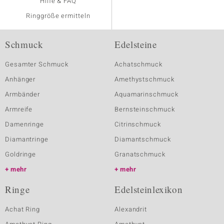
Hilfe & FAQ
Ringgröße ermitteln
Schmuck
Edelsteine
Gesamter Schmuck
Achatschmuck
Anhänger
Amethystschmuck
Armbänder
Aquamarinschmuck
Armreife
Bernsteinschmuck
Damenringe
Citrinschmuck
Diamantringe
Diamantschmuck
Goldringe
Granatschmuck
mehr
mehr
Ringe
Edelsteinlexikon
Achat Ring
Alexandrit