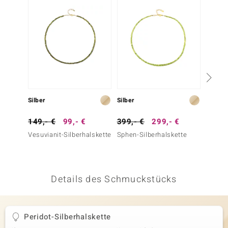
 JUWELO
remonti
uca
no Collection
ENTS BY DE MELO
Silber
Silber
Silber
va
149,- €
99,- €
399,- €
299,- €
149,-
Vesuvianit-Silberhalskette
Sphen-Silberhalskette
Russis
otenier
Silber
Silber)
 1894 Collection
Details des Schmuckstücks
ana
Peridot-Silberhalskette