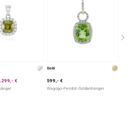
Gold
Silber
.299,- €
599,- €
49,- 
hänger
Wagogo-Peridot-Goldanhänger
Ouro V