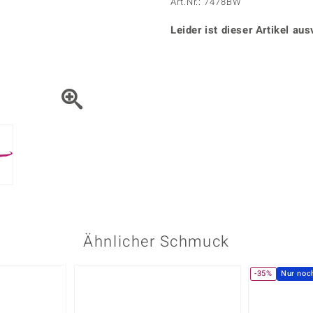
Onyx
Peridot
Art.Nr.: 7478BW
ns
♦ Silberhalsketten
TPC
Rhodolith
Spektro
k
♦ Silberohrringe
Leider ist dieser Artikel aus
Trends & Classics
Türkis
Turmal
♦ Silberanhänger
Vitale Minerale
n
Platinschmuck
Blau
Grün
Ähnlicher Schmuck
-35%
Nur noc