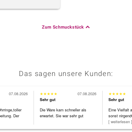
Zum Schmuckstück
Das sagen unsere Kunden:
07.08.2026
★
★
★
★
★
07.08.2026
★
★
★
★
★
Sehr gut
Sehr gut
ringe,toller
Die Ware kam schneller als
Eine Vielfalt
beitung. Der
erwartet. Sie war sehr gut
sonst nirgend
verpackt.
zu noc
[ weiterlesen 