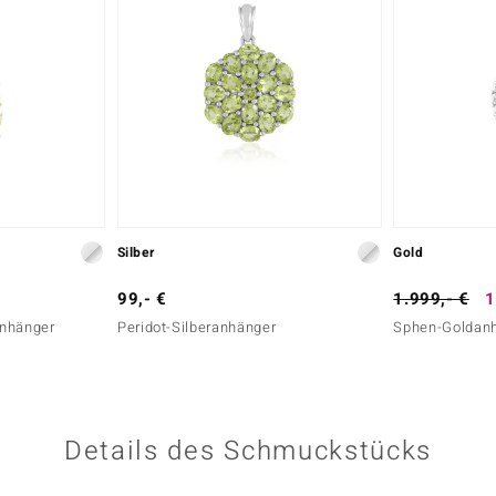
Silber
Gold
99,- €
1.999,- €
1
anhänger
Peridot-Silberanhänger
Sphen-Goldan
Details des Schmuckstücks