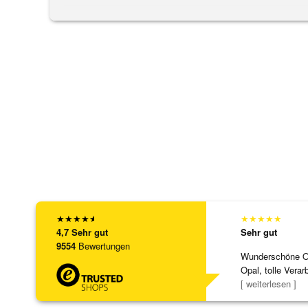
★
★
★
★
★
★
★
★
★
★
4,7
Sehr gut
Sehr gut
9554
Bewertungen
Wunderschöne Ohr
Opal, tolle Verar
Steg ist e
[ weiterlesen ]