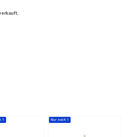
Perle
Ringgröße ermitteln
lith
Spinell
verkauft.
in
Zirkon
Gelb
h 1
Nur noch 1