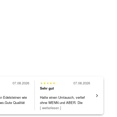
07.08.2026
★
★
★
★
★
07.08.2026
★
★
★
★
★
Sehr gut
Sehr gut
 an Edelsteinen wie
Hatte einen Umtausch, verlief
Alles supe
wo.Gute Qualität
ohne WENN und ABER. Die
]
Schmuckstücke h
[ weiterlesen ]