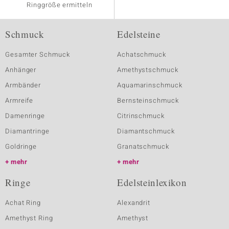
Ringgröße ermitteln
Schmuck
Edelsteine
Gesamter Schmuck
Achatschmuck
Anhänger
Amethystschmuck
Armbänder
Aquamarinschmuck
Armreife
Bernsteinschmuck
Damenringe
Citrinschmuck
Diamantringe
Diamantschmuck
Goldringe
Granatschmuck
mehr
mehr
Ringe
Edelsteinlexikon
Achat Ring
Alexandrit
Amethyst Ring
Amethyst