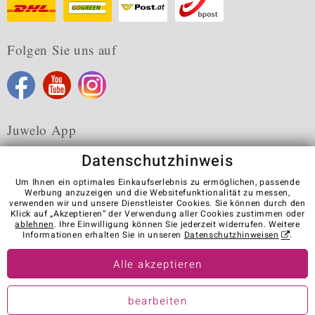
Folgen Sie uns auf
Juwelo App
Datenschutzhinweis
Um Ihnen ein optimales Einkaufserlebnis zu ermöglichen, passende
Werbung anzuzeigen und die Websitefunktionalität zu messen,
verwenden wir und unsere Dienstleister Cookies. Sie können durch den
Karriere
AGB
Datenschutz
Cookies
Impressum
Klick auf „Akzeptieren“ der Verwendung aller Cookies zustimmen oder
Kontakt
Vertrag widerrufen
ablehnen
. Ihre Einwilligung können Sie jederzeit widerrufen. Weitere
Informationen erhalten Sie in unseren
Datenschutzhinweisen
.
Visit our stores in other countries:
Alle akzeptieren
© Juwelo Deutschland GmbH (ein Tochterunternehmen der elumeo
bearbeiten
SE)