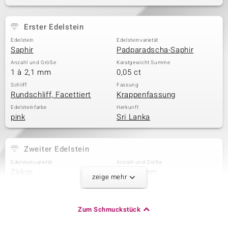
Erster Edelstein
& Classics
Edelstein
Edelsteinvarietät
Saphir
Padparadscha-Saphir
Minerale
Anzahl und Größe
Karatgewicht Summe
1 à 2,1 mm
0,05 ct
Schliff
Fassung
Rundschliff, Facettiert
Krappenfassung
Edelsteinfarbe
Herkunft
pink
Sri Lanka
Zweiter Edelstein
Edelsteinvarietät
Anzahl und Größe
Zirkon
2 à 1,8 mm
zeige mehr
Karatgewicht Summe
Schliff
0,07 ct
Runder Brillantschliff
Fassung
Herkunft
Zum Schmuckstück
Krappenfassung
Kambodscha