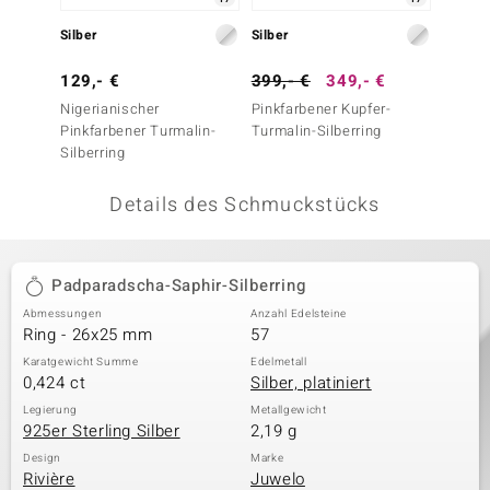
 JUWELO
Silber
Silber
Silber
remonti
129,- €
399,- €
349,- €
59,- 
Nigerianischer
Pinkfarbener Kupfer-
Weißer
uca
Pinkfarbener Turmalin-
Turmalin-Silberring
Silberring
no Collection
Details des Schmuckstücks
ENTS BY DE MELO
va
Padparadscha-Saphir-Silberring
otenier
Abmessungen
Anzahl Edelsteine
Ring - 26x25 mm
57
 1894 Collection
Karatgewicht Summe
Edelmetall
0,424 ct
Silber, platiniert
Legierung
Metallgewicht
925er Sterling Silber
2,19 g
ana
Design
Marke
Rivière
Juwelo