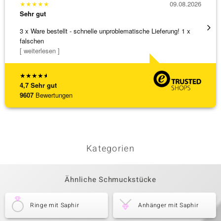
★
★
★
★
★
09.08.2026
★
★
★
Sehr gut
Sehr g
3 x Ware bestellt - schnelle unproblematische Lieferung! 1 x
Anhäng
falschen
Omega
[ weiterlesen ]
[ weite
★
★
★
★
★
4,7
Sehr gut
9607
Bewertungen
Kategorien
Ähnliche Schmuckstücke
Ringe mit Saphir
Anhänger mit Saphir