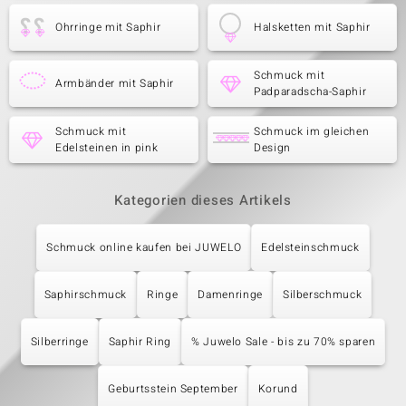
Ohrringe mit Saphir
Halsketten mit Saphir
Schmuck mit
Armbänder mit Saphir
Padparadscha-Saphir
Schmuck mit
Schmuck im gleichen
Edelsteinen in pink
Design
Kategorien dieses Artikels
Schmuck online kaufen bei JUWELO
Edelsteinschmuck
Saphirschmuck
Ringe
Damenringe
Silberschmuck
Silberringe
Saphir Ring
% Juwelo Sale - bis zu 70% sparen
Geburtsstein September
Korund