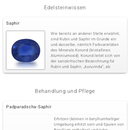
Edelsteinwissen
Dritter Edelstein
Edelsteinvarietät
Anzahl und Größe
Saphir
Zirkon
54 à 0,9 mm
Karatgewicht Summe
Schliff
Wie bereits an anderer Stelle erwähnt,
0,304 ct
Runder Brillantschliff
sind Rubin und Saphir im Grunde ein
und dasselbe, nämlich Farbvarietäten
Fassung
Herkunft
Pavéfassung
des Minerals Korund (kristallines
Kambodscha
Aluminiumoxid). Korund leitet sich von
der sanskritischen Bezeichnung für
Rubin und Saphir, „kuruvinda“, ab.
Behandlung und Pflege
Padparadscha-Saphir
Erhitzen (können in berylliumhaltiger
Umgebung erhitzt sein und Spuren von
Beryllium enthalten) und/oder