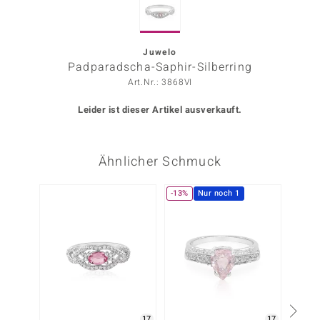
ors Edition
ana
Juwelo
Padparadscha-Saphir-Silberring
Art.Nr.: 3868VI
Prince Designs
Leider ist dieser Artikel ausverkauft.
o
Ähnlicher Schmuck
Chic
insell
-13%
Nur noch 1
-17%
n Vogue
 Show
o Paraíso
Classics
17
17