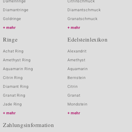
Damenringe
Citrinschmuck
Diamantringe
Diamantschmuck
Goldringe
Granatschmuck
mehr
mehr
Ringe
Edelsteinlexikon
Achat Ring
Alexandrit
Amethyst Ring
Amethyst
Aquamarin Ring
Aquamarin
Citrin Ring
Bernstein
Diamant Ring
Citrin
Granat Ring
Granat
Jade Ring
Mondstein
mehr
mehr
Zahlungsinformation