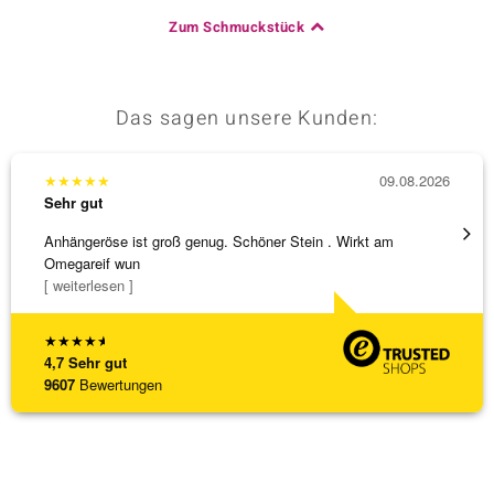
Zum Schmuckstück
Das sagen unsere Kunden:
★
★
★
★
★
09.08.2026
★
★
★
Sehr gut
Sehr g
Anhängeröse ist groß genug. Schöner Stein . Wirkt am
Schöne
Omegareif wun
weiter
[ weiterlesen ]
★
★
★
★
★
4,7
Sehr gut
9607
Bewertungen