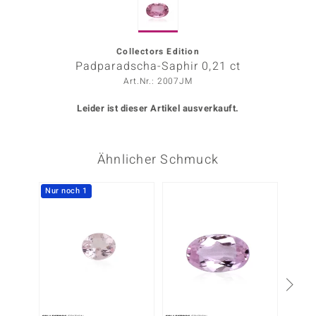
ors Edition
ana
Collectors Edition
Padparadscha-Saphir 0,21 ct
Art.Nr.: 2007JM
Prince Designs
Leider ist dieser Artikel ausverkauft.
o
Ähnlicher Schmuck
Chic
insell
Nur noch 1
Nur n
n Vogue
 Show
o Paraíso
Classics