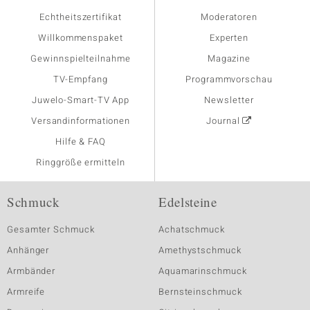
Echtheitszertifikat
Moderatoren
Willkommenspaket
Experten
Gewinnspielteilnahme
Magazine
TV-Empfang
Programmvorschau
Juwelo-Smart-TV App
Newsletter
Versandinformationen
Journal
Hilfe & FAQ
Ringgröße ermitteln
Schmuck
Edelsteine
Gesamter Schmuck
Achatschmuck
Anhänger
Amethystschmuck
Armbänder
Aquamarinschmuck
Armreife
Bernsteinschmuck