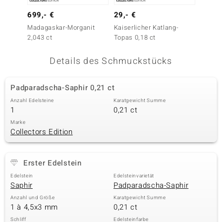
 JUWELO
699,- €
29,- €
249,-
Madagaskar-Morganit
Kaiserlicher Katlang-
Kunzit 
remonti
2,043 ct
Topas 0,18 ct
uca
Details des Schmuckstücks
no Collection
Padparadscha-Saphir 0,21 ct
ENTS BY DE MELO
Anzahl Edelsteine
Karatgewicht Summe
1
0,21 ct
va
Marke
Collectors Edition
otenier
 1894 Collection
Erster Edelstein
Edelstein
Edelsteinvarietät
Saphir
Padparadscha-Saphir
ana
Anzahl und Größe
Karatgewicht Summe
1 à 4,5x3 mm
0,21 ct
Schliff
Edelsteinfarbe