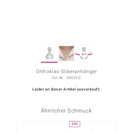
ors Edition
ana
Prince Designs
360°
o
Chic
Orthoklas-Silberanhänger
Art.Nr.: 4805FG
insell
Leider ist dieser Artikel ausverkauft.
n Vogue
 Show
Ähnlicher Schmuck
o Paraíso
-20%
Classics