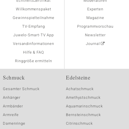
Echtheitszertifikat
Moderatoren
Willkommenspaket
Experten
Gewinnspielteilnahme
Magazine
TV-Empfang
Programmvorschau
Juwelo-Smart-TV App
Newsletter
Versandinformationen
Journal
Hilfe & FAQ
Ringgröße ermitteln
Schmuck
Edelsteine
Gesamter Schmuck
Achatschmuck
Anhänger
Amethystschmuck
Armbänder
Aquamarinschmuck
Armreife
Bernsteinschmuck
Damenringe
Citrinschmuck