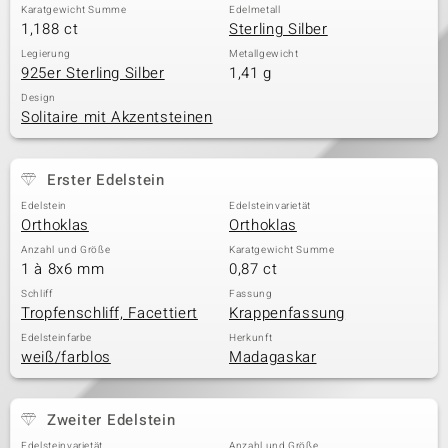
Karatgewicht Summe
Edelmetall
1,188 ct
Sterling Silber
Legierung
Metallgewicht
& Classics
925er Sterling Silber
1,41 g
Design
Minerale
Solitaire mit Akzentsteinen
Erster Edelstein
Edelstein
Edelsteinvarietät
Orthoklas
Orthoklas
Anzahl und Größe
Karatgewicht Summe
1 à 8x6 mm
0,87 ct
Schliff
Fassung
Tropfenschliff, Facettiert
Krappenfassung
Edelsteinfarbe
Herkunft
weiß/farblos
Madagaskar
Zweiter Edelstein
Edelsteinvarietät
Anzahl und Größe