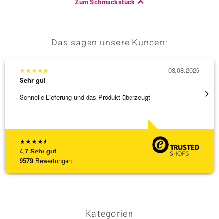
Zum Schmuckstück
Das sagen unsere Kunden:
★
★
★
★
★
08.08.2026
★
★
★
Sehr gut
Sehr g
Schnelle Lieferung und das Produkt überzeugt
Immer 
★
★
★
★
★
4,7
Sehr gut
9579
Bewertungen
Kategorien