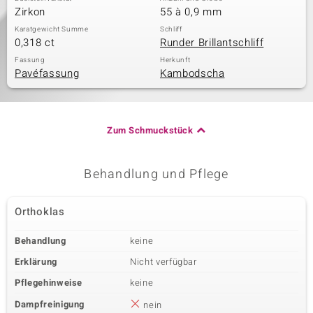
Zirkon
55 à 0,9 mm
Karatgewicht Summe
Schliff
0,318 ct
Runder Brillantschliff
Fassung
Herkunft
Pavéfassung
Kambodscha
Zum Schmuckstück
Behandlung und Pflege
Orthoklas
Behandlung
keine
Erklärung
Nicht verfügbar
Pflegehinweise
keine
Dampfreinigung
nein