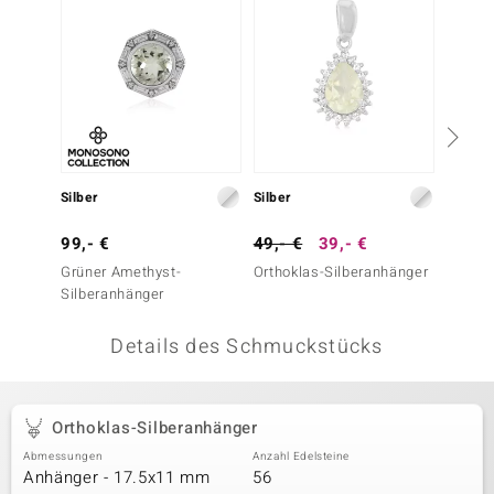
 JUWELO
remonti
uca
no Collection
Silber
Silber
Silber
ENTS BY DE MELO
99,- €
49,- €
39,- €
49,- 
va
Grüner Amethyst-
Orthoklas-Silberanhänger
Weißer
Silberanhänger
Silber
otenier
Details des Schmuckstücks
 1894 Collection
Orthoklas-Silberanhänger
ana
Abmessungen
Anzahl Edelsteine
Anhänger - 17.5x11 mm
56