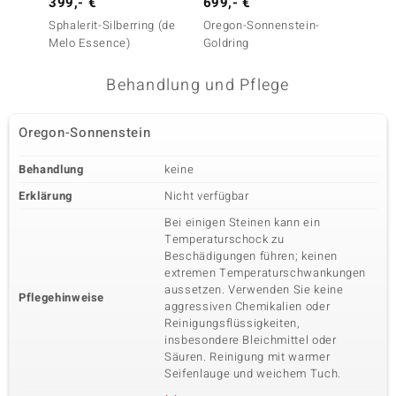
399,- €
699,- €
149,-
Sphalerit-Silberring (de
Oregon-Sonnenstein-
Oregon
Melo Essence)
Goldring
Silberr
Behandlung und Pflege
Oregon-Sonnenstein
Behandlung
keine
Erklärung
Nicht verfügbar
Bei einigen Steinen kann ein
Temperaturschock zu
Beschädigungen führen; keinen
extremen Temperaturschwankungen
aussetzen. Verwenden Sie keine
Pflegehinweise
aggressiven Chemikalien oder
Reinigungsflüssigkeiten,
insbesondere Bleichmittel oder
Säuren. Reinigung mit warmer
Seifenlauge und weichem Tuch.