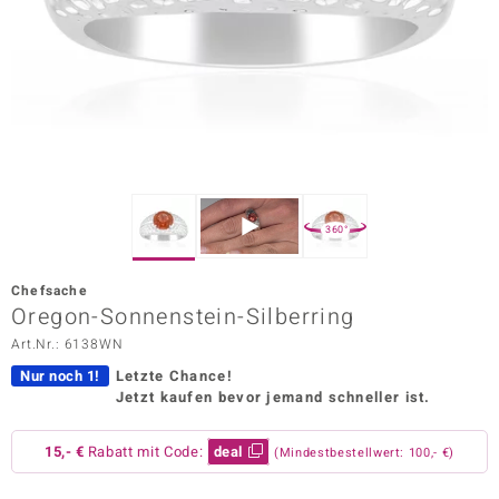
ors Edition
ana
Prince Designs
o
360°
Chic
Chefsache
insell
Oregon-Sonnenstein-Silberring
Art.Nr.: 6138WN
n Vogue
Nur noch 1!
Letzte Chance!
 Show
Jetzt kaufen bevor jemand schneller ist.
o Paraíso
15,- €
Rabatt mit Code:
deal
(Mindestbestellwert: 100,- €)
Classics