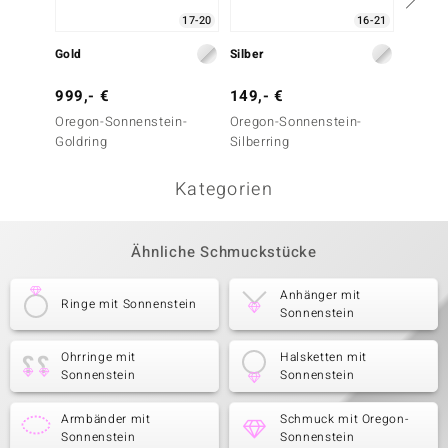
17-20
16-21
Gold
Silber
Silber
999,- €
149,- €
149,-
Oregon-Sonnenstein-
Oregon-Sonnenstein-
Oregon
Goldring
Silberring
Silberr
Kategorien
Ähnliche Schmuckstücke
Anhänger mit
Ringe mit Sonnenstein
Sonnenstein
Ohrringe mit
Halsketten mit
Sonnenstein
Sonnenstein
Armbänder mit
Schmuck mit Oregon-
Sonnenstein
Sonnenstein