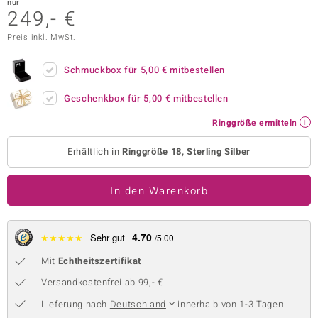
nur
249,- €
 JUWELO
Preis inkl. MwSt.
remonti
Schmuckbox für
5,00 €
mitbestellen
uca
Geschenkbox für
5,00 €
mitbestellen
no Collection
Ringgröße ermitteln
ENTS BY DE MELO
Erhältlich in
Ringgröße 18, Sterling Silber
va
In den Warenkorb
otenier
 1894 Collection
4.70
★
★
★
★
★
Sehr gut
/5.00
Mit
Echtheitszertifikat
ana
Versandkostenfrei ab 99,- €
Lieferung nach
Deutschland
innerhalb von 1-3 Tagen