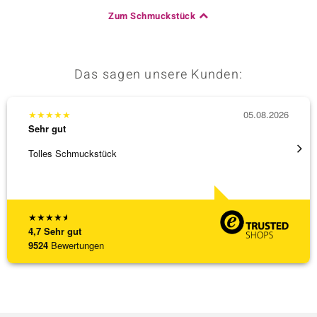
Zum Schmuckstück
Das sagen unsere Kunden:
★
★
★
★
★
05.08.2026
★
★
★
Sehr gut
Sehr g
Tolles Schmuckstück
Ich ha
werden
[ weite
★
★
★
★
★
4,7
Sehr gut
9524
Bewertungen