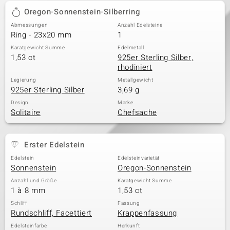
Oregon-Sonnenstein-Silberring
Abmessungen
Anzahl Edelsteine
Ring - 23x20 mm
1
Karatgewicht Summe
Edelmetall
1,53 ct
925er Sterling Silber,
rhodiniert
Legierung
Metallgewicht
925er Sterling Silber
3,69 g
Design
Marke
Solitaire
Chefsache
Erster Edelstein
Edelstein
Edelsteinvarietät
Sonnenstein
Oregon-Sonnenstein
Anzahl und Größe
Karatgewicht Summe
1 à 8 mm
1,53 ct
Schliff
Fassung
Rundschliff, Facettiert
Krappenfassung
Edelsteinfarbe
Herkunft