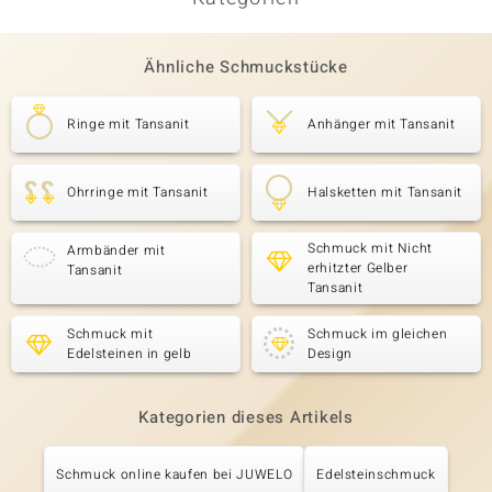
Ähnliche Schmuckstücke
Ringe mit Tansanit
Anhänger mit Tansanit
Ohrringe mit Tansanit
Halsketten mit Tansanit
Schmuck mit Nicht
Armbänder mit
erhitzter Gelber
Tansanit
Tansanit
Schmuck mit
Schmuck im gleichen
Edelsteinen in gelb
Design
Kategorien dieses Artikels
Schmuck online kaufen bei JUWELO
Edelsteinschmuck