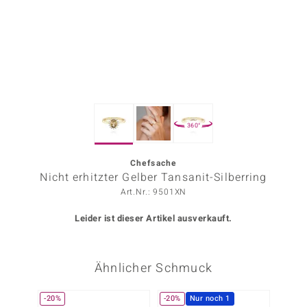
ors Edition
ana
Prince Designs
360°
o
Chic
Chefsache
Nicht erhitzter Gelber Tansanit-Silberring
insell
Art.Nr.: 9501XN
n Vogue
Leider ist dieser Artikel ausverkauft.
 Show
Ähnlicher Schmuck
o Paraíso
Classics
-20%
-20%
Nur noch 1
-10%