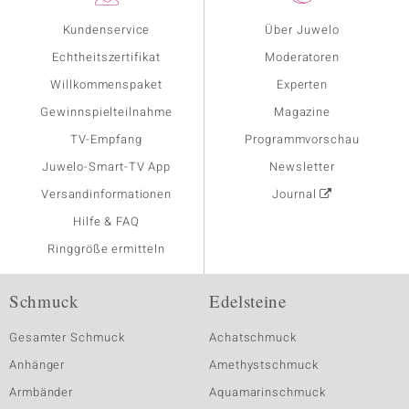
Kundenservice
Über Juwelo
Echtheitszertifikat
Moderatoren
Willkommenspaket
Experten
Gewinnspielteilnahme
Magazine
TV-Empfang
Programmvorschau
Juwelo-Smart-TV App
Newsletter
Versandinformationen
Journal
Hilfe & FAQ
Ringgröße ermitteln
Schmuck
Edelsteine
Gesamter Schmuck
Achatschmuck
Anhänger
Amethystschmuck
Armbänder
Aquamarinschmuck