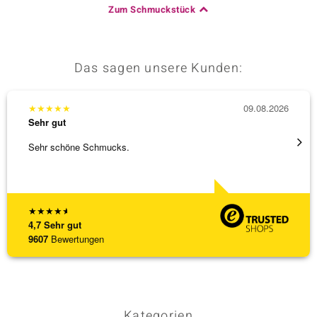
Zum Schmuckstück
Das sagen unsere Kunden:
★
★
★
★
★
09.08.2026
★
★
★
Sehr gut
Sehr g
Sehr schöne Schmucks.
Anhäng
Omega
[ weite
★
★
★
★
★
4,7
Sehr gut
9607
Bewertungen
Kategorien