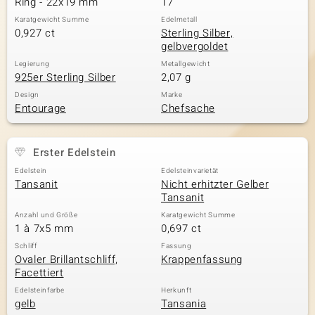
Ring - 22x19 mm
17
Karatgewicht Summe
Edelmetall
0,927 ct
Sterling Silber,
gelbvergoldet
& Classics
Legierung
Metallgewicht
925er Sterling Silber
2,07 g
Minerale
Design
Marke
Entourage
Chefsache
Erster Edelstein
Edelstein
Edelsteinvarietät
Tansanit
Nicht erhitzter Gelber
Tansanit
Anzahl und Größe
Karatgewicht Summe
1 à 7x5 mm
0,697 ct
Schliff
Fassung
Ovaler Brillantschliff,
Krappenfassung
Facettiert
Edelsteinfarbe
Herkunft
gelb
Tansania