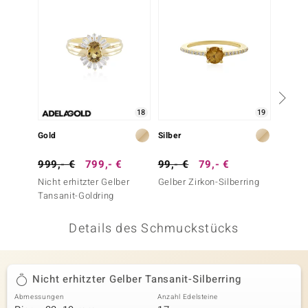
 JUWELO
remonti
uca
no Collection
18
19
ENTS BY DE MELO
Gold
Silber
Silber
va
999,- €
799,- €
99,- €
79,- €
499,-
Nicht erhitzter Gelber
Gelber Zirkon-Silberring
Nicht e
otenier
Tansanit-Goldring
Tansani
 1894 Collection
Details des Schmuckstücks
ana
Nicht erhitzter Gelber Tansanit-Silberring
Abmessungen
Anzahl Edelsteine