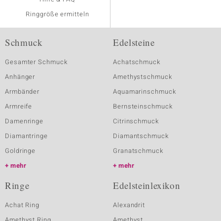
Ringgröße ermitteln
Schmuck
Edelsteine
Gesamter Schmuck
Achatschmuck
Anhänger
Amethystschmuck
Armbänder
Aquamarinschmuck
Armreife
Bernsteinschmuck
Damenringe
Citrinschmuck
Diamantringe
Diamantschmuck
Goldringe
Granatschmuck
mehr
mehr
Ringe
Edelsteinlexikon
Achat Ring
Alexandrit
Amethyst Ring
Amethyst