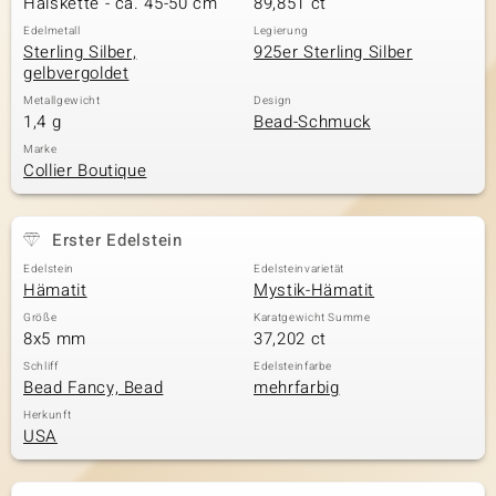
Halskette - ca. 45-50 cm
89,851 ct
Edelmetall
Legierung
Sterling Silber,
925er Sterling Silber
gelbvergoldet
& Classics
Metallgewicht
Design
1,4 g
Bead-Schmuck
Minerale
Marke
Collier Boutique
Erster Edelstein
Edelstein
Edelsteinvarietät
Hämatit
Mystik-Hämatit
Größe
Karatgewicht Summe
8x5 mm
37,202 ct
Schliff
Edelsteinfarbe
Bead Fancy, Bead
mehrfarbig
Herkunft
USA