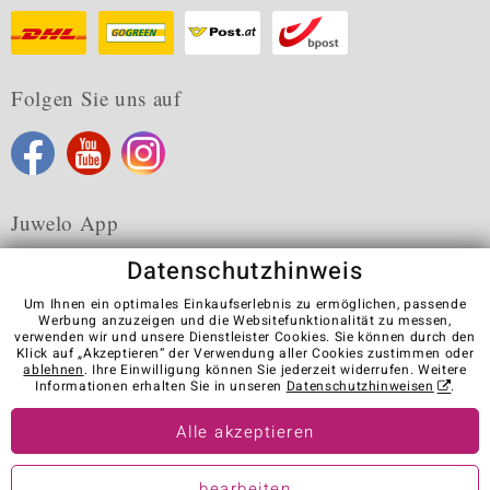
Folgen Sie uns auf
Juwelo App
Datenschutzhinweis
Um Ihnen ein optimales Einkaufserlebnis zu ermöglichen, passende
Werbung anzuzeigen und die Websitefunktionalität zu messen,
verwenden wir und unsere Dienstleister Cookies. Sie können durch den
Karriere
AGB
Datenschutz
Cookies
Impressum
Klick auf „Akzeptieren“ der Verwendung aller Cookies zustimmen oder
Kontakt
Vertrag widerrufen
ablehnen
. Ihre Einwilligung können Sie jederzeit widerrufen. Weitere
Informationen erhalten Sie in unseren
Datenschutzhinweisen
.
Visit our stores in other countries:
Alle akzeptieren
© Juwelo Deutschland GmbH (ein Tochterunternehmen der elumeo
bearbeiten