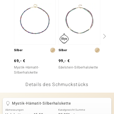
 JUWELO
remonti
uca
no Collection
ENTS BY DE MELO
Silber
Silber
Silber
va
69,- €
99,- €
69,- 
Mystik-Hämatit-
Edelstein-Silberhalskette
Edelst
otenier
Silberhalskette
 1894 Collection
Details des Schmuckstücks
ana
Mystik-Hämatit-Silberhalskette
Abmessungen
Karatgewicht Summe