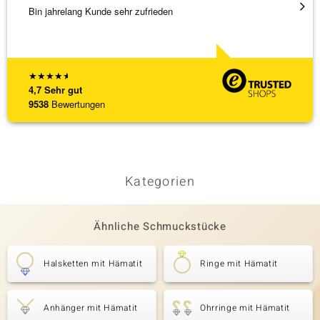
Bin jahrelang Kunde sehr zufrieden
Schnel
★
★
★
★
★
4,7
Sehr gut
9538
Bewertungen
Kategorien
Ähnliche Schmuckstücke
Halsketten mit Hämatit
Ringe mit Hämatit
Anhänger mit Hämatit
Ohrringe mit Hämatit