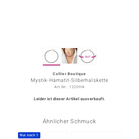
ors Edition
ana
Prince Designs
360°
o
Chic
Collier Boutique
Mystik-Hämatit-Silberhalskette
insell
Art.Nr.: 1220HA
n Vogue
Leider ist dieser Artikel ausverkauft.
 Show
Ähnlicher Schmuck
o Paraíso
Classics
Nur noch 1