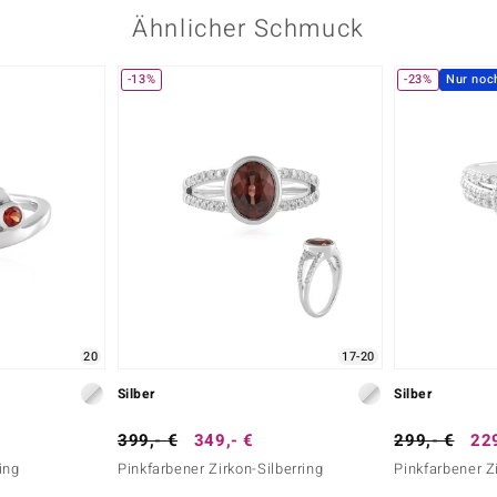
Ähnlicher Schmuck
-13%
-23%
Nur noc
20
17-20
Silber
Silber
399,- €
349,- €
299,- €
229
ing
Pinkfarbener Zirkon-Silberring
Pinkfarbener Z