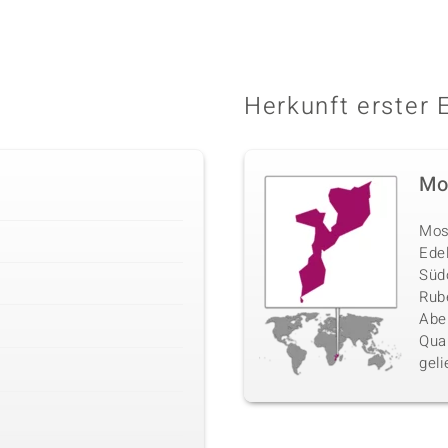
Herkunft erster 
Mo
Mosa
Ede
Südo
Rube
Abe
Qua
geli