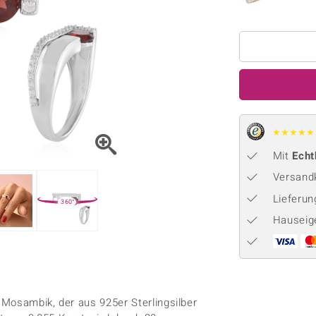
Onyx
Peridot
ns
♦ Silberhalsketten
TPC
Rhodolith
Spektro
k
♦ Silberohrringe
Trends & Classics
Türkis
Turmal
♦ Silberanhänger
Vitale Minerale
n
Platinschmuck
Blau
Grün
★
★
★
★
★
Mit
Echt
Versandk
Lieferu
360°
Hauseig
Mosambik, der aus 925er Sterlingsilber