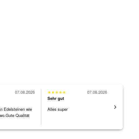
07.08.2026
★
★
★
★
★
07.08.2026
★
★
★
★
★
Sehr gut
Sehr gut
 an Edelsteinen wie
Alles super
Hatte eine
wo.Gute Qualität
ohne WEN
]
Schmucks
[ weiterles