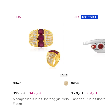
-13%
-31%
Nur noch 1
18-19
Silber
Silber
399,- €
349,- €
129,- €
89,- €
Madagaskar-Rubin-Silberring (de Melo
Tansania-Rubin-Silberr
Essence)