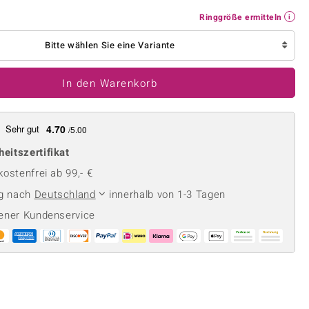
Perle
Ringgröße ermitteln
Ringgröße ermitteln
lith
Spinell
in
Zirkon
Bitte wählen Sie eine Variante
In den Warenkorb
Gelb
Sehr gut
4.70
/5.00
heitszertifikat
ostenfrei ab 99,- €
ng nach
Deutschland
innerhalb von 1-3 Tagen
ener Kundenservice