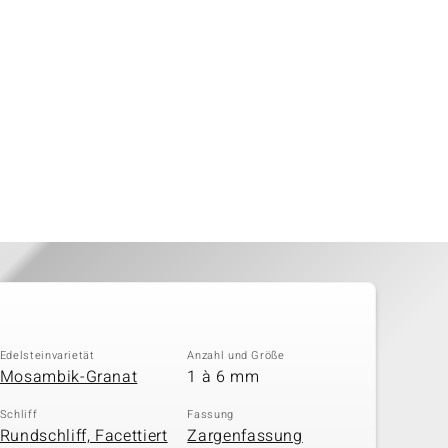
Edelsteinvarietät
Anzahl und Größe
Mosambik-Granat
1 à 6 mm
Schliff
Fassung
Rundschliff, Facettiert
Zargenfassung