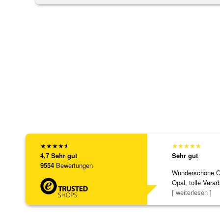
★
★
★
★
★
★
★
★
★
★
4,7
Sehr gut
Sehr gut
9554
Bewertungen
Wunderschöne Ohr
Opal, tolle Verar
Steg ist e
[ weiterlesen ]