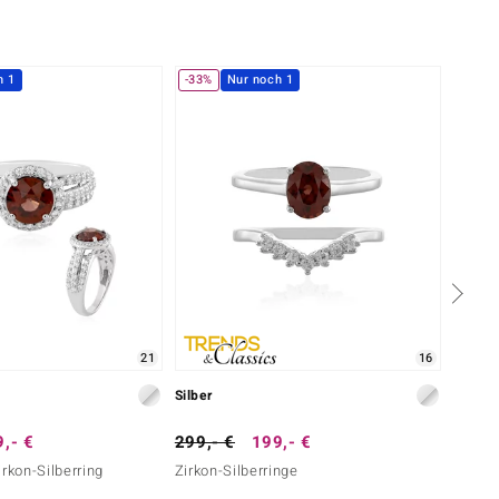
h 1
-33%
Nur noch 1
21
16
Silber
Silber
,- €
299,- €
199,- €
79,- 
irkon-Silberring
Zirkon-Silberringe
Mosamb