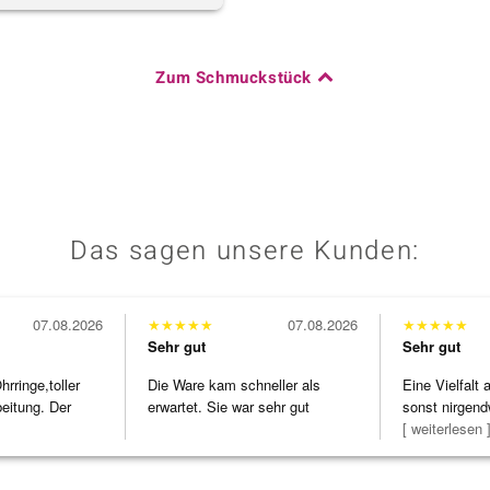
Zum Schmuckstück
Das sagen unsere Kunden:
07.08.2026
★
★
★
★
★
07.08.2026
★
★
★
★
★
Sehr gut
Sehr gut
ringe,toller
Die Ware kam schneller als
Eine Vielfalt
beitung. Der
erwartet. Sie war sehr gut
sonst nirgend
verpackt.
zu noc
[ weiterlesen 