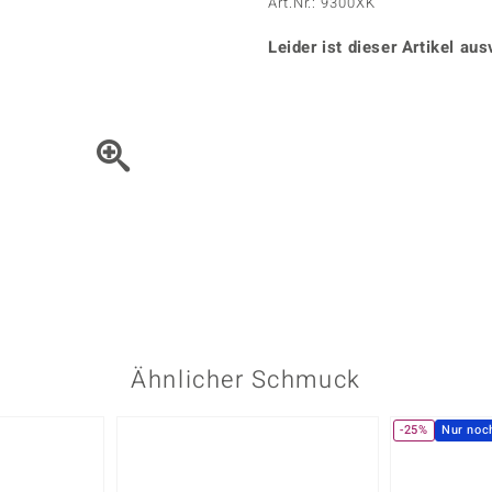
Onyx
Peridot
Art.Nr.: 9300XK
ns
♦ Silberhalsketten
TPC
Rhodolith
Spektro
k
♦ Silberohrringe
Leider ist dieser Artikel aus
Trends & Classics
Türkis
Turmal
♦ Silberanhänger
Vitale Minerale
n
Platinschmuck
Blau
Grün
Bewegen Sie das Schmuck
Ähnlicher Schmuck
-25%
Nur noc