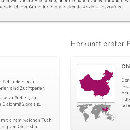
nden wie andere Edelsteine, aber sie haben von Natur aus etwa
scheinlich der Grund für ihre anhaltende Anziehungskraft ist.
Herkunft erster 
Ch
Der
h Behandeln oder
rei
erlen sind Zuchtperlen
Aqua
rbe zu ändern, zu
Türk
 Gleichmäßigkeit zu
oder
 mit einem weichen Tuch
rung von Ölen oder