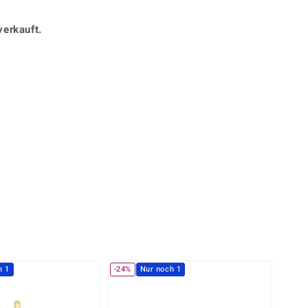
Perle
Ringgröße ermitteln
lith
Spinell
verkauft.
in
Zirkon
360° interaktiv
Gelb
stück mit der Maus in die gewünschte Position.
h 1
-24%
Nur noch 1