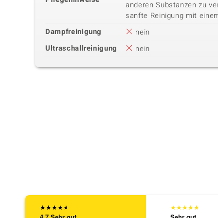
anderen Substanzen zu ver
sanfte Reinigung mit eine
Dampfreinigung
nein
Ultraschallreinigung
nein
★
★
★
★
★
★
★
★
★
★
4,7
Sehr gut
Sehr gut