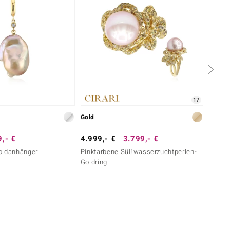
17
Gold
Silber
,- €
4.999,- €
3.799,- €
69,- 
oldanhänger
Pinkfarbene Süßwasserzuchtperlen-
Pinkfa
Goldring
Silber