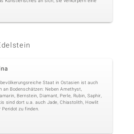
s Künstlerisches an sich, sie verkörpern eine
Edelstein
ina
 bevölkerungsreiche Staat in Ostasien ist auch
ch an Bodenschätzen: Neben Amethyst,
marin, Bernstein, Diamant, Perle, Rubin, Saphir,
is sind dort u.a. auch Jade, Chiastolith, Howlit
 Peridot zu finden.