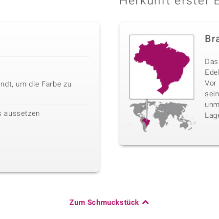
Herkunft erster 
Bra
Das 
Edel
Vor
ndt, um die Farbe zu
sei
unm
s aussetzen
Lag
Zum Schmuckstück