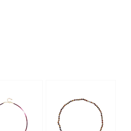
Perle
Ringgröße ermitteln
lith
Spinell
in
Zirkon
Gelb