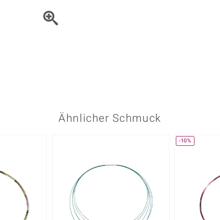
Onyx
Peridot
ns
♦ Silberhalsketten
TPC
Rhodolith
Spektro
k
♦ Silberohrringe
Trends & Classics
Türkis
Turmal
♦ Silberanhänger
Vitale Minerale
n
Platinschmuck
Blau
Grün
Ähnlicher Schmuck
-10%