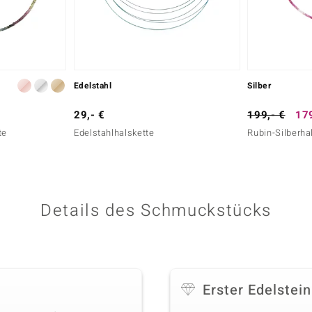
Edelstahl
Silber
29,- €
199,- €
179
te
Edelstahlhalskette
Rubin-Silberha
Details des Schmuckstücks
Erster Edelstein