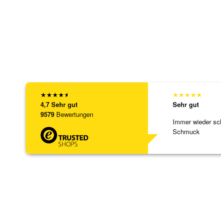
★
★
★
★
★
★
★
★
★
★
4,7
Sehr gut
Sehr gut
9579
Bewertungen
Immer wieder sc
Schmuck