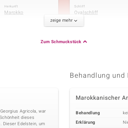
Herkunft
Schliff
Marokko
Ovalschliff
zeige mehr
Fünfter Edelste
Zum Schmuckstück
Karatgewicht Summe
Edelsteinvarietät
0,373 ct
Zirkon
Herkunft
Schliff
Tansania
Rundschliff
Behandlung und 
Marokkanischer A
 Georgius Agricola, war
Behandlung
ke
 Schönheit dieses
Erklärung
Ni
. Dieser Edelstein, um