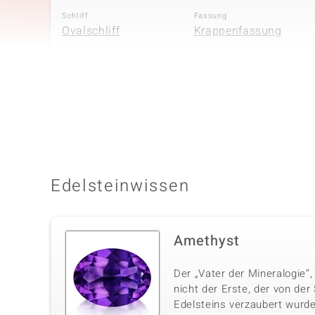
Schliff
Fassung
Ovalschliff
Krappenfassung
Vierter Edelstein
Edelsteinvarietät
Anzahl und Größe
Zirkon
18 à 1,5 mm
Schliff
Fassung
Rundschliff
Krappenfassung
Edelsteinwissen
Amethyst
Der „Vater der Mineralogie“,
nicht der Erste, der von der
Edelsteins verzaubert wurde