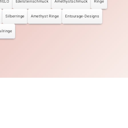
UWELO
Edelsteinschmuck
Amethystschmuck
Ringe
Silberringe
Amethyst Ringe
Entourage-Designs
ilringe