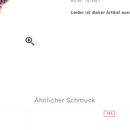
Onyx
Peridot
Art.Nr.: 1875WJ
ns
♦ Silberhalsketten
TPC
Rhodolith
Spektro
k
♦ Silberohrringe
Leider ist dieser Artikel aus
Trends & Classics
Türkis
Turmal
♦ Silberanhänger
Vitale Minerale
n
Platinschmuck
Blau
Grün
Bewegen Sie das Schmuck
Ähnlicher Schmuck
-10%