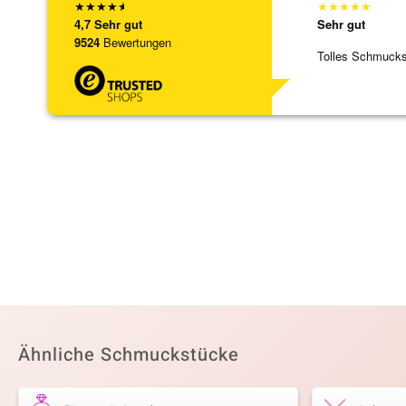
★
★
★
★
★
★
★
★
★
★
4,7
Sehr gut
Sehr gut
9524
Bewertungen
Tolles Schmuck
Ähnliche Schmuckstücke