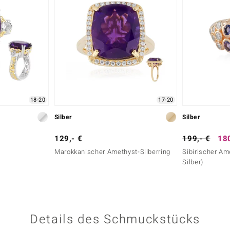
18-20
17-20
Silber
Silber
129,- €
199,- €
180
Marokkanischer Amethyst-Silberring
Sibirischer Am
Silber)
Details des Schmuckstücks