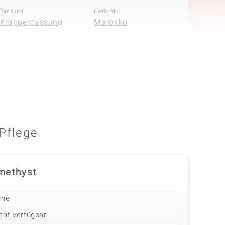
Fassung
Herkunft
Krappenfassung
Marokko
in
Anzahl und Größe
Karatgewicht Summe
56 à 1,3 mm
0,605 ct
Fassung
Herkunft
Krappenfassung
Tansania
Pflege
methyst
ine
cht verfügbar