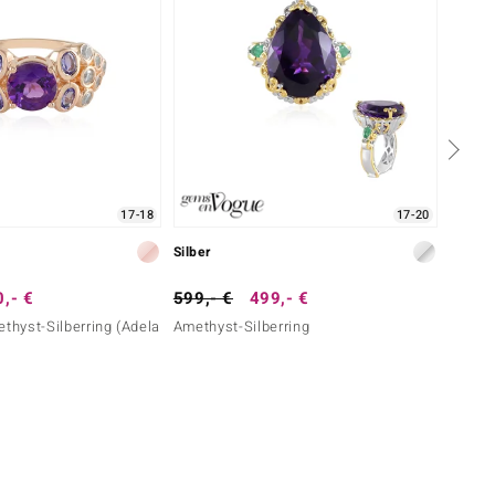
17-18
17-20
Silber
Silber
,- €
599,- €
499,- €
699,-
ethyst-Silberring (Adela
Amethyst-Silberring
Ametri