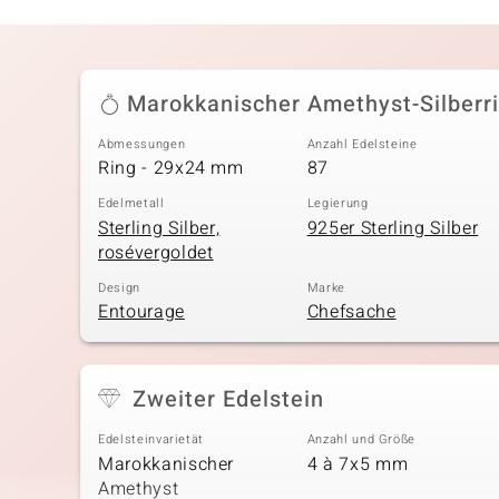
Marokkanischer Amethyst-Silberr
Abmessungen
Anzahl Edelsteine
Ring - 29x24 mm
87
Edelmetall
Legierung
Sterling Silber,
925er Sterling Silber
rosévergoldet
Design
Marke
Entourage
Chefsache
Zweiter Edelstein
Edelsteinvarietät
Anzahl und Größe
Marokkanischer
4 à 7x5 mm
Amethyst