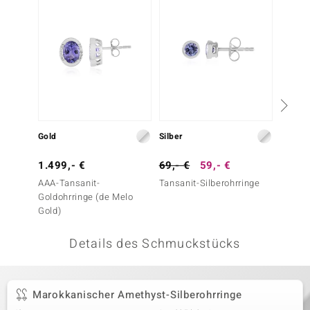
 JUWELO
remonti
uca
no Collection
ENTS BY DE MELO
Gold
Silber
Silber
va
1.499,- €
69,- €
59,- €
99,- 
AAA-Tansanit-
Tansanit-Silberohrringe
Tansan
otenier
Goldohrringe (de Melo
Gold)
 1894 Collection
Details des Schmuckstücks
ana
Marokkanischer Amethyst-Silberohrringe