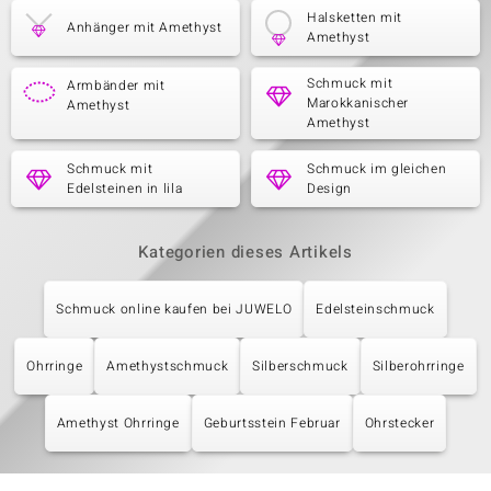
Halsketten mit
Anhänger mit Amethyst
Amethyst
Schmuck mit
Armbänder mit
Marokkanischer
Amethyst
Amethyst
Schmuck mit
Schmuck im gleichen
Edelsteinen in lila
Design
Kategorien dieses Artikels
Schmuck online kaufen bei JUWELO
Edelsteinschmuck
Ohrringe
Amethystschmuck
Silberschmuck
Silberohrringe
Amethyst Ohrringe
Geburtsstein Februar
Ohrstecker