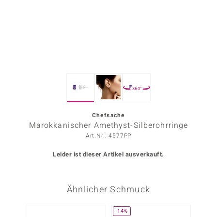
ors Edition
ana
Prince Designs
360°
o
Chic
Chefsache
Marokkanischer Amethyst-Silberohrringe
insell
Art.Nr.: 4577PP
n Vogue
Leider ist dieser Artikel ausverkauft.
 Show
Ähnlicher Schmuck
o Paraíso
Classics
-14%