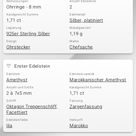
Abmessungen
Anzahl Edelsteine
Ohrringe - 8 mm
2
Karatgewicht Summe
Edelmetall
1,71 ct
Silber, platiniert
& Classics
Legierung
Metallgewicht
925er Sterling Silber
1,19 g
Minerale
Design
Marke
Ohrstecker
Chefsache
Erster Edelstein
Edelstein
Edelsteinvarietät
Amethyst
Marokkanischer Amethyst
Anzahl und Größe
Karatgewicht Summe
2 à 7x5 mm
1,71 ct
Schliff
Fassung
Oktagon Treppenschliff,
Zargenfassung
Facettiert
Edelsteinfarbe
Herkunft
lila
Marokko