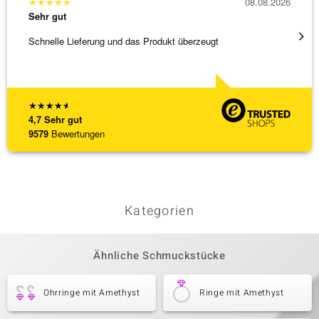
★
★
★
★
★
08.08.2026
★
★
★
Sehr gut
Sehr g
Schnelle Lieferung und das Produkt überzeugt
Schöne
★
★
★
★
★
4,7
Sehr gut
9579
Bewertungen
Kategorien
Ähnliche Schmuckstücke
Ohrringe mit Amethyst
Ringe mit Amethyst