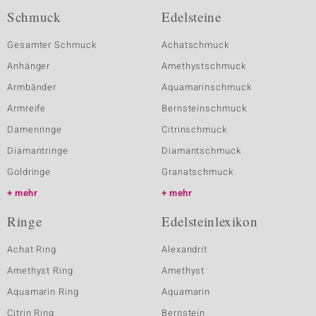
Schmuck
Edelsteine
Gesamter Schmuck
Achatschmuck
Anhänger
Amethystschmuck
Armbänder
Aquamarinschmuck
Armreife
Bernsteinschmuck
Damenringe
Citrinschmuck
Diamantringe
Diamantschmuck
Goldringe
Granatschmuck
mehr
mehr
Ringe
Edelsteinlexikon
Achat Ring
Alexandrit
Amethyst Ring
Amethyst
Aquamarin Ring
Aquamarin
Citrin Ring
Bernstein