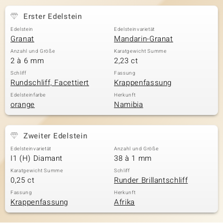
Erster Edelstein
Edelstein
Edelsteinvarietät
& Classics
Granat
Mandarin-Granat
Anzahl und Größe
Karatgewicht Summe
Minerale
2 à 6 mm
2,23 ct
Schliff
Fassung
Rundschliff, Facettiert
Krappenfassung
Edelsteinfarbe
Herkunft
orange
Namibia
Zweiter Edelstein
Edelsteinvarietät
Anzahl und Größe
I1 (H) Diamant
38 à 1 mm
Karatgewicht Summe
Schliff
0,25 ct
Runder Brillantschliff
Fassung
Herkunft
Krappenfassung
Afrika