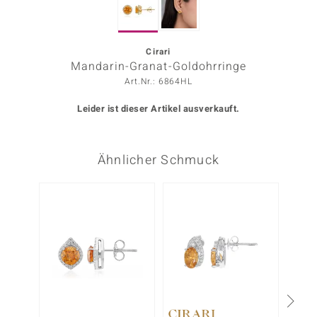
ors Edition
ana
Cirari
Mandarin-Granat-Goldohrringe
Art.Nr.: 6864HL
Prince Designs
Leider ist dieser Artikel ausverkauft.
o
Ähnlicher Schmuck
Chic
insell
-20%
n Vogue
 Show
o Paraíso
Classics