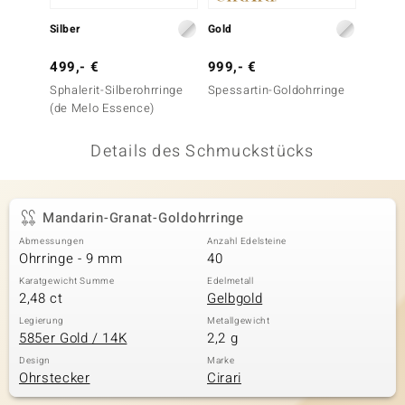
 JUWELO
Silber
Gold
Gold
remonti
499,- €
999,- €
499,-
Sphalerit-Silberohrringe
Spessartin-Goldohrringe
Tepeta
uca
(de Melo Essence)
Goldoh
no Collection
Details des Schmuckstücks
ENTS BY DE MELO
va
Mandarin-Granat-Goldohrringe
Abmessungen
Anzahl Edelsteine
otenier
Ohrringe - 9 mm
40
 1894 Collection
Karatgewicht Summe
Edelmetall
2,48 ct
Gelbgold
Legierung
Metallgewicht
585er Gold / 14K
2,2 g
ana
Design
Marke
Ohrstecker
Cirari