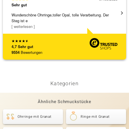
Sehr gut
Sehr g
Wunderschöne Ohrringe,toller Opal, tolle Verarbeitung. Der
Hatte 
Steg ist e
Schmu
[ weiterlesen ]
[ weite
★
★
★
★
★
4,7
Sehr gut
9554
Bewertungen
Kategorien
Ähnliche Schmuckstücke
Ohrringe mit Granat
Ringe mit Granat