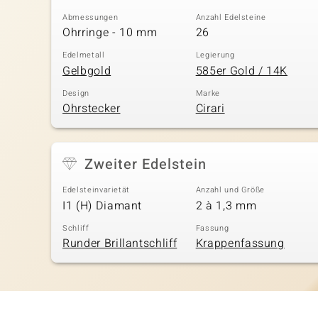
Abmessungen
Anzahl Edelsteine
Ohrringe - 10 mm
26
Edelmetall
Legierung
Gelbgold
585er Gold / 14K
Design
Marke
Ohrstecker
Cirari
Zweiter Edelstein
Edelsteinvarietät
Anzahl und Größe
I1 (H) Diamant
2 à 1,3 mm
Schliff
Fassung
Runder Brillantschliff
Krappenfassung