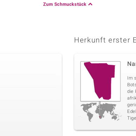
Zum Schmuckstück
Herkunft erster 
Na
Im 
Bot
die 
afr
ger
Edel
Tig