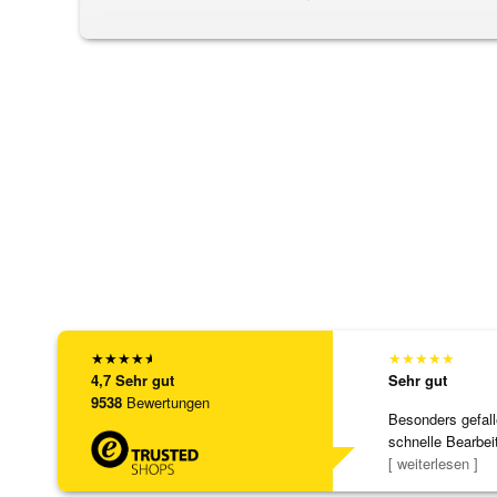
★
★
★
★
★
★
★
★
★
★
4,7
Sehr gut
Sehr gut
9538
Bewertungen
Besonders gefall
schnelle Bearbei
Bearbeitun
[ weiterlesen ]