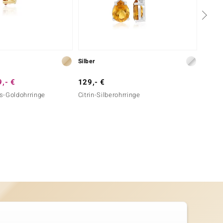
Silber
Gold
,- €
129,- €
2.499
s-Goldohrringe
Citrin-Silberohrringe
Roter 
Goldoh