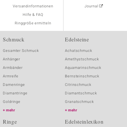
Versandinformationen
Journal
Hilfe & FAQ
Ringgröße ermitteln
Schmuck
Edelsteine
Gesamter Schmuck
Achatschmuck
Anhänger
Amethystschmuck
Armbänder
Aquamarinschmuck
Armreife
Bernsteinschmuck
Damenringe
Citrinschmuck
Diamantringe
Diamantschmuck
Goldringe
Granatschmuck
mehr
mehr
Ringe
Edelsteinlexikon