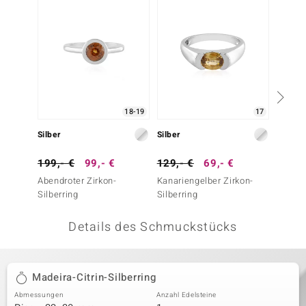
 JUWELO
remonti
uca
no Collection
18-19
17
ENTS BY DE MELO
Silber
Silber
Silber
va
199,- €
99,- €
129,- €
69,- €
149,-
Abendroter Zirkon-
Kanariengelber Zirkon-
Orange
otenier
Silberring
Silberring
 1894 Collection
Details des Schmuckstücks
ana
Madeira-Citrin-Silberring
Abmessungen
Anzahl Edelsteine