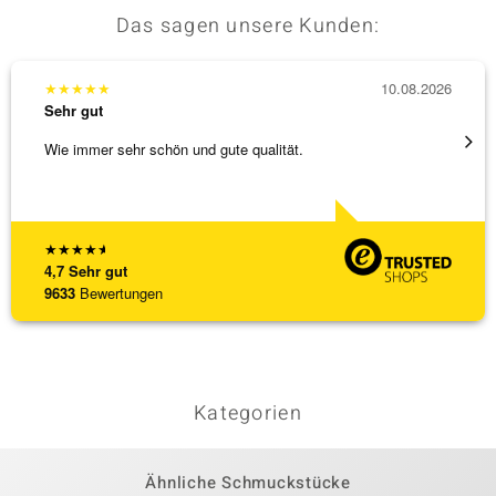
Das sagen unsere Kunden:
★
★
★
★
★
10.08.2026
★
★
★
Sehr gut
Sehr g
Wie immer sehr schön und gute qualität.
sehr s
★
★
★
★
★
4,7
Sehr gut
9633
Bewertungen
Kategorien
Ähnliche Schmuckstücke