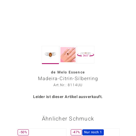
ors Edition
ana
Prince Designs
360°
o
Chic
de Melo Essence
Madeira-Citrin-Silberring
insell
Art.Nr.: 8114UU
n Vogue
Leider ist dieser Artikel ausverkauft.
 Show
Ähnlicher Schmuck
o Paraíso
Classics
-50%
-47%
Nur noch 1
-13%