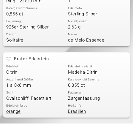
Ring - 22x20 mm
1
Karatgewicht Summe
Edelmetall
0,855 ct
Sterling Silber
& Classics
Legierung
Metallgewicht
925er Sterling Silber
2,63 g
Minerale
Design
Marke
Solitaire
de Melo Essence
Erster Edelstein
Edelstein
Edelsteinvarietät
Citrin
Madeira-Citrin
Anzahl und Größe
Karatgewicht Summe
1 à 8x6 mm
0,855 ct
Schliff
Fassung
Ovalschliff, Facettiert
Zargenfassung
Edelsteinfarbe
Herkunft
orange
Brasilien