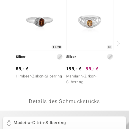
 JUWELO
remonti
uca
no Collection
17-20
18
ENTS BY DE MELO
Silber
Silber
Silber
va
59,- €
199,- €
99,- €
69,- 
Himbeer-Zirkon-Silberring
Mandarin-Zirkon-
Madeira
otenier
Silberring
Silber
 1894 Collection
Details des Schmuckstücks
ana
Madeira-Citrin-Silberring