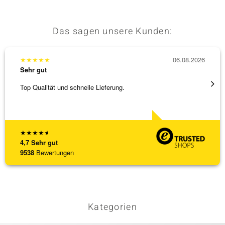
Das sagen unsere Kunden:
★
★
★
★
★
06.08.2026
★
★
★
Sehr gut
Sehr g
Top Qualität und schnelle Lieferung.
Bin ja
★
★
★
★
★
4,7
Sehr gut
9538
Bewertungen
Kategorien