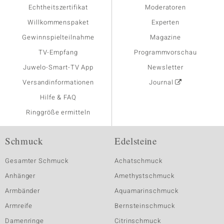
Echtheitszertifikat
Moderatoren
Willkommenspaket
Experten
Gewinnspielteilnahme
Magazine
TV-Empfang
Programmvorschau
Juwelo-Smart-TV App
Newsletter
Versandinformationen
Journal
Hilfe & FAQ
Ringgröße ermitteln
Schmuck
Edelsteine
Gesamter Schmuck
Achatschmuck
Anhänger
Amethystschmuck
Armbänder
Aquamarinschmuck
Armreife
Bernsteinschmuck
Damenringe
Citrinschmuck