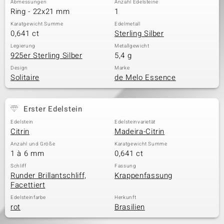
Abmessungen
Anzahl Edelsteine
Ring - 22x21 mm
1
Karatgewicht Summe
Edelmetall
0,641 ct
Sterling Silber
& Classics
Legierung
Metallgewicht
925er Sterling Silber
5,4 g
Minerale
Design
Marke
Solitaire
de Melo Essence
Erster Edelstein
Edelstein
Edelsteinvarietät
Citrin
Madeira-Citrin
Anzahl und Größe
Karatgewicht Summe
1 à 6 mm
0,641 ct
Schliff
Fassung
Runder Brillantschliff,
Krappenfassung
Facettiert
Edelsteinfarbe
Herkunft
rot
Brasilien