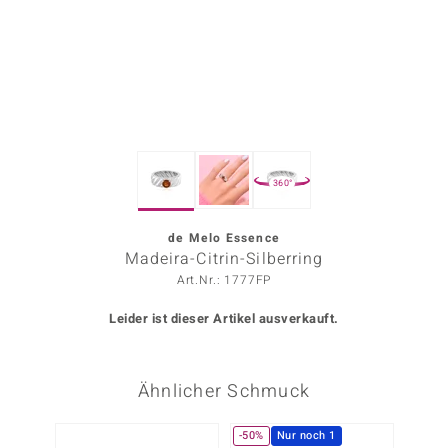
ors Edition
ana
Prince Designs
360°
o
Chic
de Melo Essence
Madeira-Citrin-Silberring
insell
Art.Nr.: 1777FP
n Vogue
Leider ist dieser Artikel ausverkauft.
 Show
Ähnlicher Schmuck
o Paraíso
Classics
-50%
Nur noch 1