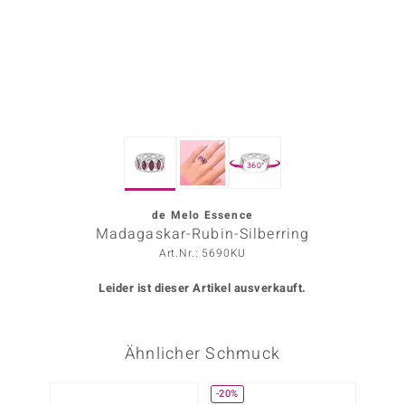
ors Edition
ana
Prince Designs
360°
o
Chic
de Melo Essence
Madagaskar-Rubin-Silberring
insell
Art.Nr.: 5690KU
n Vogue
Leider ist dieser Artikel ausverkauft.
 Show
Ähnlicher Schmuck
o Paraíso
Classics
-20%