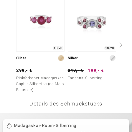
 JUWELO
remonti
uca
no Collection
18-20
18-20
ENTS BY DE MELO
Silber
Silber
Silber
va
299,- €
249,- €
199,- €
149,-
Pinkfarbener Madagaskar-
Tansanit-Silberring
Mahago
otenier
Saphir-Silberring (de Melo
Silberr
Essence)
 1894 Collection
Details des Schmuckstücks
ana
Madagaskar-Rubin-Silberring