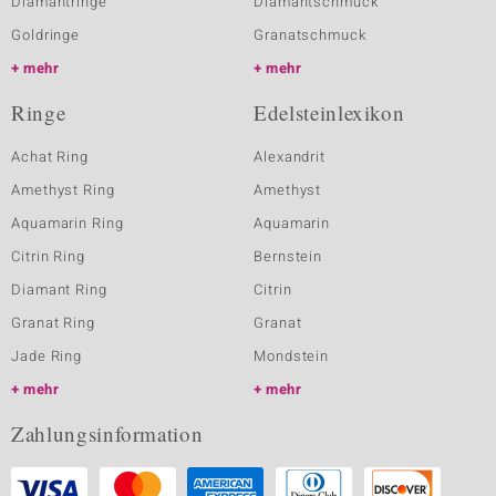
Diamantringe
Diamantschmuck
Goldringe
Granatschmuck
mehr
mehr
Ringe
Edelsteinlexikon
Achat Ring
Alexandrit
Amethyst Ring
Amethyst
Aquamarin Ring
Aquamarin
Citrin Ring
Bernstein
Diamant Ring
Citrin
Granat Ring
Granat
Jade Ring
Mondstein
mehr
mehr
Zahlungsinformation