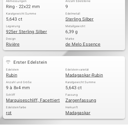
Abmessungen
Anzahl Edelsteine
Ring - 22x22 mm
9
Karatgewicht Summe
Edelmetall
5,643 ct
Sterling Silber
& Classics
Legierung
Metallgewicht
925er Sterling Silber
6,39 g
Minerale
Design
Marke
Rivière
de Melo Essence
Erster Edelstein
Edelstein
Edelsteinvarietät
Rubin
Madagaskar-Rubin
Anzahl und Größe
Karatgewicht Summe
9 à 8x4 mm
5,643 ct
Schliff
Fassung
Marquiseschliff, Facettiert
Zargenfassung
Edelsteinfarbe
Herkunft
rot
Madagaskar