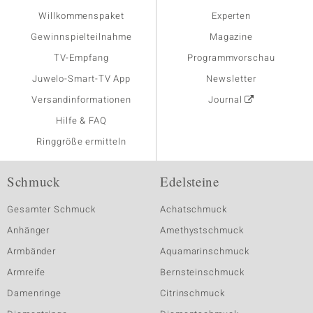
Willkommenspaket
Experten
Gewinnspielteilnahme
Magazine
TV-Empfang
Programmvorschau
Juwelo-Smart-TV App
Newsletter
Versandinformationen
Journal
Hilfe & FAQ
Ringgröße ermitteln
Schmuck
Edelsteine
Gesamter Schmuck
Achatschmuck
Anhänger
Amethystschmuck
Armbänder
Aquamarinschmuck
Armreife
Bernsteinschmuck
Damenringe
Citrinschmuck