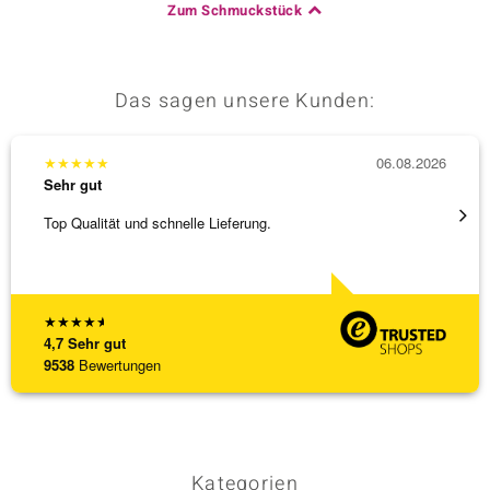
Zum Schmuckstück
Das sagen unsere Kunden:
★
★
★
★
★
06.08.2026
★
★
★
Sehr gut
Sehr g
Top Qualität und schnelle Lieferung.
Bin ja
★
★
★
★
★
4,7
Sehr gut
9538
Bewertungen
Kategorien