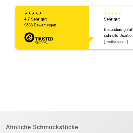
★
★
★
★
★
★
★
★
★
★
4,7
Sehr gut
Sehr gut
9538
Bewertungen
Besonders gefall
schnelle Bearbei
Bearbeitun
[ weiterlesen ]
Ähnliche Schmuckstücke