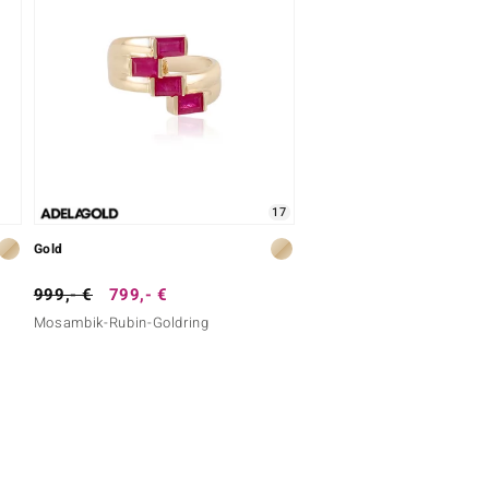
17
Gold
999,- €
799,- €
Mosambik-Rubin-Goldring