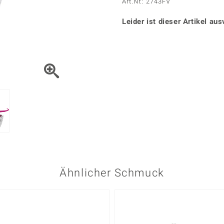
Onyx
Peridot
Art.Nr.: 2743FV
ns
♦ Silberhalsketten
TPC
Rhodolith
Spektro
k
♦ Silberohrringe
Leider ist dieser Artikel aus
Trends & Classics
Türkis
Turmal
♦ Silberanhänger
Vitale Minerale
n
Platinschmuck
Blau
Grün
Ähnlicher Schmuck