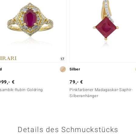
17
ld
Silber
999,- €
79,- €
sambik-Rubin-Goldring
Pinkfarbener Madagaskar-Saphir-
Silberanhänger
Details des Schmuckstücks