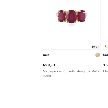
19-21
Gold
Go
699,- €
1.
Madagaskar-Rubin-Goldring (de Melo
Mo
Gold)