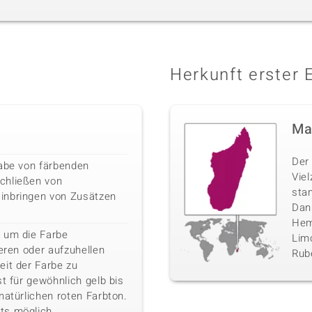
Herkunft erster 
Ma
Der 
gabe von färbenden
Vie
chließen von
sta
inbringen von Zusätzen
Danb
Hemi
 um die Farbe
Limo
ieren oder aufzuhellen
Rube
eit der Farbe zu
st für gewöhnlich gelb bis
natürlichen roten Farbton.
ts möglich.