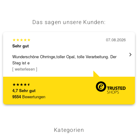
Das sagen unsere Kunden:
★
★
★
★
★
07.08.2026
★
★
★
Sehr gut
Sehr g
Wunderschöne Ohrringe,toller Opal, tolle Verarbeitung. Der
Eine V
Steg ist e
zu noc
[ weiterlesen ]
[ weite
★
★
★
★
★
4,7
Sehr gut
9554
Bewertungen
Kategorien