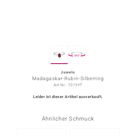
ors Edition
ana
Prince Designs
360°
o
Chic
Juwelo
Madagaskar-Rubin-Silberring
insell
Art.Nr.: 7073YT
n Vogue
Leider ist dieser Artikel ausverkauft.
 Show
Ähnlicher Schmuck
o Paraíso
Classics