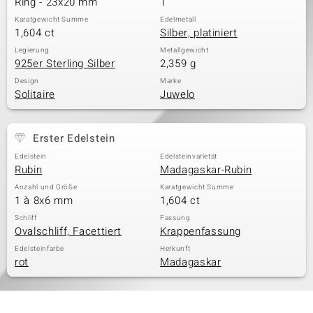
Ring - 23x20 mm
1
Karatgewicht Summe
Edelmetall
1,604 ct
Silber, platiniert
& Classics
Legierung
Metallgewicht
925er Sterling Silber
2,359 g
Minerale
Design
Marke
Solitaire
Juwelo
Erster Edelstein
Edelstein
Edelsteinvarietät
Rubin
Madagaskar-Rubin
Anzahl und Größe
Karatgewicht Summe
1 à 8x6 mm
1,604 ct
Schliff
Fassung
Ovalschliff, Facettiert
Krappenfassung
Edelsteinfarbe
Herkunft
rot
Madagaskar