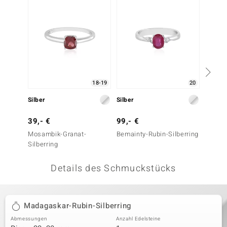
 JUWELO
remonti
uca
no Collection
18-19
20
ENTS BY DE MELO
Silber
Silber
Silber
va
39,- €
99,- €
99,- 
Mosambik-Granat-
Bemainty-Rubin-Silberring
Tansan
otenier
Silberring
(Adela 
 1894 Collection
Details des Schmuckstücks
ana
Madagaskar-Rubin-Silberring
Abmessungen
Anzahl Edelsteine