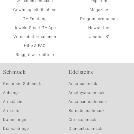
Willkommenspaket
Experten
Gewinnspielteilnahme
Magazine
TV-Empfang
Programmvorschau
Juwelo-Smart-TV App
Newsletter
Versandinformationen
Journal
Hilfe & FAQ
Ringgröße ermitteln
Schmuck
Edelsteine
Gesamter Schmuck
Achatschmuck
Anhänger
Amethystschmuck
Armbänder
Aquamarinschmuck
Armreife
Bernsteinschmuck
Damenringe
Citrinschmuck
Diamantringe
Diamantschmuck