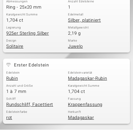
Abmessungen
Anzahl Edelsteine
Ring - 25x20 mm
1
Karatgewicht Summe
Edelmetall
1,704 ct
Silber, platiniert
& Classics
Legierung
Metallgewicht
925er Sterling Silber
2,19 g
Minerale
Design
Marke
Solitaire
Juwelo
Erster Edelstein
Edelstein
Edelsteinvarietät
Rubin
Madagaskar-Rubin
Anzahl und Größe
Karatgewicht Summe
1 à 7 mm
1,704 ct
Schliff
Fassung
Rundschliff, Facettiert
Krappenfassung
Edelsteinfarbe
Herkunft
rot
Madagaskar