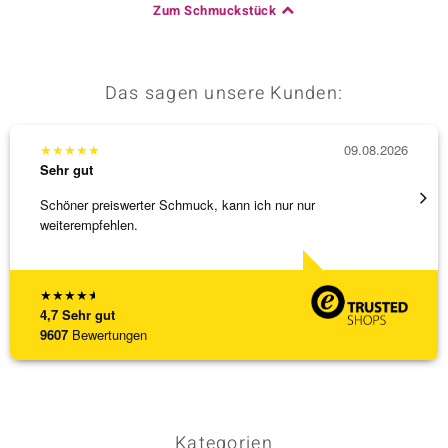
Zum Schmuckstück
Das sagen unsere Kunden:
★
★
★
★
★
09.08.2026
★
★
★
Sehr gut
Sehr g
Schöner preiswerter Schmuck, kann ich nur nur
Anhäng
weiterempfehlen.
Omega
[ weite
★
★
★
★
★
4,7
Sehr gut
9607
Bewertungen
Kategorien