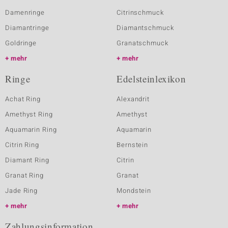
Damenringe
Citrinschmuck
Diamantringe
Diamantschmuck
Goldringe
Granatschmuck
mehr
mehr
Ringe
Edelsteinlexikon
Achat Ring
Alexandrit
Amethyst Ring
Amethyst
Aquamarin Ring
Aquamarin
Citrin Ring
Bernstein
Diamant Ring
Citrin
Granat Ring
Granat
Jade Ring
Mondstein
mehr
mehr
Zahlungsinformation