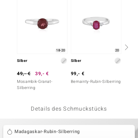
 JUWELO
remonti
uca
no Collection
18-20
20
ENTS BY DE MELO
Silber
Silber
Silber
va
49,- €
39,- €
99,- €
49,- 
Mosambik-Granat-
Bemainty-Rubin-Silberring
Bemain
otenier
Silberring
 1894 Collection
Details des Schmuckstücks
ana
Madagaskar-Rubin-Silberring