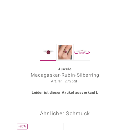
ors Edition
ana
Prince Designs
360°
o
Chic
Juwelo
Madagaskar-Rubin-Silberring
insell
Art.Nr.: 2726SH
n Vogue
Leider ist dieser Artikel ausverkauft.
 Show
Ähnlicher Schmuck
o Paraíso
Classics
-20%
Nur n