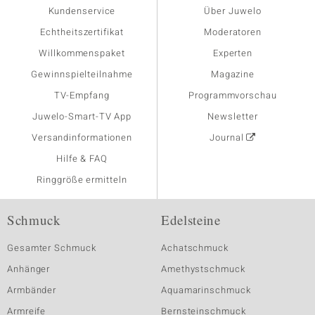
Kundenservice
Über Juwelo
Echtheitszertifikat
Moderatoren
Willkommenspaket
Experten
Gewinnspielteilnahme
Magazine
TV-Empfang
Programmvorschau
Juwelo-Smart-TV App
Newsletter
Versandinformationen
Journal
Hilfe & FAQ
Ringgröße ermitteln
Schmuck
Edelsteine
Gesamter Schmuck
Achatschmuck
Anhänger
Amethystschmuck
Armbänder
Aquamarinschmuck
Armreife
Bernsteinschmuck