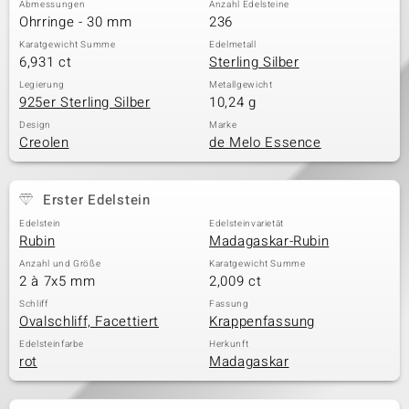
Abmessungen
Anzahl Edelsteine
Ohrringe - 30 mm
236
Karatgewicht Summe
Edelmetall
6,931 ct
Sterling Silber
& Classics
Legierung
Metallgewicht
925er Sterling Silber
10,24 g
Minerale
Design
Marke
Creolen
de Melo Essence
Erster Edelstein
Edelstein
Edelsteinvarietät
Rubin
Madagaskar-Rubin
Anzahl und Größe
Karatgewicht Summe
2 à 7x5 mm
2,009 ct
Schliff
Fassung
Ovalschliff, Facettiert
Krappenfassung
Edelsteinfarbe
Herkunft
rot
Madagaskar