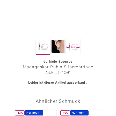
ors Edition
ana
Prince Designs
360°
o
Chic
de Melo Essence
Madagaskar-Rubin-Silberohrringe
insell
Art.Nr.: 7412AK
n Vogue
Leider ist dieser Artikel ausverkauft.
 Show
Ähnlicher Schmuck
o Paraíso
Classics
-13%
Nur noch 1
-40%
Nur noch 1
-34%