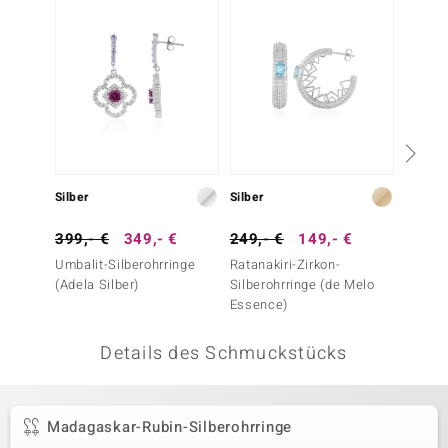
 JUWELO
remonti
uca
no Collection
ENTS BY DE MELO
Silber
Silber
Silber
va
399,- €
349,- €
249,- €
149,- €
149,-
Umbalit-Silberohrringe
Ratanakiri-Zirkon-
Mosamb
otenier
(Adela Silber)
Silberohrringe (de Melo
Silbero
Essence)
 1894 Collection
Details des Schmuckstücks
ana
Madagaskar-Rubin-Silberohrringe