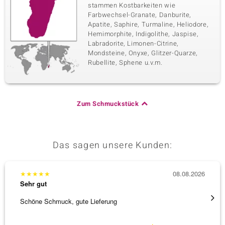
stammen Kostbarkeiten wie
Farbwechsel-Granate, Danburite,
Apatite, Saphire, Turmaline, Heliodore,
Hemimorphite, Indigolithe, Jaspise,
Labradorite, Limonen-Citrine,
Mondsteine, Onyxe, Glitzer-Quarze,
Rubellite, Sphene u.v.m.
Zum Schmuckstück
Das sagen unsere Kunden:
★
★
★
★
★
08.08.2026
★
★
★
Sehr gut
Sehr g
Schöne Schmuck, gute Lieferung
Schnel