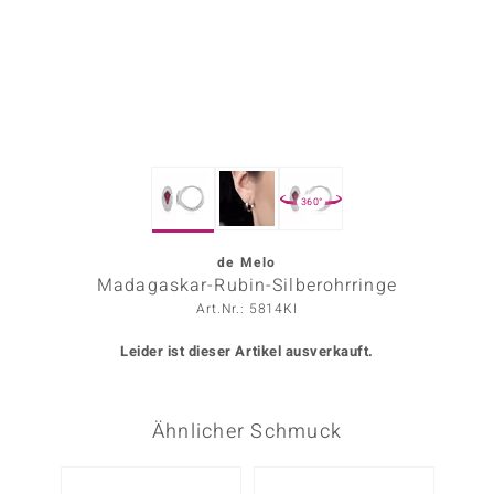
ors Edition
ana
Prince Designs
360°
o
Chic
de Melo
Madagaskar-Rubin-Silberohrringe
insell
Art.Nr.: 5814KI
n Vogue
Leider ist dieser Artikel ausverkauft.
 Show
Ähnlicher Schmuck
o Paraíso
Classics
-20%