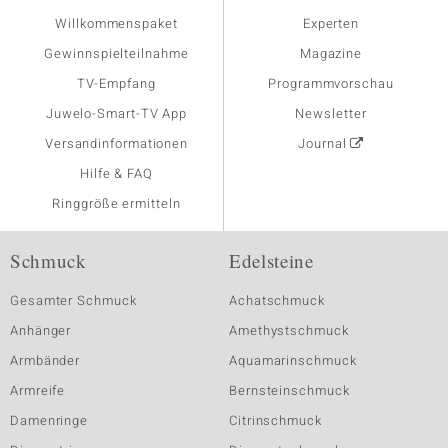
Willkommenspaket
Experten
Gewinnspielteilnahme
Magazine
TV-Empfang
Programmvorschau
Juwelo-Smart-TV App
Newsletter
Versandinformationen
Journal
Hilfe & FAQ
Ringgröße ermitteln
Schmuck
Edelsteine
Gesamter Schmuck
Achatschmuck
Anhänger
Amethystschmuck
Armbänder
Aquamarinschmuck
Armreife
Bernsteinschmuck
Damenringe
Citrinschmuck