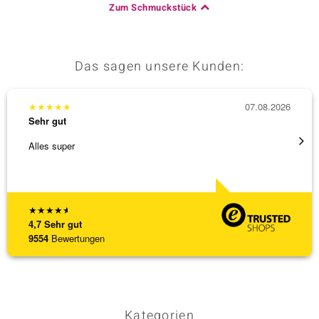
Zum Schmuckstück
Das sagen unsere Kunden:
★
★
★
★
★
07.08.2026
★
★
★
Sehr gut
Sehr g
Alles super
Wunder
Steg is
[ weite
★
★
★
★
★
4,7
Sehr gut
9554
Bewertungen
Kategorien