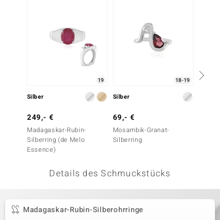
 JUWELO
remonti
uca
no Collection
19
18-19
ENTS BY DE MELO
Silber
Silber
Silber
va
249,- €
69,- €
99,- 
Madagaskar-Rubin-
Mosambik-Granat-
Edelste
otenier
Silberring (de Melo
Silberring
Essence)
 1894 Collection
Details des Schmuckstücks
ana
Madagaskar-Rubin-Silberohrringe