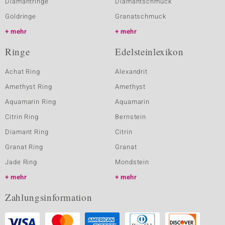
Diamantringe
Diamantschmuck
Goldringe
Granatschmuck
mehr
mehr
Ringe
Edelsteinlexikon
Achat Ring
Alexandrit
Amethyst Ring
Amethyst
Aquamarin Ring
Aquamarin
Citrin Ring
Bernstein
Diamant Ring
Citrin
Granat Ring
Granat
Jade Ring
Mondstein
mehr
mehr
Zahlungsinformation