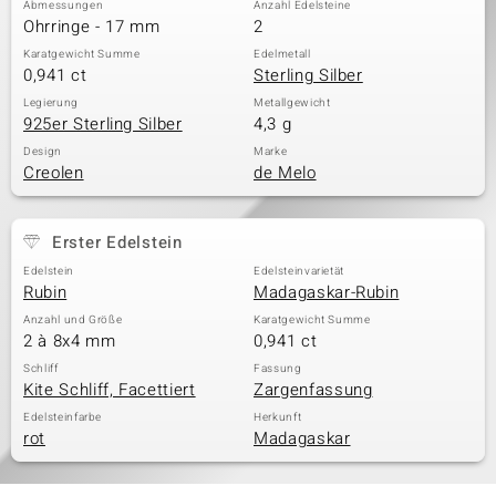
Abmessungen
Anzahl Edelsteine
Ohrringe - 17 mm
2
Karatgewicht Summe
Edelmetall
0,941 ct
Sterling Silber
& Classics
Legierung
Metallgewicht
925er Sterling Silber
4,3 g
Minerale
Design
Marke
Creolen
de Melo
Erster Edelstein
Edelstein
Edelsteinvarietät
Rubin
Madagaskar-Rubin
Anzahl und Größe
Karatgewicht Summe
2 à 8x4 mm
0,941 ct
Schliff
Fassung
Kite Schliff, Facettiert
Zargenfassung
Edelsteinfarbe
Herkunft
rot
Madagaskar