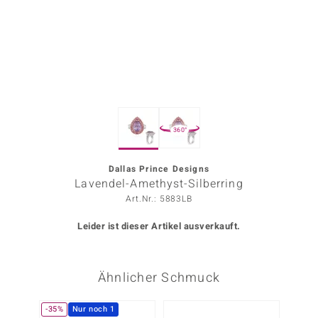
ors Edition
ana
Prince Designs
360°
o
Chic
Dallas Prince Designs
Lavendel-Amethyst-Silberring
insell
Art.Nr.: 5883LB
n Vogue
Leider ist dieser Artikel ausverkauft.
 Show
Ähnlicher Schmuck
o Paraíso
Classics
-35%
Nur noch 1