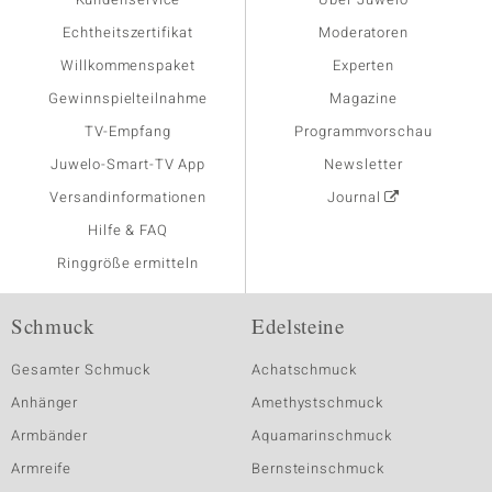
Echtheitszertifikat
Moderatoren
Willkommenspaket
Experten
Gewinnspielteilnahme
Magazine
TV-Empfang
Programmvorschau
Juwelo-Smart-TV App
Newsletter
Versandinformationen
Journal
Hilfe & FAQ
Ringgröße ermitteln
Schmuck
Edelsteine
Gesamter Schmuck
Achatschmuck
Anhänger
Amethystschmuck
Armbänder
Aquamarinschmuck
Armreife
Bernsteinschmuck