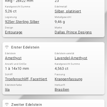
Ring - 28x22 mm
23
Karatgewicht Summe
Edelmetall
5,26 ct
Silber, platiniert
& Classics
Legierung
Metallgewicht
925er Sterling Silber
9,46 g
Minerale
Design
Marke
Entourage
Dallas Prince Designs
Erster Edelstein
Edelstein
Edelsteinvarietät
Amethyst
Lavendel-Amethyst
Anzahl und Größe
Karatgewicht Summe
1 à 14x10 mm
4,563 ct
Schliff
Fassung
Tropfenschliff, Facettiert
Krappenfassung
Edelsteinfarbe
Herkunft
lila
Brasilien
Zweiter Edelstein