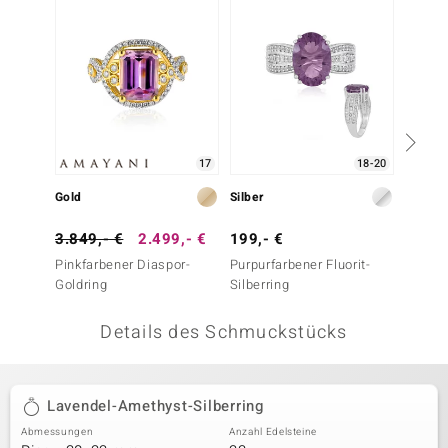
 JUWELO
remonti
uca
no Collection
17
18-20
ENTS BY DE MELO
Gold
Silber
Silber
va
3.849,- €
2.499,- €
199,- €
399,-
Pinkfarbener Diaspor-
Purpurfarbener Fluorit-
Brasili
otenier
Goldring
Silberring
Silberr
 1894 Collection
Details des Schmuckstücks
ana
Lavendel-Amethyst-Silberring
Abmessungen
Anzahl Edelsteine