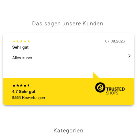
Das sagen unsere Kunden:
★
★
★
★
★
07.08.2026
★
★
★
Sehr gut
Sehr g
Alles super
Eine V
zu noc
[ weite
★
★
★
★
★
4,7
Sehr gut
9554
Bewertungen
Kategorien