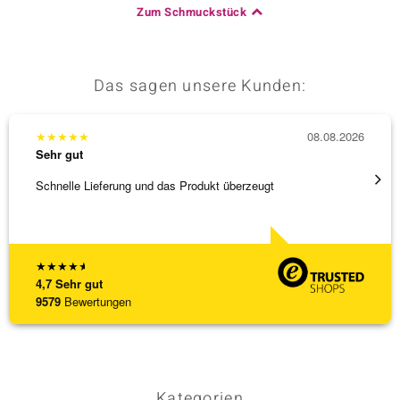
Zum Schmuckstück
Das sagen unsere Kunden:
★
★
★
★
★
08.08.2026
★
★
★
Sehr gut
Sehr g
Schnelle Lieferung und das Produkt überzeugt
Immer 
★
★
★
★
★
4,7
Sehr gut
9579
Bewertungen
Kategorien