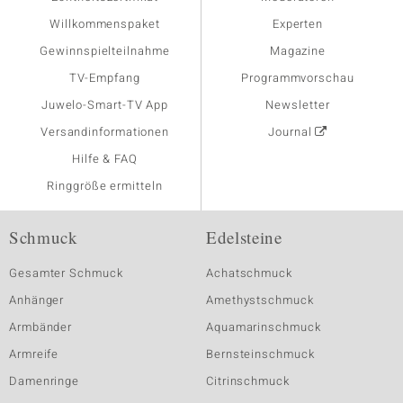
Willkommenspaket
Experten
Gewinnspielteilnahme
Magazine
TV-Empfang
Programmvorschau
Juwelo-Smart-TV App
Newsletter
Versandinformationen
Journal
Hilfe & FAQ
Ringgröße ermitteln
Schmuck
Edelsteine
Gesamter Schmuck
Achatschmuck
Anhänger
Amethystschmuck
Armbänder
Aquamarinschmuck
Armreife
Bernsteinschmuck
Damenringe
Citrinschmuck