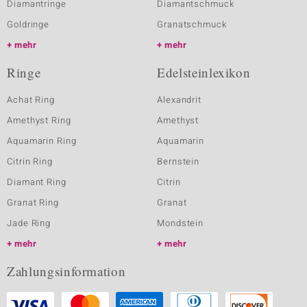
Diamantringe
Diamantschmuck
Goldringe
Granatschmuck
mehr
mehr
Ringe
Edelsteinlexikon
Achat Ring
Alexandrit
Amethyst Ring
Amethyst
Aquamarin Ring
Aquamarin
Citrin Ring
Bernstein
Diamant Ring
Citrin
Granat Ring
Granat
Jade Ring
Mondstein
mehr
mehr
Zahlungsinformation