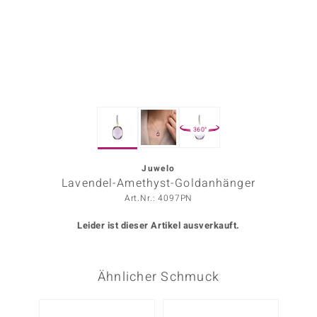
ors Edition
ana
Prince Designs
360°
o
Chic
Juwelo
Lavendel-Amethyst-Goldanhänger
insell
Art.Nr.: 4097PN
n Vogue
Leider ist dieser Artikel ausverkauft.
 Show
Ähnlicher Schmuck
o Paraíso
Classics
-20%