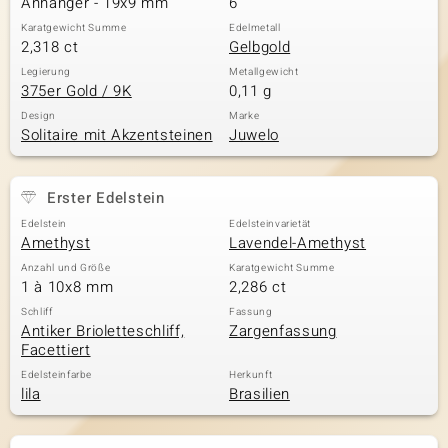
Anhänger - 19x9 mm
6
Karatgewicht Summe
Edelmetall
2,318 ct
Gelbgold
& Classics
Legierung
Metallgewicht
375er Gold / 9K
0,11 g
Minerale
Design
Marke
Solitaire mit Akzentsteinen
Juwelo
Erster Edelstein
Edelstein
Edelsteinvarietät
Amethyst
Lavendel-Amethyst
Anzahl und Größe
Karatgewicht Summe
1 à 10x8 mm
2,286 ct
Schliff
Fassung
Antiker Brioletteschliff,
Zargenfassung
Facettiert
Edelsteinfarbe
Herkunft
lila
Brasilien