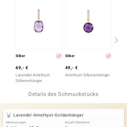
 JUWELO
remonti
uca
no Collection
ENTS BY DE MELO
Silber
Silber
Silber
va
69,- €
49,- €
49,- 
Lavendel-Amethyst-
Amethyst-Silberanhänger
Azur-Q
otenier
Silberanhänger
Silber
 1894 Collection
Details des Schmuckstücks
ana
Lavendel-Amethyst-Goldanhänger
Abmessungen
Anzahl Edelsteine