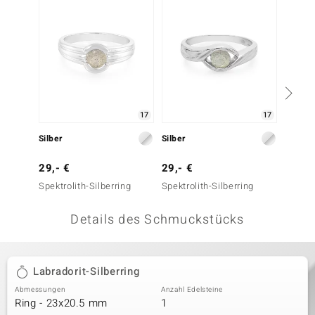
 JUWELO
remonti
uca
no Collection
17
17
ENTS BY DE MELO
Silber
Silber
Silber
va
29,- €
29,- €
29,- 
Spektrolith-Silberring
Spektrolith-Silberring
Labrado
otenier
Details des Schmuckstücks
 1894 Collection
Labradorit-Silberring
ana
Abmessungen
Anzahl Edelsteine
Ring - 23x20.5 mm
1