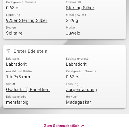
Karatgewicht Summe
Edelmetall
0,63 ct
Sterling Silber
Legierung
Metallgewicht
925er Sterling Silber
2,29 g
& Classics
Design
Marke
Minerale
Solitaire
Juwelo
Erster Edelstein
Edelstein
Edelsteinvarietät
Labradorit
Labradorit
Anzahl und Größe
Karatgewicht Summe
1 à 7x5 mm
0,63 ct
Schliff
Fassung
Ovalschliff, Facettiert
Zargenfassung
Edelsteinfarbe
Herkunft
mehrfarbig
Madagaskar
Zum Schmuckstück