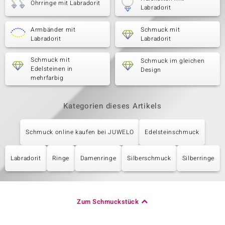
Ohrringe mit Labradorit
Labradorit
Armbänder mit
Schmuck mit
Labradorit
Labradorit
Schmuck mit
Schmuck im gleichen
Edelsteinen in
Design
mehrfarbig
Kategorien dieses Artikels
Schmuck online kaufen bei JUWELO
Edelsteinschmuck
Labradorit
Ringe
Damenringe
Silberschmuck
Silberringe
Zum Schmuckstück