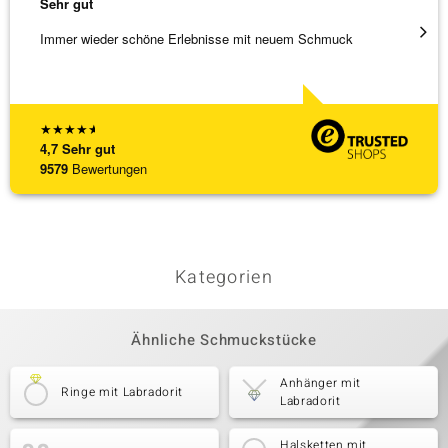
Sehr gut
Sehr g
Immer wieder schöne Erlebnisse mit neuem Schmuck
Schöne
★
★
★
★
★
4,7
Sehr gut
9579
Bewertungen
Kategorien
Ähnliche Schmuckstücke
Anhänger mit
Ringe mit Labradorit
Labradorit
Halsketten mit