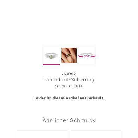
ors Edition
ana
Prince Designs
360°
o
Chic
Juwelo
Labradorit-Silberring
insell
Art.Nr.: 6508TQ
n Vogue
Leider ist dieser Artikel ausverkauft.
 Show
Ähnlicher Schmuck
o Paraíso
Classics