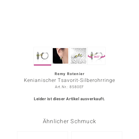
ors Edition
ana
Prince Designs
360°
o
Chic
Remy Rotenier
Kenianischer Tsavorit-Silberohrringe
insell
Art.Nr.: 8580EF
n Vogue
Leider ist dieser Artikel ausverkauft.
 Show
Ähnlicher Schmuck
o Paraíso
Classics