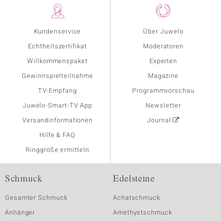
Kundenservice
Über Juwelo
Echtheitszertifikat
Moderatoren
Willkommenspaket
Experten
Gewinnspielteilnahme
Magazine
TV-Empfang
Programmvorschau
Juwelo-Smart-TV App
Newsletter
Versandinformationen
Journal
Hilfe & FAQ
Ringgröße ermitteln
Schmuck
Edelsteine
Gesamter Schmuck
Achatschmuck
Anhänger
Amethystschmuck