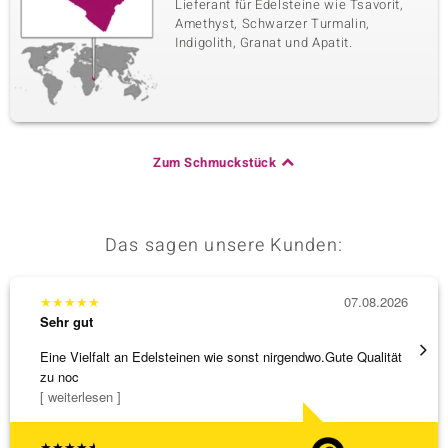
Lieferant für Edelsteine wie Tsavorit,
Amethyst, Schwarzer Turmalin,
Indigolith, Granat und Apatit.
Zum Schmuckstück
Das sagen unsere Kunden:
★
★
★
★
★
07.08.2026
★
★
★
Sehr gut
Sehr g
Eine Vielfalt an Edelsteinen wie sonst nirgendwo.Gute Qualität
Hatte 
zu noc
Schmu
[ weiterlesen ]
[ weite
★
★
★
★
★