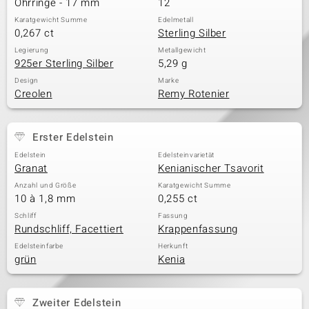
Ohrringe - 17 mm
12
Karatgewicht Summe
Edelmetall
0,267 ct
Sterling Silber
& Classics
Legierung
Metallgewicht
925er Sterling Silber
5,29 g
Minerale
Design
Marke
Creolen
Remy Rotenier
Erster Edelstein
Edelstein
Edelsteinvarietät
Granat
Kenianischer Tsavorit
Anzahl und Größe
Karatgewicht Summe
10 à 1,8 mm
0,255 ct
Schliff
Fassung
Rundschliff, Facettiert
Krappenfassung
Edelsteinfarbe
Herkunft
grün
Kenia
Zweiter Edelstein