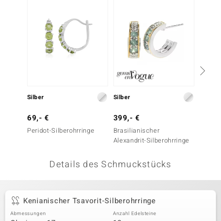
 JUWELO
remonti
uca
no Collection
ENTS BY DE MELO
Silber
Silber
Silber
va
69,- €
399,- €
79,- 
Peridot-Silberohrringe
Brasilianischer
Peridot
otenier
Alexandrit-Silberohrringe
 1894 Collection
Details des Schmuckstücks
ana
Kenianischer Tsavorit-Silberohrringe
Abmessungen
Anzahl Edelsteine