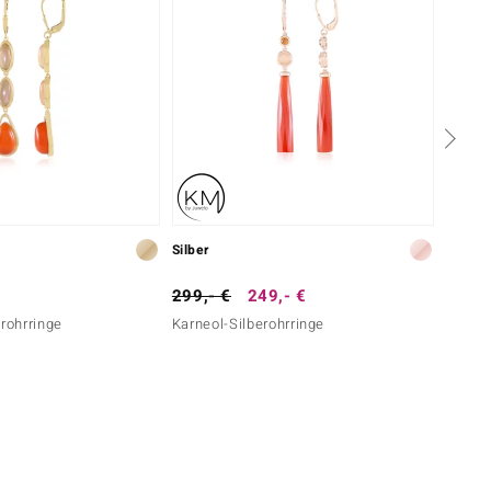
Silber
Silber
299,- €
249,- €
149,-
erohrringe
Karneol-Silberohrringe
Karneo