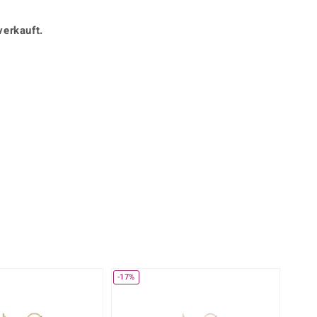
Perle
Ringgröße ermitteln
lith
Spinell
verkauft.
in
Zirkon
Gelb
-17%