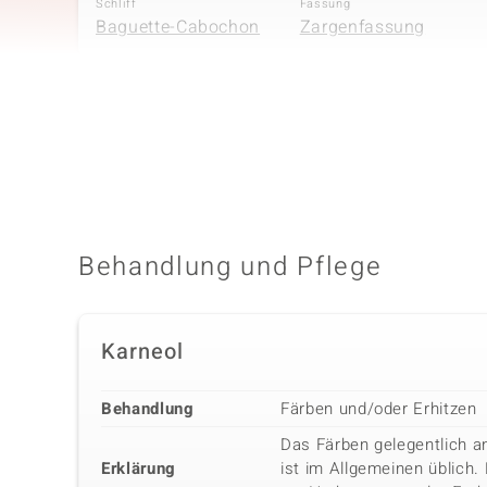
Schliff
Fassung
Baguette-Cabochon
Zargenfassung
Vierter Edelstein
Edelsteinvarietät
Anzahl und Größe
Hessonit-Granat
8 à 1,5 mm
Schliff
Fassung
Rundschliff
Kanalfassung
Behandlung und Pflege
Karneol
Behandlung
Färben und/oder Erhitzen
Das Färben gelegentlich a
Erklärung
ist im Allgemeinen üblich.