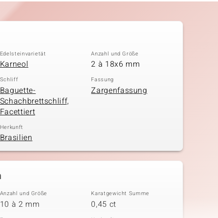
Edelsteinvarietät
Anzahl und Größe
Karneol
2 à 18x6 mm
Schliff
Fassung
Baguette-
Zargenfassung
Schachbrettschliff,
Facettiert
Herkunft
Brasilien
n
Anzahl und Größe
Karatgewicht Summe
10 à 2 mm
0,45 ct