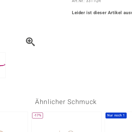
Onyx
Peridot
Art.Nr.: 3311QR
ns
♦ Silberhalsketten
TPC
Rhodolith
Spektro
k
♦ Silberohrringe
Leider ist dieser Artikel aus
Trends & Classics
Türkis
Turmal
♦ Silberanhänger
Vitale Minerale
n
Platinschmuck
Blau
Grün
Ähnlicher Schmuck
-17%
Nur noch 1