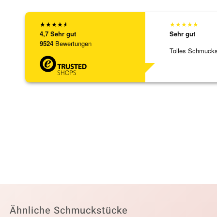
★
★
★
★
★
★
★
★
★
★
4,7
Sehr gut
Sehr gut
9524
Bewertungen
Tolles Schmuck
Ähnliche Schmuckstücke