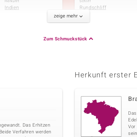
Herkunft
Schliff
Indien
Rundschliff
zeige mehr
Zum Schmuckstück
Karatgewicht Summe
0,144 ct
Herkunft
Sri Lanka
Herkunft erster 
Bra
Das 
Edel
ngewandt. Das Erhitzen
Vor
 Beide Verfahren werden
sei