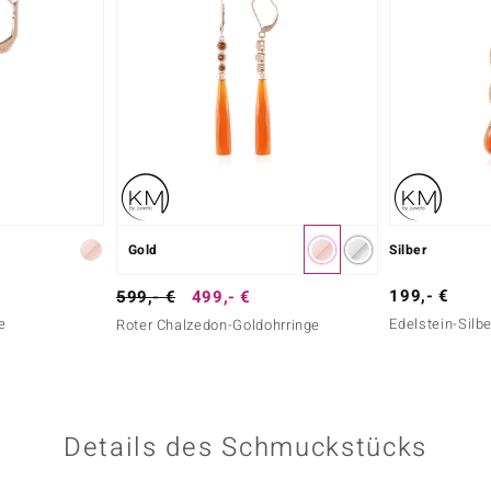
Gold
Silber
199,- €
599,- €
499,- €
e
Edelstein-Silb
Roter Chalzedon-Goldohrringe
Details des Schmuckstücks