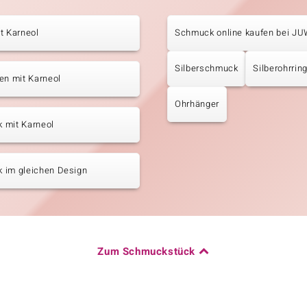
t Karneol
Schmuck online kaufen bei J
Silberschmuck
Silberohrrin
en mit Karneol
Ohrhänger
 mit Karneol
 im gleichen Design
Zum Schmuckstück