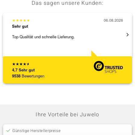
Das sagen unsere Kunden:
★
★
★
★
★
06.08.2026
★
★
★
Sehr gut
Sehr g
Top Qualität und schnelle Lieferung.
Bin ja
★
★
★
★
★
4,7
Sehr gut
9538
Bewertungen
Ihre Vorteile bei Juwelo
Günstige Herstellerpreise