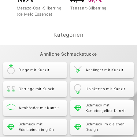
149,- €
79,- €
69,- €
299,-
Mezezo-Opal-Silberring
Tansanit-Silberring
Fancy-
(de Melo Essence)
Kategorien
Ähnliche Schmuckstücke
Ringe mit Kunzit
Anhänger mit Kunzit
Ohrringe mit Kunzit
Halsketten mit Kunzit
Schmuck mit
Armbänder mit Kunzit
Kanariengelber Kunzit
Schmuck mit
Schmuck im gleichen
Edelsteinen in grün
Design