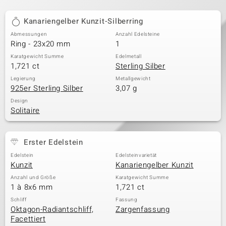
Kanariengelber Kunzit-Silberring
Abmessungen
Anzahl Edelsteine
Ring - 23x20 mm
1
Karatgewicht Summe
Edelmetall
1,721 ct
Sterling Silber
Legierung
Metallgewicht
925er Sterling Silber
3,07 g
Design
Solitaire
Erster Edelstein
Edelstein
Edelsteinvarietät
Kunzit
Kanariengelber Kunzit
Anzahl und Größe
Karatgewicht Summe
1 à 8x6 mm
1,721 ct
Schliff
Fassung
Oktagon-Radiantschliff,
Zargenfassung
Facettiert