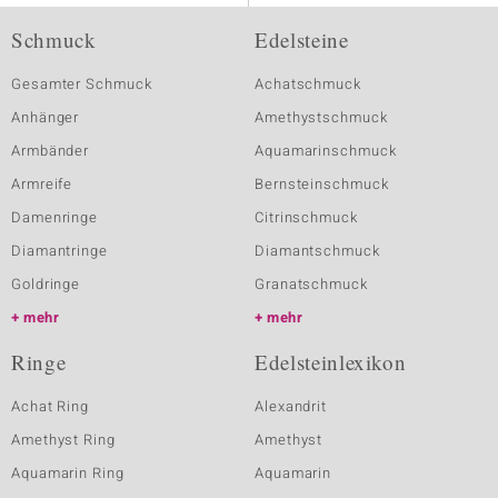
Schmuck
Edelsteine
Gesamter Schmuck
Achatschmuck
Anhänger
Amethystschmuck
Armbänder
Aquamarinschmuck
Armreife
Bernsteinschmuck
Damenringe
Citrinschmuck
Diamantringe
Diamantschmuck
Goldringe
Granatschmuck
mehr
mehr
Ringe
Edelsteinlexikon
Achat Ring
Alexandrit
Amethyst Ring
Amethyst
Aquamarin Ring
Aquamarin