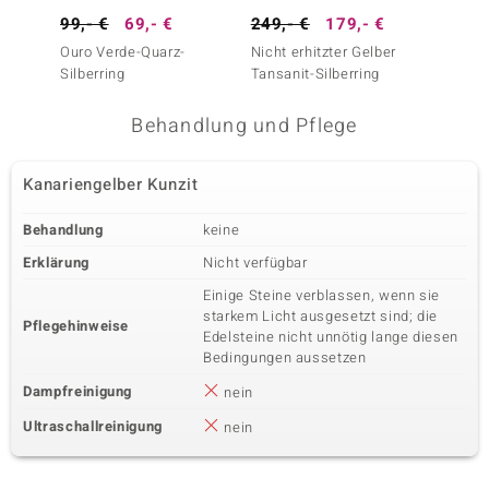
99,- €
69,- €
249,- €
179,- €
99,- 
Ouro Verde-Quarz-
Nicht erhitzter Gelber
Gelber 
Silberring
Tansanit-Silberring
Behandlung und Pflege
Kanariengelber Kunzit
Behandlung
keine
Erklärung
Nicht verfügbar
Einige Steine verblassen, wenn sie
starkem Licht ausgesetzt sind; die
Pflegehinweise
Edelsteine nicht unnötig lange diesen
Bedingungen aussetzen
Dampfreinigung
nein
Ultraschallreinigung
nein