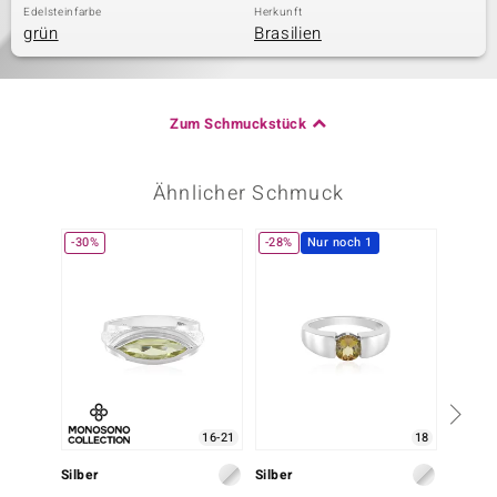
Edelsteinfarbe
Herkunft
grün
Brasilien
Zum Schmuckstück
Ähnlicher Schmuck
-30%
-28%
Nur noch 1
-20%
16-21
18
Silber
Silber
Silbe