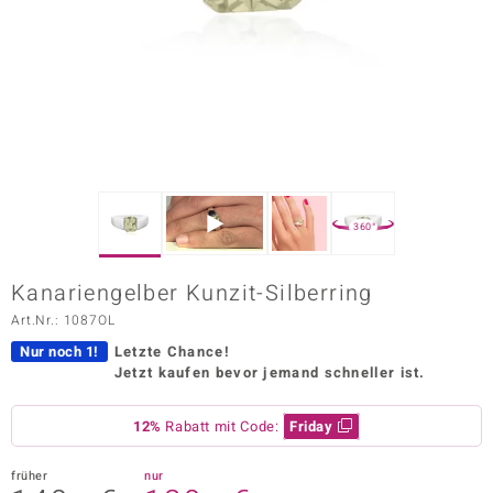
ors Edition
ana
Prince Designs
o
360°
Chic
Kanariengelber Kunzit-Silberring
insell
Art.Nr.: 1087OL
n Vogue
Nur noch 1!
Letzte Chance!
Jetzt kaufen bevor jemand schneller ist.
 Show
12%
Rabatt mit Code:
Friday
o Paraíso
Classics
früher
nur