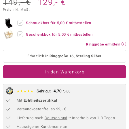
149,- €
129,- €
 JUWELO
Preis inkl. MwSt.
remonti
Schmuckbox für
5,00 €
mitbestellen
uca
Geschenkbox für
5,00 €
mitbestellen
no Collection
Ringgröße ermitteln
ENTS BY DE MELO
Erhältlich in
Ringgröße 16, Sterling Silber
va
In den Warenkorb
otenier
 1894 Collection
4.70
★
★
★
★
★
Sehr gut
/5.00
Mit
Echtheitszertifikat
Versandkostenfrei ab 99,- €
ana
Lieferung nach
Deutschland
innerhalb von 1-3 Tagen
Hauseigener Kundenservice