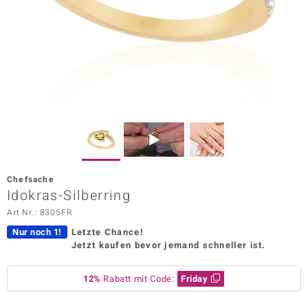
ors Edition
ana
Prince Designs
o
Chic
Chefsache
insell
Idokras-Silberring
Art.Nr.: 8305FR
n Vogue
Nur noch 1!
Letzte Chance!
 Show
Jetzt kaufen bevor jemand schneller ist.
o Paraíso
12%
Rabatt mit Code:
Friday
Classics