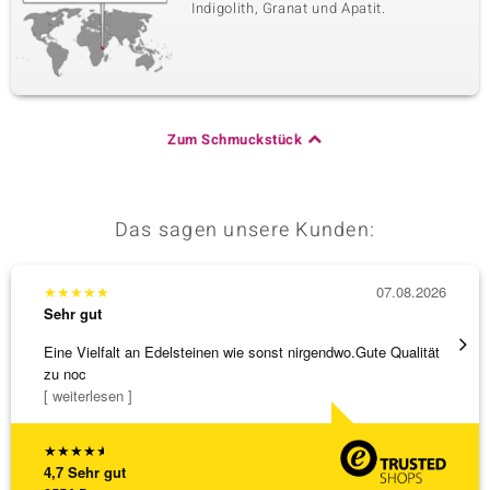
Indigolith, Granat und Apatit.
Zum Schmuckstück
Das sagen unsere Kunden:
★
★
★
★
★
07.08.2026
★
★
★
Sehr gut
Sehr g
Eine Vielfalt an Edelsteinen wie sonst nirgendwo.Gute Qualität
Wunder
zu noc
Steg is
[ weiterlesen ]
[ weite
★
★
★
★
★
4,7
Sehr gut