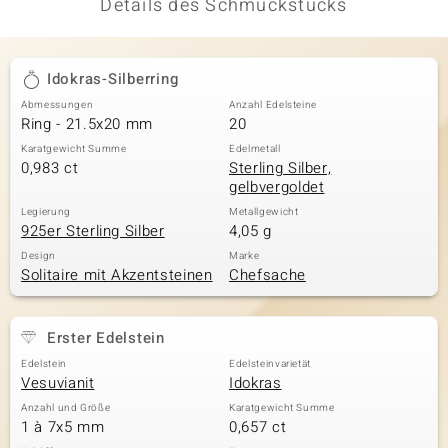
Details des Schmuckstücks
Idokras-Silberring
Abmessungen
Anzahl Edelsteine
Ring - 21.5x20 mm
20
Karatgewicht Summe
Edelmetall
0,983 ct
Sterling Silber,
gelbvergoldet
Legierung
Metallgewicht
925er Sterling Silber
4,05 g
Design
Marke
Solitaire mit Akzentsteinen
Chefsache
Erster Edelstein
Edelstein
Edelsteinvarietät
Vesuvianit
Idokras
Anzahl und Größe
Karatgewicht Summe
1 à 7x5 mm
0,657 ct