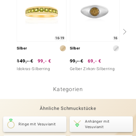
16-19
16
Silber
Silber
Silber
149,- €
99,- €
99,- €
69,- €
299,-
Idokras-Silberring
Gelber Zirkon-Silberring
Indigol
(Adela 
Kategorien
Ähnliche Schmuckstücke
Anhänger mit
Ringe mit Vesuvianit
Vesuvianit