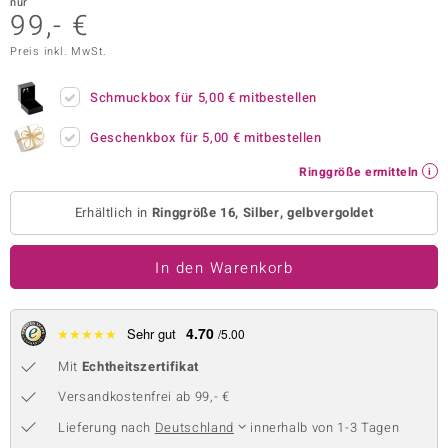
nur
99,- €
 JUWELO
Preis inkl. MwSt.
remonti
Schmuckbox für
5,00 €
mitbestellen
uca
Geschenkbox für
5,00 €
mitbestellen
no Collection
Ringgröße ermitteln
ENTS BY DE MELO
Erhältlich in
Ringgröße 16, Silber, gelbvergoldet
va
In den Warenkorb
otenier
 1894 Collection
4.70
★
★
★
★
★
Sehr gut
/5.00
Mit
Echtheitszertifikat
ana
Versandkostenfrei ab 99,- €
Lieferung nach
Deutschland
innerhalb von 1-3 Tagen