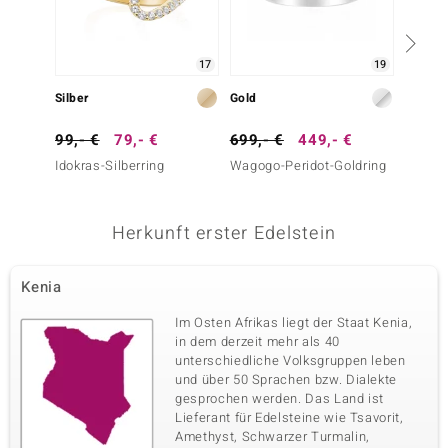
Krappenfassung
Kambodscha
17
19
Vierter Edelstein
Silber
Gold
Silber
Edelsteinvarietät
Anzahl und Größe
Zirkon
5 à 1,3 mm
99,- €
79,- €
699,- €
449,- €
79,- 
Karatgewicht Summe
Schliff
0,068 ct
Rundschliff
Idokras-Silberring
Wagogo-Peridot-Goldring
Jilin-P
Fassung
Herkunft
Krappenfassung
Kambodscha
Herkunft erster Edelstein
Fünfter Edelstein
Kenia
Edelsteinvarietät
Anzahl und Größe
Zirkon
3 à 1,2 mm
Im Osten Afrikas liegt der Staat Kenia,
in dem derzeit mehr als 40
Karatgewicht Summe
Schliff
0,032 ct
Rundschliff
unterschiedliche Volksgruppen leben
und über 50 Sprachen bzw. Dialekte
Fassung
Herkunft
gesprochen werden. Das Land ist
Krappenfassung
Kambodscha
Lieferant für Edelsteine wie Tsavorit,
Amethyst, Schwarzer Turmalin,