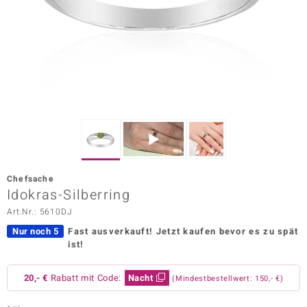
ors Edition
ana
Prince Designs
o
Chic
Chefsache
insell
Idokras-Silberring
Art.Nr.: 5610DJ
n Vogue
Nur noch 5
Fast ausverkauft!
Jetzt kaufen bevor es zu spät
 Show
ist!
o Paraíso
20,- €
Rabatt mit Code:
Nacht
(Mindestbestellwert: 150,- €)
Classics