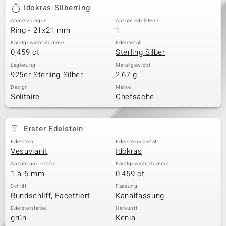
Idokras-Silberring
Abmessungen
Anzahl Edelsteine
Ring - 21x21 mm
1
Karatgewicht Summe
Edelmetall
0,459 ct
Sterling Silber
Legierung
Metallgewicht
925er Sterling Silber
2,67 g
Design
Marke
Solitaire
Chefsache
Erster Edelstein
Edelstein
Edelsteinvarietät
Vesuvianit
Idokras
Anzahl und Größe
Karatgewicht Summe
1 à 5 mm
0,459 ct
Schliff
Fassung
Rundschliff, Facettiert
Kanalfassung
Edelsteinfarbe
Herkunft
grün
Kenia