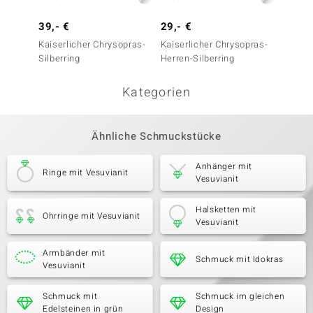
39,- €
29,- €
99,- 
Kaiserlicher Chrysopras-
Kaiserlicher Chrysopras-
Zirkon-
Silberring
Herren-Silberring
Kategorien
Ähnliche Schmuckstücke
Anhänger mit
Ringe mit Vesuvianit
Vesuvianit
Halsketten mit
Ohrringe mit Vesuvianit
Vesuvianit
Armbänder mit
Schmuck mit Idokras
Vesuvianit
Schmuck mit
Schmuck im gleichen
Edelsteinen in grün
Design