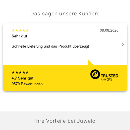
Das sagen unsere Kunden:
★
★
★
★
★
08.08.2026
★
★
★
Sehr gut
Sehr g
Schnelle Lieferung und das Produkt überzeugt
Schöne
★
★
★
★
★
4,7
Sehr gut
9579
Bewertungen
Ihre Vorteile bei Juwelo