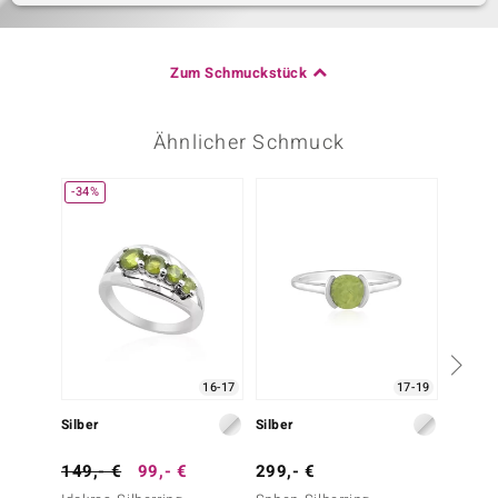
Zum Schmuckstück
Ähnlicher Schmuck
-34%
-20%
16-17
17-19
Silber
Silber
Silbe
149,- €
99,- €
299,- €
99,- 