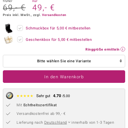
früher
nur
69,- €
49,- €
 JUWELO
Preis inkl. MwSt., zzgl.
Versandkosten
remonti
Schmuckbox für
5,00 €
mitbestellen
uca
Geschenkbox für
5,00 €
mitbestellen
no Collection
Ringgröße ermitteln
ENTS BY DE MELO
Bitte wählen Sie eine Variante
va
In den Warenkorb
otenier
 1894 Collection
4.70
★
★
★
★
★
Sehr gut
/5.00
Mit
Echtheitszertifikat
ana
Versandkostenfrei ab 99,- €
Lieferung nach
Deutschland
innerhalb von 1-3 Tagen