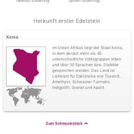
Idokras-Silberring
Sphen-Silberring
Madag
Silberr
Herkunft erster Edelstein
Kenia
Im Osten Afrikas liegt der Staat Kenia,
in dem derzeit mehr als 40
unterschiedliche Volksgruppen leben
und über 50 Sprachen bzw. Dialekte
gesprochen werden. Das Land ist
Lieferant für Edelsteine wie Tsavorit,
Amethyst, Schwarzer Turmalin,
Indigolith, Granat und Apatit.
Zum Schmuckstück