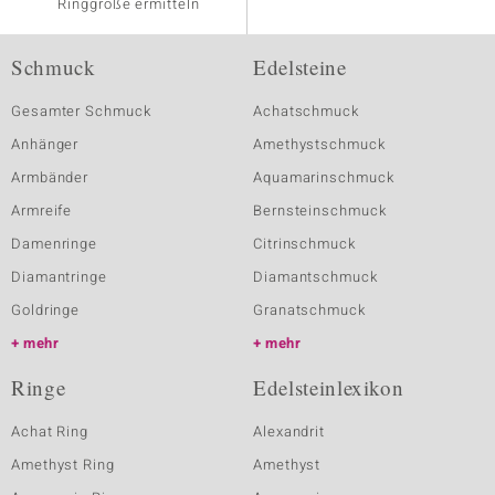
Ringgröße ermitteln
Schmuck
Edelsteine
Gesamter Schmuck
Achatschmuck
Anhänger
Amethystschmuck
Armbänder
Aquamarinschmuck
Armreife
Bernsteinschmuck
Damenringe
Citrinschmuck
Diamantringe
Diamantschmuck
Goldringe
Granatschmuck
mehr
mehr
Ringe
Edelsteinlexikon
Achat Ring
Alexandrit
Amethyst Ring
Amethyst