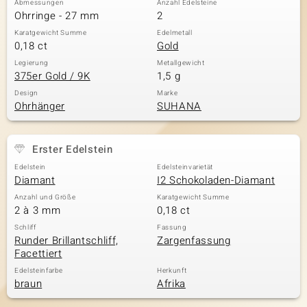
Abmessungen
Anzahl Edelsteine
Ohrringe - 27 mm
2
Karatgewicht Summe
Edelmetall
0,18 ct
Gold
& Classics
Legierung
Metallgewicht
375er Gold / 9K
1,5 g
Minerale
Design
Marke
Ohrhänger
SUHANA
Erster Edelstein
Edelstein
Edelsteinvarietät
Diamant
I2 Schokoladen-Diamant
Anzahl und Größe
Karatgewicht Summe
2 à 3 mm
0,18 ct
Schliff
Fassung
Runder Brillantschliff,
Zargenfassung
Facettiert
Edelsteinfarbe
Herkunft
braun
Afrika