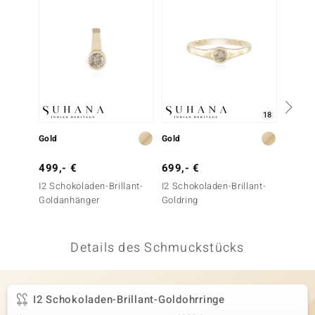
 JUWELO
remonti
uca
no Collection
18
ENTS BY DE MELO
Gold
Gold
Silber
va
499,- €
699,- €
149,-
I2 Schokoladen-Brillant-
I2 Schokoladen-Brillant-
I2 Cha
otenier
Goldanhänger
Goldring
Silbero
 1894 Collection
Details des Schmuckstücks
ana
I2 Schokoladen-Brillant-Goldohrringe