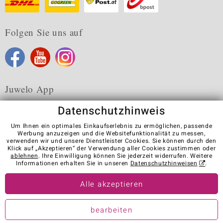
Folgen Sie uns auf
Juwelo App
Datenschutzhinweis
Um Ihnen ein optimales Einkaufserlebnis zu ermöglichen, passende
Werbung anzuzeigen und die Websitefunktionalität zu messen,
verwenden wir und unsere Dienstleister Cookies. Sie können durch den
Karriere
AGB
Datenschutz
Cookies
Impressum
Klick auf „Akzeptieren“ der Verwendung aller Cookies zustimmen oder
Kontakt
Vertrag widerrufen
ablehnen
. Ihre Einwilligung können Sie jederzeit widerrufen. Weitere
Informationen erhalten Sie in unseren
Datenschutzhinweisen
.
Visit our stores in other countries:
Alle akzeptieren
© Juwelo Deutschland GmbH (ein Tochterunternehmen der elumeo
bearbeiten
SE)