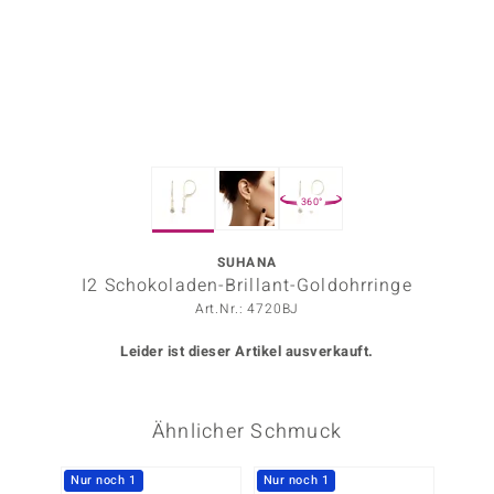
ors Edition
ana
Prince Designs
360°
o
Chic
SUHANA
I2 Schokoladen-Brillant-Goldohrringe
insell
Art.Nr.: 4720BJ
n Vogue
Leider ist dieser Artikel ausverkauft.
 Show
Ähnlicher Schmuck
o Paraíso
Classics
Nur noch 1
Nur noch 1