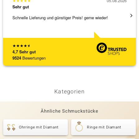
★
★
★
★
★
05.08.2026
★
★
★
Sehr gut
Sehr g
Schnelle Lieferung und günstiger Preis! gerne wieder!
Ich ha
werden
[ weite
★
★
★
★
★
4,7
Sehr gut
9524
Bewertungen
Kategorien
Ähnliche Schmuckstücke
Ohrringe mit Diamant
Ringe mit Diamant