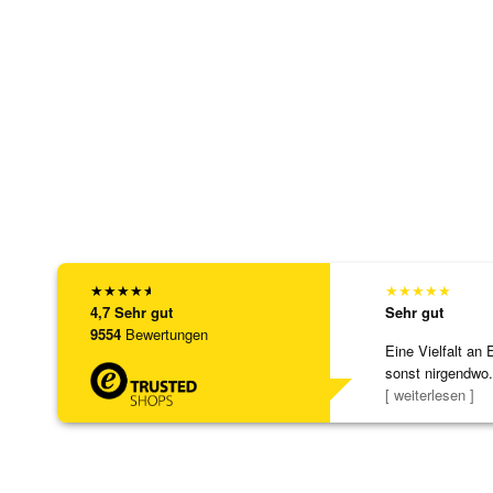
★
★
★
★
★
★
★
★
★
★
4,7
Sehr gut
Sehr gut
9554
Bewertungen
Eine Vielfalt an 
sonst nirgendwo.
zu noc
[ weiterlesen ]