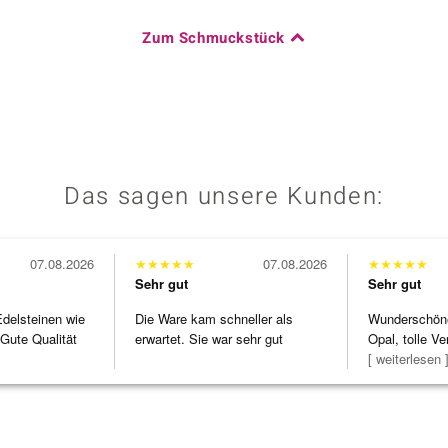
Zum Schmuckstück
Das sagen unsere Kunden:
07.08.2026
★
★
★
★
★
07.08.2026
★
★
★
★
★
Sehr gut
Sehr gut
Edelsteinen wie
Die Ware kam schneller als
Wunderschöne 
Gute Qualität
erwartet. Sie war sehr gut
Opal, tolle Ve
verpackt.
Steg ist e
[ weiterlesen 