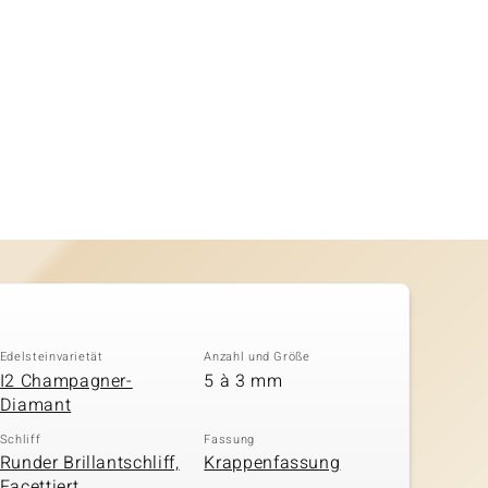
Edelsteinvarietät
Anzahl und Größe
I2 Champagner-
5 à 3 mm
Diamant
Schliff
Fassung
Runder Brillantschliff,
Krappenfassung
Facettiert