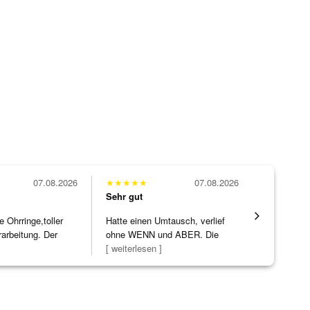
07.08.2026
★
★
★
★
★
07.08.2026
★
★
★
★
★
Sehr gut
Sehr gut
Ohrringe,toller
Hatte einen Umtausch, verlief
Alles supe
rarbeitung. Der
ohne WENN und ABER. Die
]
Schmuckstücke h
[ weiterlesen ]