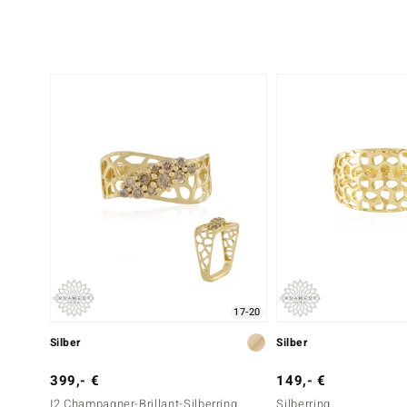
17-20
Silber
Silber
399,- €
149,- €
I2 Champagner-Brillant-Silberring
Silberring