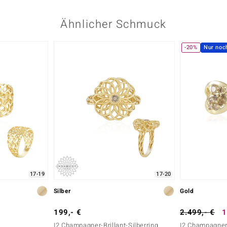
Ähnlicher Schmuck
-20%
Nur noc
17-19
17-20
Silber
Gold
199,- €
2.499,- €
1
I2 Champagner-Brillant-Silberring
I2 Champagner-