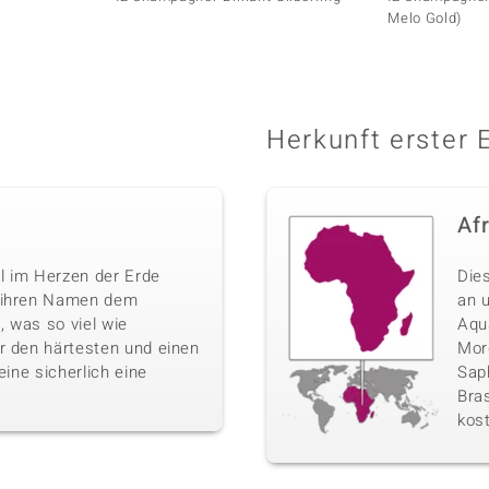
Melo Gold)
Herkunft erster 
Af
l im Herzen der Erde
Die
n ihren Namen dem
an 
 was so viel wie
Aqu
r den härtesten und einen
Morg
eine sicherlich eine
Sap
Bras
kos