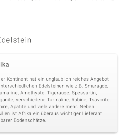
Melo G
Edelstein
rika
ser Kontinent hat ein unglaublich reiches Angebot
unterschiedlichen Edelsteinen wie z.B. Smaragde,
amarine, Amethyste, Tigerauge, Spessartin,
anite, verschiedene Turmaline, Rubine, Tsavorite,
hire, Apatite und viele andere mehr. Neben
ilien ist Afrika ein überaus wichtiger Lieferant
tbarer Bodenschätze.