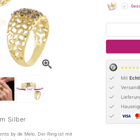
Onyx
Peridot
ns
♦ Silberhalsketten
TPC
Ges
Rhodolith
Spektro
k
♦ Silberohrringe
Trends & Classics
Türkis
Turmal
♦ Silberanhänger
Vitale Minerale
n
Platinschmuck
Blau
Grün
★
★
★
★
★
Mit
Echt
Versandk
360°
Lieferu
Hauseig
m Silber
nts by de Melo. Der Ring ist mit