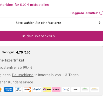
Perle
Ringgröße ermitteln
chenkbox für
5,00 €
mitbestellen
lith
Spinell
Ringgröße ermitteln
in
Zirkon
Bitte wählen Sie eine Variante
Gelb
In den Warenkorb
Sehr gut
4.70
/5.00
heitszertifikat
ostenfrei ab 99,- €
ng nach
Deutschland
innerhalb von 1-3 Tagen
ener Kundenservice